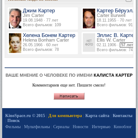
Джим Картер
Картер Бёруэлл
Jim Carter
Carter Burwell
19.08.1948 · 77 лет
18.11.1955 · 70 лет
Всего фильмов: 109
Всего фильмов: 91
Хелена Бонем Картер
Эллис В. Картер
Helena Bonham Carter
Ellis W. Carter
26.05.1966 · 60 лет
02.11.1906 ·
57 лет
Всего фильмов: 78
Всего фильмов: 74
ВАШЕ МНЕНИЕ О ЧЕЛОВЕКЕ ПО ИМЕНИ
КАЛИСТА КАРТЕР
Комментариев еще нет. Пишите смело!
KinoSpace.ru © 2015
|
Для компьютера
|
Карта сайта
|
Контакты
|
Поиск
Фильмы
|
Мультфильмы
|
Сериалы
|
Новости
|
Интервью
|
Киноблог