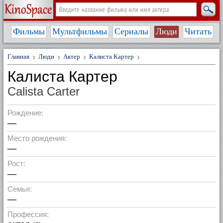
Фильмы
Мультфильмы
Сериалы
Люди
Читать
Главная
Люди
Актер
Калиста Картер
Калиста Картер
Calista Carter
Рождение:
—
Место рождения:
—
Рост:
—
Семья:
—
Профессия: