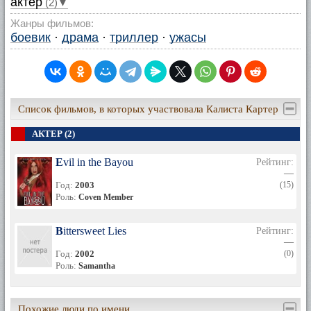
актер
(2)▼
Жанры фильмов:
боевик
·
драма
·
триллер
·
ужасы
Список фильмов, в которых участвовала Калиста Картер
АКТЕР (2)
Evil in the Bayou
Рейтинг:
—
Год:
2003
(15)
Роль:
Coven Member
Bittersweet Lies
Рейтинг:
—
Год:
2002
(0)
Роль:
Samantha
Похожие люди по имени