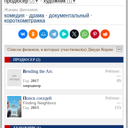
продюсер
·
художник
(2)▼
(1)▼
Жанры фильмов:
комедия
·
драма
·
документальный
·
короткометражка
Список фильмов, в которых участвовал(а) Джуди Корин
ПРОДЮСЕР (2)
Bending the Arc
Рейтинг:
—
Год:
2017
(0)
сопродюсер
Поиск соседей
Рейтинг:
Finding Neighbors
—
Год:
2013
(11)
ХУДОЖНИК (1)