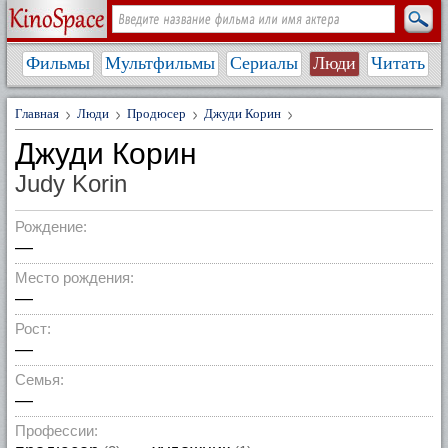
Фильмы
Мультфильмы
Сериалы
Люди
Читать
Главная
Люди
Продюсер
Джуди Корин
Джуди Корин
Judy Korin
Рождение:
—
Место рождения:
—
Рост:
—
Семья:
—
Профессии: