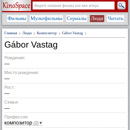
Фильмы
Мультфильмы
Сериалы
Люди
Читать
Главная
Люди
Композитор
Gábor Vastag
Gábor Vastag
Рождение:
—
Место рождения:
—
Рост:
—
Семья:
—
Профессия:
композитор
(2)▼