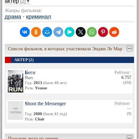
актер
(2)▼
Жанры фильмов:
драма
·
криминал
Список фильмов, в которых участвовала Энджи Ле Мар
АКТЕР (2)
Беги
Рейтинг:
Run
6.757
Год:
2013
(было 48 лет)
(434)
Роль:
Yvonne
Shoot the Messenger
Рейтинг:
—
Год:
2006
(было 41 год)
(9)
Роль:
Chair
Похожие люди по имени