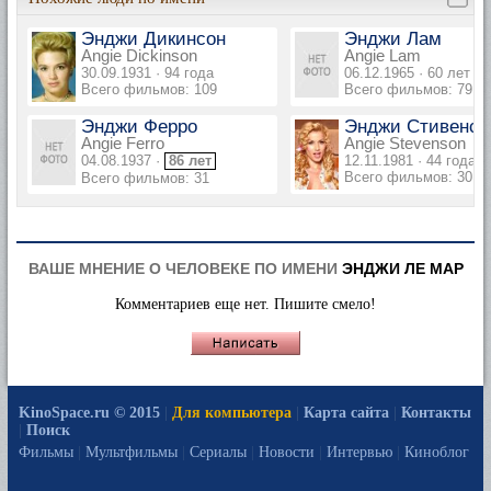
Энджи Дикинсон
Энджи Лам
Angie Dickinson
Angie Lam
30.09.1931 · 94 года
06.12.1965 · 60 лет
Всего фильмов: 109
Всего фильмов: 79
Энджи Ферро
Энджи Стивенсо
Angie Ferro
Angie Stevenson
04.08.1937 ·
86 лет
12.11.1981 · 44 года
Всего фильмов: 30
Всего фильмов: 31
ВАШЕ МНЕНИЕ О ЧЕЛОВЕКЕ ПО ИМЕНИ
ЭНДЖИ ЛЕ МАР
Комментариев еще нет. Пишите смело!
KinoSpace.ru © 2015
|
Для компьютера
|
Карта сайта
|
Контакты
|
Поиск
Фильмы
|
Мультфильмы
|
Сериалы
|
Новости
|
Интервью
|
Киноблог