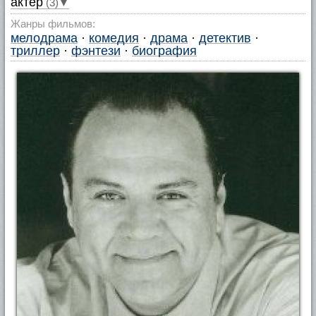
актер
(3)▼
Жанры фильмов:
мелодрама
·
комедия
·
драма
·
детектив
·
триллер
·
фэнтези
·
биография