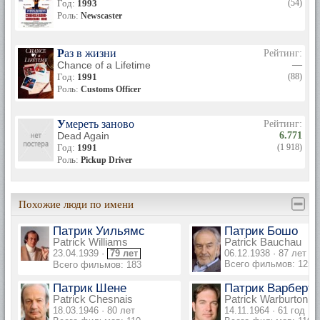
Год:
1993
(54)
Роль:
Newscaster
Раз в жизни
Рейтинг:
Chance of a Lifetime
—
Год:
1991
(88)
Роль:
Customs Officer
Умереть заново
Рейтинг:
Dead Again
6.771
Год:
1991
(1 918)
Роль:
Pickup Driver
Похожие люди по имени
Патрик Уильямс
Патрик Бошо
Patrick Williams
Patrick Bauchau
23.04.1939 ·
79 лет
06.12.1938 · 87 лет
Всего фильмов: 125
Всего фильмов: 183
Патрик Шене
Патрик Варберт
Patrick Chesnais
Patrick Warburton
18.03.1946 · 80 лет
14.11.1964 · 61 год