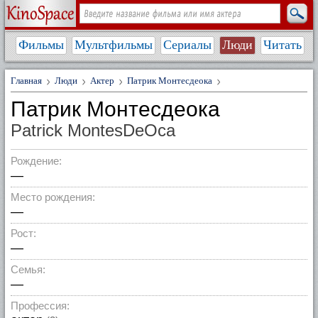
Фильмы
Мультфильмы
Сериалы
Люди
Читать
Главная
Люди
Актер
Патрик Монтесдеока
Патрик Монтесдеока
Patrick MontesDeOca
Рождение:
—
Место рождения:
—
Рост:
—
Семья:
—
Профессия: