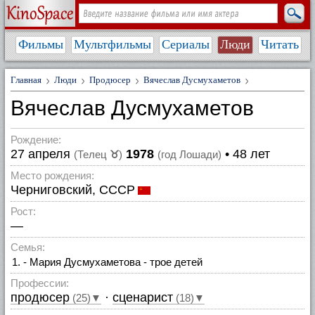
Фильмы
Мультфильмы
Сериалы
Люди
Читать
Главная
Люди
Продюсер
Вячеслав Дусмухаметов
Вячеслав Дусмухаметов
Рождение:
27 апреля
1978
• 48 лет
(Телец
♉
)
(год Лошади)
Место рождения:
Черниговский, СССР
Рост:
—
Семья:
- Мария Дусмухаметова - трое детей
Профессии:
продюсер
·
сценарист
(25)▼
(18)▼