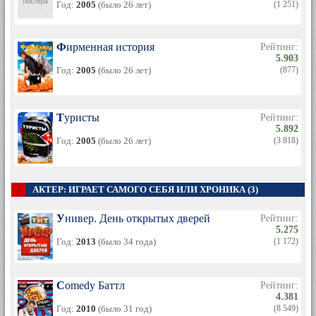
Год:
2005
(было 26 лет)
(1 251)
Фирменная история
Рейтинг:
5.903
Год:
2005
(было 26 лет)
(877)
Туристы
Рейтинг:
5.892
Год:
2005
(было 26 лет)
(3 818)
АКТЕР: ИГРАЕТ САМОГО СЕБЯ ИЛИ ХРОНИКА (3)
Универ. День открытых дверей
Рейтинг:
5.275
Год:
2013
(было 34 года)
(1 172)
Comedy Баттл
Рейтинг:
4.381
Год:
2010
(было 31 год)
(8 549)