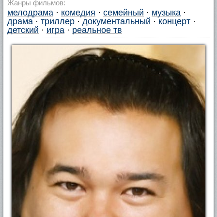
Жанры фильмов:
мелодрама
·
комедия
·
семейный
·
музыка
·
драма
·
триллер
·
документальный
·
концерт
·
детский
·
игра
·
реальное тв