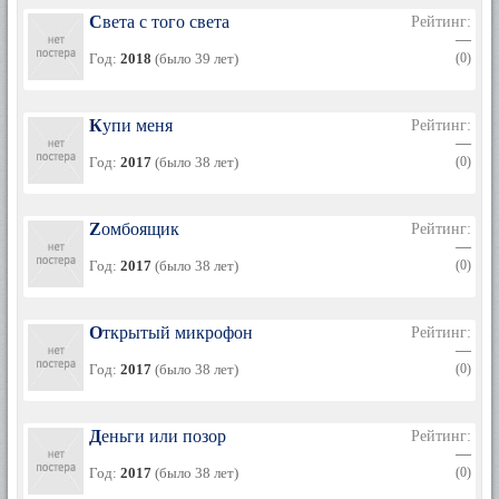
2012 — креативный продюсер Comedy Club production.
Света с того света
Рейтинг:
—
Личная жизнь
Год:
2018
(было 39 лет)
(0)
Женат на Марии Дусмухаметовой. Есть сын Тимур (род. 18
декабря 2011).
Купи меня
Рейтинг:
—
Год:
2017
(было 38 лет)
(0)
Zомбоящик
Рейтинг:
—
Год:
2017
(было 38 лет)
(0)
Открытый микрофон
Рейтинг:
—
Год:
2017
(было 38 лет)
(0)
Деньги или позор
Рейтинг:
—
Год:
2017
(было 38 лет)
(0)