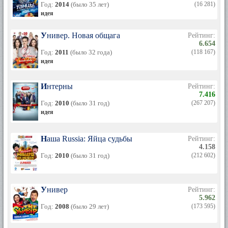
Год:
2014
(было 35 лет)
(16 281)
идея
Универ. Новая общага
Рейтинг:
6.654
Год:
2011
(было 32 года)
(118 167)
идея
Интерны
Рейтинг:
7.416
Год:
2010
(было 31 год)
(267 207)
идея
Наша Russia: Яйца судьбы
Рейтинг:
4.158
Год:
2010
(было 31 год)
(212 602)
Универ
Рейтинг:
5.962
Год:
2008
(было 29 лет)
(173 595)