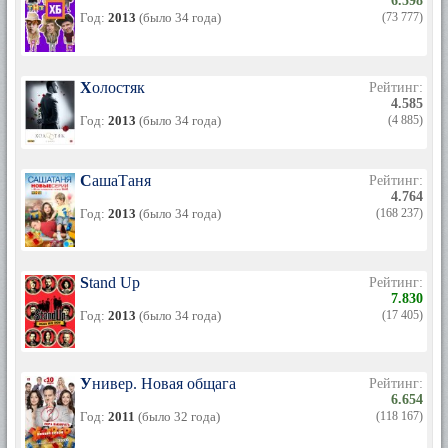
6.598
Год:
2013
(было 34 года)
(73 777)
Холостяк
Рейтинг:
4.585
Год:
2013
(было 34 года)
(4 885)
СашаТаня
Рейтинг:
4.764
Год:
2013
(было 34 года)
(168 237)
Stand Up
Рейтинг:
7.830
Год:
2013
(было 34 года)
(17 405)
Универ. Новая общага
Рейтинг:
6.654
Год:
2011
(было 32 года)
(118 167)