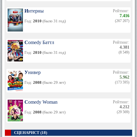
Интерны
Рейтинг:
7.416
Год:
2010
(было 31 год)
(267 207)
Comedy Баттл
Рейтинг:
4.381
Год:
2010
(было 31 год)
(8 549)
Универ
Рейтинг:
5.962
Год:
2008
(было 29 лет)
(173 595)
Comedy Woman
Рейтинг:
4.212
Год:
2008
(было 29 лет)
(29 569)
СЦЕНАРИСТ (18)