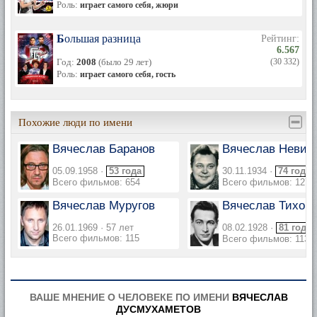
Роль:
играет самого себя, жюри
Большая разница
Рейтинг:
6.567
Год:
2008
(было 29 лет)
(30 332)
Роль:
играет самого себя, гость
Похожие люди по имени
Вячеслав Баранов
Вячеслав Невин
05.09.1958 ·
53 года
30.11.1934 ·
74 года
Всего фильмов: 654
Всего фильмов: 127
Вячеслав Муругов
Вячеслав Тихон
26.01.1969 · 57 лет
08.02.1928 ·
81 год
Всего фильмов: 115
Всего фильмов: 113
ВАШЕ МНЕНИЕ О ЧЕЛОВЕКЕ ПО ИМЕНИ
ВЯЧЕСЛАВ
ДУСМУХАМЕТОВ