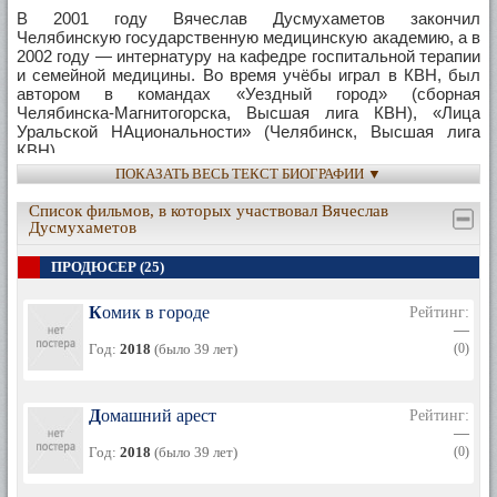
В 2001 году Вячеслав Дусмухаметов закончил
Челябинскую государственную медицинскую академию, а в
2002 году — интернатуру на кафедре госпитальной терапии
и семейной медицины. Во время учёбы играл в КВН, был
автором в командах «Уездный город» (сборная
Челябинска-Магнитогорска, Высшая лига КВН), «Лица
Уральской НАциональности» (Челябинск, Высшая лига
КВН).
ПОКАЗАТЬ ВЕСЬ ТЕКСТ БИОГРАФИИ ▼
2004—2005 — креативный продюсер телеканала РЕН ТВ;
Список фильмов, в которых участвовал Вячеслав
2005—2008 — креативный продюсер телеканала СТС,
Дусмухаметов
автор первых сезонов «Папиных дочек» и «6 кадров».
ПРОДЮСЕР (25)
Вместе со съемочной группой сериала «Папины дочки»
стал лауреатом Российской национальной телевизионной
Комик в городе
премии «ТЭФИ» в номинации «Лучший ситком года»;
Рейтинг:
—
2008 — вместе с Семёном Слепаковым организовал
Год:
2018
(было 39 лет)
(0)
компанию 7АРТ по производству телевизионного контента;
2008—2012 — автор и продюсер комедийных сериалов
Домашний арест
Рейтинг:
«Универ», «Интерны» и «Универ. Новая общага», член жюри
—
в комедийном шоу «Comedy Баттл», продюсер комедийного
Год:
2018
(было 39 лет)
(0)
шоу «Comedy Woman», «Наша Russia. 5 сезон», «Comedy
Баттл. Новый сезон» и «Comedy Баттл. Без границ»;