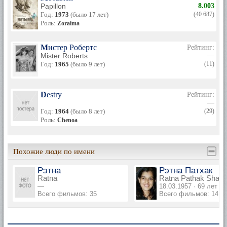
Papillon
8.003
Год:
1973
(было 17 лет)
(40 687)
Роль:
Zoraima
Мистер Робертс
Рейтинг:
Mister Roberts
—
Год:
1965
(было 9 лет)
(11)
Destry
Рейтинг:
—
Год:
1964
(было 8 лет)
(29)
Роль:
Chenoa
Похожие люди по имени
Рэтна
Рэтна Патхак
Ratna
Ratna Pathak Shah
—
18.03.1957 · 69 лет
Всего фильмов: 35
Всего фильмов: 14