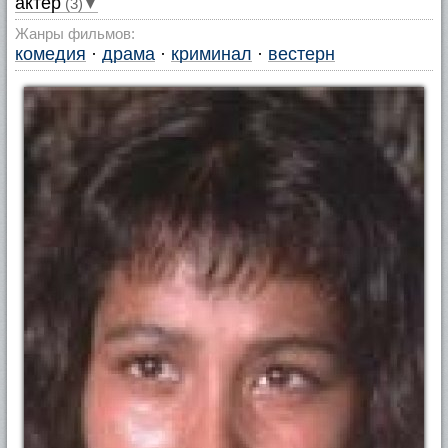
актер
(3)▼
Жанры фильмов:
комедия
·
драма
·
криминал
·
вестерн