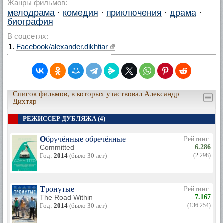
Жанры фильмов:
мелодрама
·
комедия
·
приключения
·
драма
·
биография
В соцсетях:
Facebook/alexander.dikhtiar
Список фильмов, в которых участвовал Александр
Дихтяр
РЕЖИССЕР ДУБЛЯЖА (4)
Обручённые обречённые
Рейтинг:
Committed
6.286
Год:
2014
(было 30 лет)
(2 298)
Тронутые
Рейтинг:
The Road Within
7.167
Год:
2014
(было 30 лет)
(136 254)