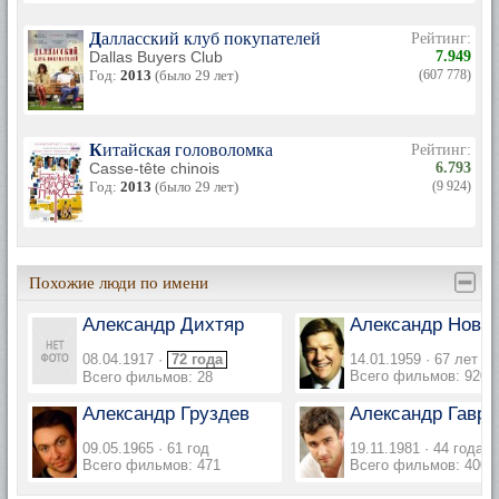
Далласский клуб покупателей
Рейтинг:
Dallas Buyers Club
7.949
Год:
2013
(было 29 лет)
(607 778)
Китайская головоломка
Рейтинг:
Casse-tête chinois
6.793
Год:
2013
(было 29 лет)
(9 924)
Похожие люди по имени
Александр Дихтяр
Александр Нови
08.04.1917 ·
72 года
14.01.1959 · 67 лет
Всего фильмов: 920
Всего фильмов: 28
Александр Груздев
Александр Гавр
09.05.1965 · 61 год
19.11.1981 · 44 года
Всего фильмов: 471
Всего фильмов: 400