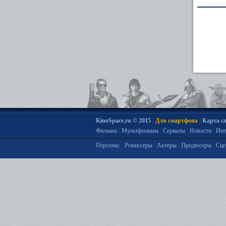
|
|
KinoSpace.ru © 2015
Для смартфона
Карта с
|
|
|
|
Фильмы
Мультфильмы
Сериалы
Новости
Инт
|
|
|
Персоны:
Режиссеры
Актеры
Продюсеры
Сце