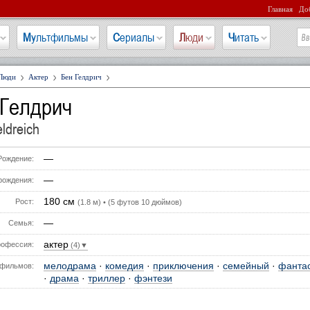
Главная
Доб
Мультфильмы
Сериалы
Люди
Читать
Люди
Актер
Бен Гелдрич
 Гелдрич
ldreich
—
Рождение:
—
рождения:
180 см
Рост:
(1.8 м) • (5 футов 10 дюймов)
—
Семья:
актер
офессия:
(4)▼
мелодрама
·
комедия
·
приключения
·
семейный
·
фанта
фильмов:
·
драма
·
триллер
·
фэнтези