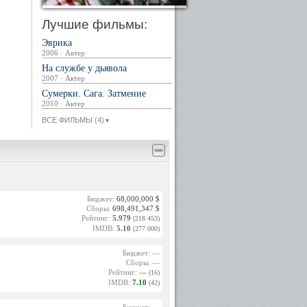
Лучшие фильмы:
Эврика
2006 · Актер
На службе у дьявола
2007 · Актер
Сумерки. Сага. Затмение
2010 · Актер
ВСЕ ФИЛЬМЫ (4)
▼
Бюджет:
68,000,000 $
Сборы:
698,491,347 $
Рейтинг:
5.979
(218 453)
IMDB:
5.10
(277 000)
Бюджет: —
Сборы: —
Рейтинг:
—
(16)
IMDB:
7.10
(42)