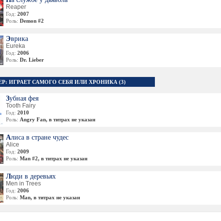
Reaper
Год:
2007
Роль:
Demon #2
Эврика
Eureka
Год:
2006
Роль:
Dr. Lieber
ЕР: ИГРАЕТ САМОГО СЕБЯ ИЛИ ХРОНИКА (3)
Зубная фея
Tooth Fairy
Год:
2010
Роль:
Angry Fan, в титрах не указан
Алиса в стране чудес
Alice
Год:
2009
Роль:
Man #2, в титрах не указан
Люди в деревьях
Men in Trees
Год:
2006
Роль:
Man, в титрах не указан