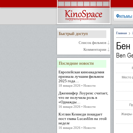
Фильмы
Главная
Быстрый доступ
Бен
Список фильмов
Комментарии
Ben Ge
Последние новости
Европейская киноакадемия
признала лучшим фильмом
Место 
2025 года…
18 января 2026 • Новости
Дженнифер Лоуренс считает,
что не получила роль в
«Однажды…
Пр
16 января 2026 • Новости
Кэтлин Кеннеди покидает
Жанры 
пост главы Lucasfilm на этой
неделе
16 января 2026 • Новости