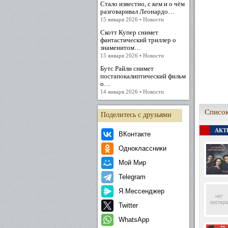
Стало известно, с кем и о чём
разговаривал Леонардо…
15 января 2026 • Новости
Скотт Купер снимет
фантастический триллер о
знаменитом…
15 января 2026 • Новости
Бутс Райли снимет
постапокалиптический фильм
о…
14 января 2026 • Новости
Список
Поделитесь с друзьями
АКТЕ
ВКонтакте
Одноклассники
Мой Мир
Telegram
Я.Мессенджер
Twitter
WhatsApp