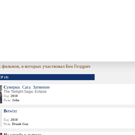
 фильмов, в которых участвовал Бен Гелдрич
Р (4)
Сумерки. Сага. Затмение
The Twilight Saga: Eclipse
Год:
2010
Роль:
John
Betwixt
Год:
2010
Роль:
Drunk Guy
На службе у дьявола