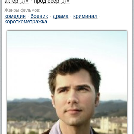
актер
·
продюсер
(3)▼
(1)▼
Жанры фильмов:
комедия
·
боевик
·
драма
·
криминал
·
короткометражка