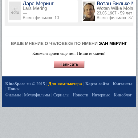
Ларс Меринг
Вотан Вильке Мё
Lars Mering
Wotan Wilke Möhrin
—
23.05.1967 · 59 лет
Всего фильмов: 10
Всего фильмов: 87
ВАШЕ МНЕНИЕ О ЧЕЛОВЕКЕ ПО ИМЕНИ
ЭАН МЕРИНГ
Комментариев еще нет. Пишите смело!
KinoSpace.ru © 2015
|
Для компьютера
|
Карта сайта
|
Контакты
|
Поиск
Фильмы
|
Мультфильмы
|
Сериалы
|
Новости
|
Интервью
|
Киноблог