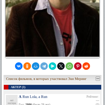
Список фильмов, в которых участвовал Эан Меринг
АКТЕР (3)
A Run Lola, a Run
Рейтинг:
—
Год:
2006
(было 29 лет)
(1)