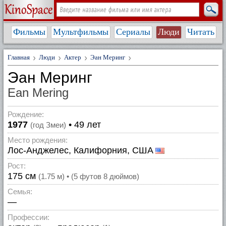
Фильмы
Мультфильмы
Сериалы
Люди
Читать
Главная
Люди
Актер
Эан Меринг
Эан Меринг
Ean Mering
Рождение:
1977
• 49 лет
(год Змеи)
Место рождения:
Лос-Анджелес, Калифорния, США
Рост:
175 см
(1.75 м) • (5 футов 8 дюймов)
Семья:
—
Профессии: