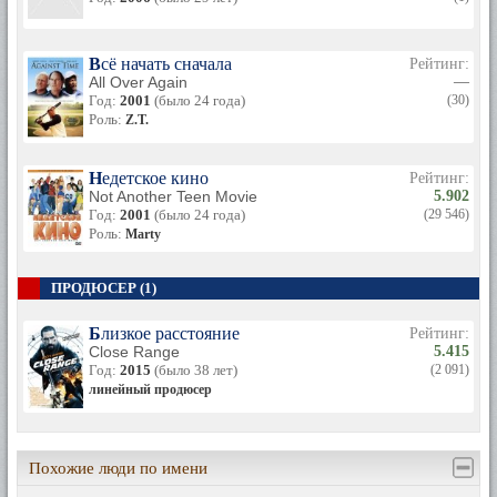
Всё начать сначала
Рейтинг:
All Over Again
—
Год:
2001
(было 24 года)
(30)
Роль:
Z.T.
Недетское кино
Рейтинг:
Not Another Teen Movie
5.902
Год:
2001
(было 24 года)
(29 546)
Роль:
Marty
ПРОДЮСЕР (1)
Близкое расстояние
Рейтинг:
Close Range
5.415
Год:
2015
(было 38 лет)
(2 091)
линейный продюсер
Похожие люди по имени