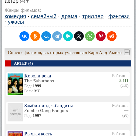
актер
(4)▼
Жанры фильмов:
комедия
·
семейный
·
драма
·
триллер
·
фэнтези
·
ужасы
Список фильмов, в которых участвовал Карл А. д’Амико
АКТЕР (4)
Короли рока
Рейтинг:
The Suburbans
5.111
Год:
1999
(299)
Роль:
MC
Зомби-ниндзя-бандиты
Рейтинг:
Zombie Gang Bangers
—
Год:
1997
(28)
Рыхлая кость
Рейтинг: