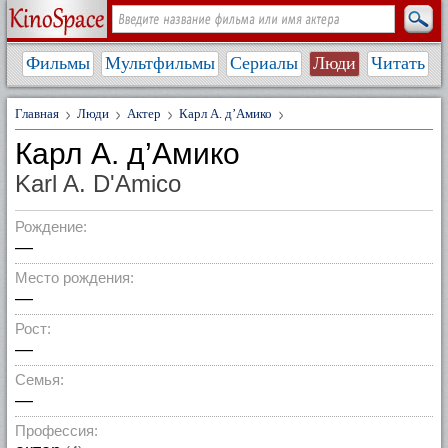
Фильмы
Мультфильмы
Сериалы
Люди
Читать
Главная
Люди
Актер
Карл А. д’Амико
Карл А. д’Амико
Karl A. D'Amico
Рождение:
—
Место рождения:
—
Рост:
—
Семья:
—
Профессия: