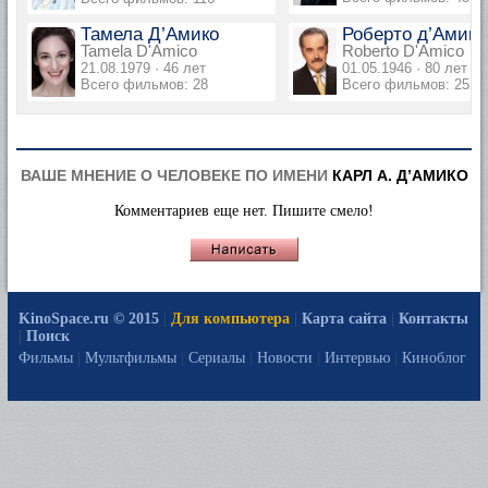
Тамела Д’Амико
Роберто д’Амико
Tamela D'Amico
Roberto D'Amico
21.08.1979 · 46 лет
01.05.1946 · 80 лет
Всего фильмов: 28
Всего фильмов: 25
ВАШЕ МНЕНИЕ О ЧЕЛОВЕКЕ ПО ИМЕНИ
КАРЛ А. Д’АМИКО
Комментариев еще нет. Пишите смело!
KinoSpace.ru © 2015
|
Для компьютера
|
Карта сайта
|
Контакты
|
Поиск
Фильмы
|
Мультфильмы
|
Сериалы
|
Новости
|
Интервью
|
Киноблог