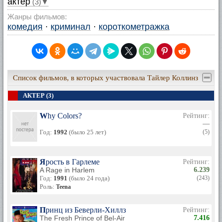
актер
(3)▼
Жанры фильмов:
комедия
·
криминал
·
короткометражка
Список фильмов, в которых участвовала Тайлер Коллинз
АКТЕР (3)
Why Colors?
Рейтинг:
—
Год:
1992
(было 25 лет)
(5)
Ярость в Гарлеме
Рейтинг:
A Rage in Harlem
6.239
Год:
1991
(было 24 года)
(243)
Роль:
Teena
Принц из Беверли-Хиллз
Рейтинг:
The Fresh Prince of Bel-Air
7.416