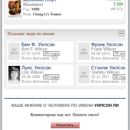
Bloodsport
7.333
Год:
1988
(69 513)
Роль:
Chong Li's Trainer
Похожие люди по имени
Бен Ф. Уилсон
Фрэнк Уилсон
Ben F. Wilson
Frank Wilson
07.07.1876 ·
54 года
00.00.1873 ·
79 лет
Всего фильмов: 316
Всего фильмов: 315
Луис Уилсон
Стэнли Уилсон
Lois Wilson
Stanley Wilson
28.06.1894 ·
93 года
25.11.1917 ·
52 года
Всего фильмов: 137
Всего фильмов: 123
ВАШЕ МНЕНИЕ О ЧЕЛОВЕКЕ ПО ИМЕНИ
УИЛСОН ЛИ
Комментариев еще нет. Пишите смело!