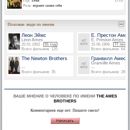
Год:
1948
(153)
Роль:
играют самих себя
Похожие люди по имени
Леон Эймс
Е. Престон Амес
Leon Ames
E. Preston Ames
20.01.1902 ·
91 год
15.06.1906 ·
77 лет
Всего фильмов: 120
Всего фильмов: 64
The Newton Brothers
Гранвилл Амес
Granville Ames
—
—
Всего фильмов: 35
Всего фильмов: 28
ВАШЕ МНЕНИЕ О ЧЕЛОВЕКЕ ПО ИМЕНИ
THE AMES
BROTHERS
Комментариев еще нет. Пишите смело!