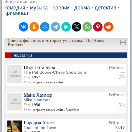
Жанры фильмов:
комедия
·
музыка
·
боевик
·
драма
·
детектив
·
криминал
Список фильмов, в которых участвовал The Ames
Brothers
АКТЕР (3)
Шоу Пэта Буна
Рейтинг:
The Pat Boone-Chevy Showroom
—
Год:
1957
(26)
Роль:
играют самих себя
Майк Хаммер
Рейтинг:
Mike Hammer
—
Год:
1956
(24)
Роль:
играют самих себя - Vocalists
Городской тост
Рейтинг:
Toast of the Town
7.010