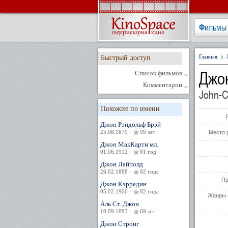
Фильмы
Главная
Быстрый доступ
Джо
Список фильмов
Комментарии
John-C
Похожие по имени
Джон Рэндольф Брэй
25.08.1879 ·
99 лет
Место 
Джон МакКарти мл.
01.06.1912 ·
81 год
Джон Лайполд
26.02.1888 ·
82 года
Пр
Джон Кэрредин
05.02.1906 ·
82 года
Жанры 
Аль Ст. Джон
10.09.1893 ·
69 лет
Джон Стронг