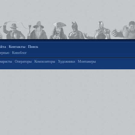
|
|
айта
Контакты
Поиск
|
ервью
Киноблог
|
|
|
|
наристы
Операторы
Композиторы
Художники
Монтажеры