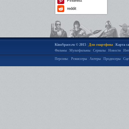
Pinterest
reddit
|
|
KinoSpace.ru © 2015
Для смартфона
Карта с
|
|
|
|
Фильмы
Мультфильмы
Сериалы
Новости
Инт
|
|
|
Персоны:
Режиссеры
Актеры
Продюсеры
Сце