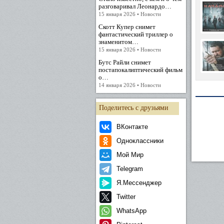
разговаривал Леонардо…
15 января 2026 • Новости
Скотт Купер снимет
фантастический триллер о
знаменитом…
15 января 2026 • Новости
Бутс Райли снимет
постапокалиптический фильм
о…
14 января 2026 • Новости
Поделитесь с друзьями
ВКонтакте
Одноклассники
Мой Мир
Telegram
Я.Мессенджер
Twitter
WhatsApp