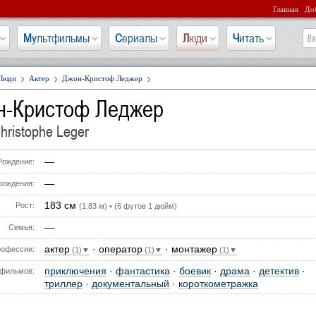
Главная
Доб
Мультфильмы
Сериалы
Люди
Читать
Люди
Актер
Джон-Кристоф Леджер
н-Кристоф Леджер
hristophe Leger
—
Рождение:
—
рождения:
183 см
Рост:
(1.83 м) • (6 футов 1 дюйм)
—
Семья:
актер
·
оператор
·
монтажер
офессии:
(1)▼
(1)▼
(1)▼
приключения
·
фантастика
·
боевик
·
драма
·
детектив
·
фильмов:
триллер
·
документальный
·
короткометражка