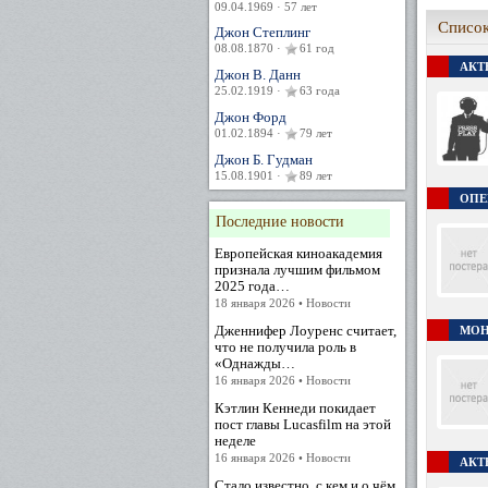
09.04.1969 · 57 лет
Список
Джон Степлинг
08.08.1870 ·
61 год
АКТЕ
Джон В. Данн
25.02.1919 ·
63 года
Джон Форд
01.02.1894 ·
79 лет
Джон Б. Гудман
15.08.1901 ·
89 лет
ОПЕР
Последние новости
Европейская киноакадемия
признала лучшим фильмом
2025 года…
18 января 2026 • Новости
Дженнифер Лоуренс считает,
МОН
что не получила роль в
«Однажды…
16 января 2026 • Новости
Кэтлин Кеннеди покидает
пост главы Lucasfilm на этой
неделе
16 января 2026 • Новости
АКТ
Стало известно, с кем и о чём