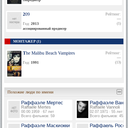
сопродюсер
209
Рейтинг:
—
Год:
2013
(1)
ассоциированный продюсер
МОНТАЖЕР (1)
The Malibu Beach Vampires
Рейтинг:
—
Год:
1991
(13)
Похожие люди по имени
Раффаэле Мертес
Раффаэле Ванн
Raffaele Mertes
Raffaele Vannoli
00.00.1959 · 67 лет
02.07.1971 · 55 лет
Всего фильмов: 59
Всего фильмов: 45
Раффаэле Маскиокки
Раффаель Росс