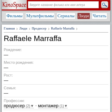
Фильмы
Мультфильмы
Сериалы
Люди
Читать
Главная
Люди
Продюсер
Raffaele Marraffa
Raffaele Marraffa
Рождение:
—
Место рождения:
—
Рост:
—
Семья:
—
Профессии:
продюсер
·
монтажер
(2)▼
(1)▼