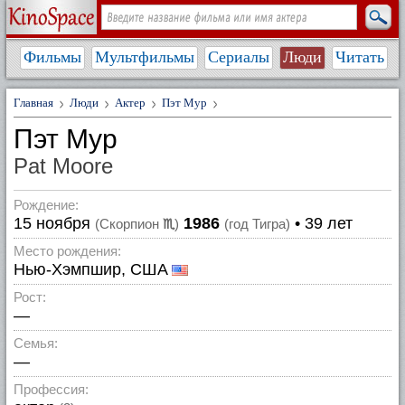
Фильмы
Мультфильмы
Сериалы
Люди
Читать
Главная
Люди
Актер
Пэт Мур
Пэт Мур
Pat Moore
Рождение:
15 ноября
1986
• 39 лет
(Скорпион
♏
)
(год Тигра)
Место рождения:
Нью-Хэмпшир, США
Рост:
—
Семья:
—
Профессия: