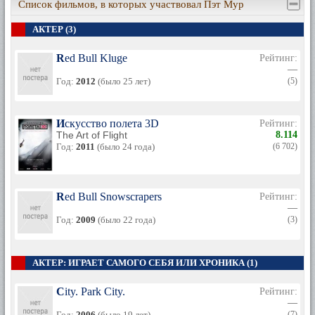
Список фильмов, в которых участвовал Пэт Мур
АКТЕР (3)
Red Bull Kluge
Рейтинг:
—
Год:
2012
(было 25 лет)
(5)
Искусство полета 3D
Рейтинг:
The Art of Flight
8.114
Год:
2011
(было 24 года)
(6 702)
Red Bull Snowscrapers
Рейтинг:
—
Год:
2009
(было 22 года)
(3)
АКТЕР: ИГРАЕТ САМОГО СЕБЯ ИЛИ ХРОНИКА (1)
City. Park City.
Рейтинг:
—
Год:
2006
(было 19 лет)
(7)