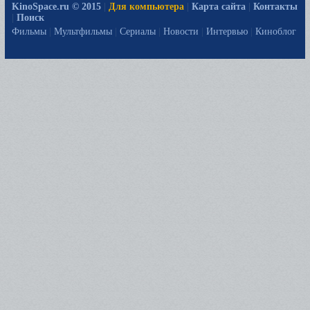
KinoSpace.ru © 2015
|
Для компьютера
|
Карта сайта
|
Контакты
|
Поиск
Фильмы
|
Мультфильмы
|
Сериалы
|
Новости
|
Интервью
|
Киноблог