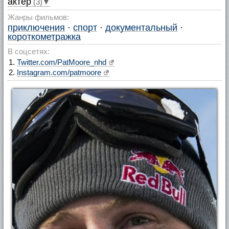
актер
(3)▼
Жанры фильмов:
приключения
·
спорт
·
документальный
·
короткометражка
В соцсетях:
Twitter.com/PatMoore_nhd
Instagram.com/patmoore