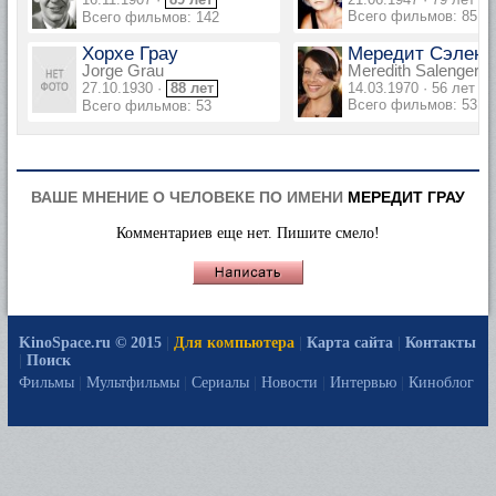
Всего фильмов: 85
Всего фильмов: 142
Хорхе Грау
Мередит Сэленд
Jorge Grau
Meredith Salenger
27.10.1930 ·
88 лет
14.03.1970 · 56 лет
Всего фильмов: 53
Всего фильмов: 53
ВАШЕ МНЕНИЕ О ЧЕЛОВЕКЕ ПО ИМЕНИ
МЕРЕДИТ ГРАУ
Комментариев еще нет. Пишите смело!
KinoSpace.ru © 2015
|
Для компьютера
|
Карта сайта
|
Контакты
|
Поиск
Фильмы
|
Мультфильмы
|
Сериалы
|
Новости
|
Интервью
|
Киноблог