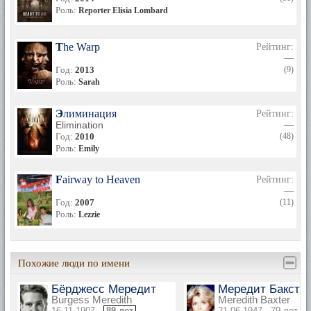
Роль:
Reporter Elisia Lombard
The Warp
Рейтинг:
—
Год:
2013
(9)
Роль:
Sarah
Элиминация
Рейтинг:
Elimination
—
Год:
2010
(48)
Роль:
Emily
Fairway to Heaven
Рейтинг:
—
Год:
2007
(11)
Роль:
Lezzie
Похожие люди по имени
Бёрджесс Мередит
Мередит Баксте
Burgess Meredith
Meredith Baxter
16.11.1907 ·
89 лет
21.06.1947 · 79 лет