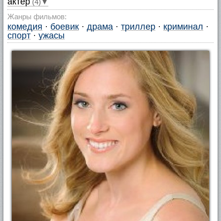
актер
(4)▼
Жанры фильмов:
комедия
·
боевик
·
драма
·
триллер
·
криминал
·
спорт
·
ужасы