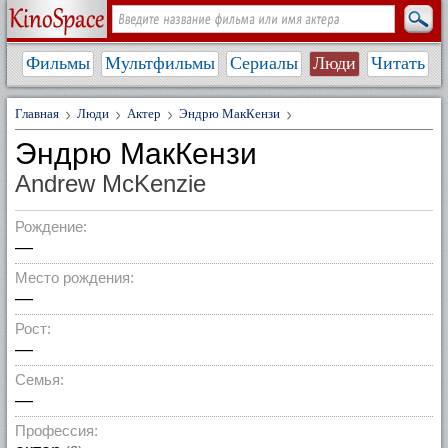
Фильмы
Мультфильмы
Сериалы
Люди
Читать
Главная
Люди
Актер
Эндрю МакКензи
Эндрю МакКензи
Andrew McKenzie
Рождение:
—
Место рождения:
—
Рост:
—
Семья:
—
Профессия: