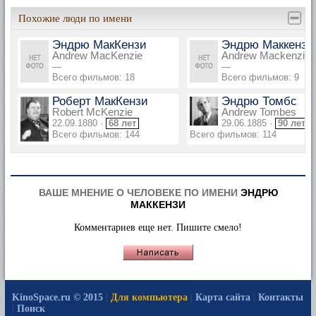
Похожие люди по имени
Эндрю МакКензи
Эндрю Маккензи
Andrew MacKenzie
Andrew Mackenzie
—
—
Всего фильмов: 18
Всего фильмов: 9
Роберт МакКензи
Эндрю Томбс
Robert McKenzie
Andrew Tombes
22.09.1880 ·
68 лет
29.06.1885 ·
90 лет
Всего фильмов: 144
Всего фильмов: 114
ВАШЕ МНЕНИЕ О ЧЕЛОВЕКЕ ПО ИМЕНИ
ЭНДРЮ
МАККЕНЗИ
Комментариев еще нет. Пишите смело!
KinoSpace.ru © 2015
|
Для компьютера
|
Карта сайта
|
Контакты
|
Поиск