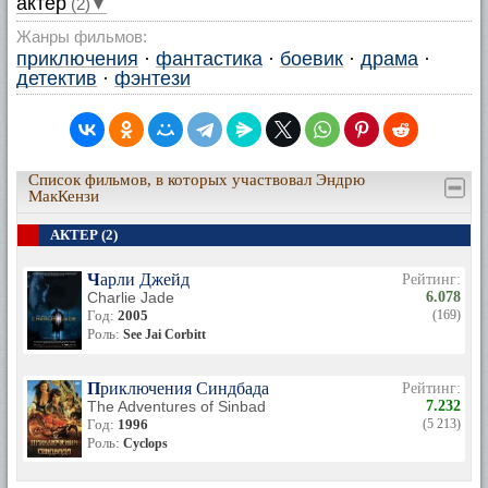
актер
(2)▼
Жанры фильмов:
приключения
·
фантастика
·
боевик
·
драма
·
детектив
·
фэнтези
Список фильмов, в которых участвовал Эндрю
МакКензи
АКТЕР (2)
Чарли Джейд
Рейтинг:
Charlie Jade
6.078
Год:
2005
(169)
Роль:
See Jai Corbitt
Приключения Синдбада
Рейтинг:
The Adventures of Sinbad
7.232
Год:
1996
(5 213)
Роль:
Cyclops