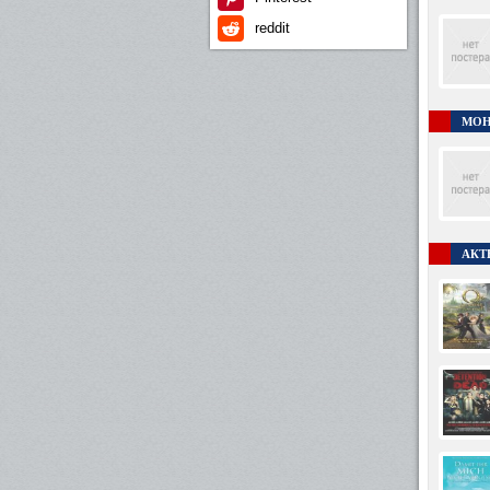
reddit
МОН
АКТ