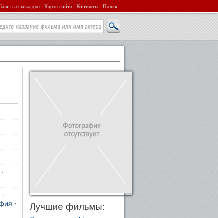
авить в закладки
Карта сайта
Контакты
Поиск
·
·
афия
·
Лучшие фильмы: