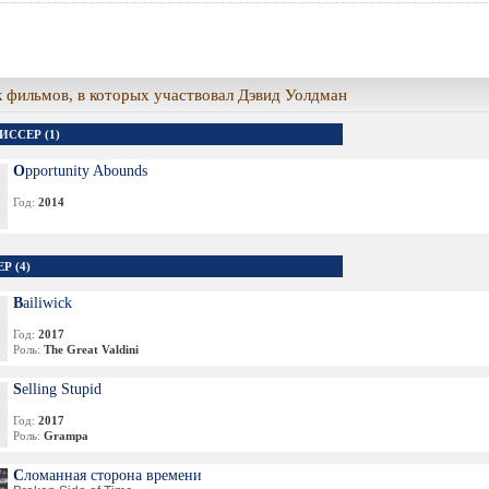
 фильмов, в которых участвовал Дэвид Уолдман
ИССЕР (1)
Opportunity Abounds
Год:
2014
Р (4)
Bailiwick
Год:
2017
Роль:
The Great Valdini
Selling Stupid
Год:
2017
Роль:
Grampa
Сломанная сторона времени