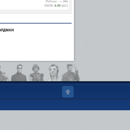
Рейтинг:
—
(46)
IMDB:
6.90
(627)
ОЛДМАН