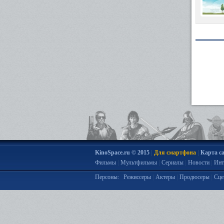
|
|
KinoSpace.ru © 2015
Для смартфона
Карта с
|
|
|
|
Фильмы
Мультфильмы
Сериалы
Новости
Инт
|
|
|
Персоны:
Режиссеры
Актеры
Продюсеры
Сце