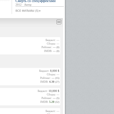
Смерть со спецэффектами
2012 · Актер
ВСЕ ФИЛЬМЫ (5)
▼
Бюджет: —
Сборы: —
Рейтинг:
—
(0)
IMDB:
—
(0)
Бюджет:
8,000 $
Сборы: —
Рейтинг:
—
(15)
IMDB:
4.30
(27)
Бюджет:
10,000 $
Сборы: —
Рейтинг:
—
(5)
IMDB:
5.20
(52)
Бюджет: —