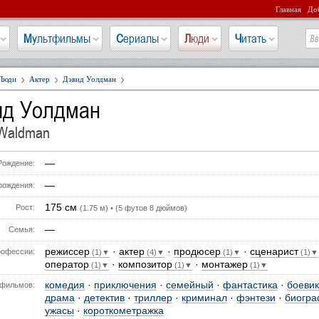
Главная
Доб
Мультфильмы
Сериалы
Люди
Читать
Люди
Актер
Дэвид Уолдман
ид Уолдман
 Waldman
—
Рождение:
—
рождения:
175 см
Рост:
(1.75 м) • (5 футов 8 дюймов)
—
Семья:
режиссер
·
актер
·
продюсер
·
сценарист
офессии:
(1)▼
(4)▼
(1)▼
(1)▼
оператор
·
композитор
·
монтажер
(1)▼
(1)▼
(1)▼
комедия
·
приключения
·
семейный
·
фантастика
·
боевик
фильмов:
драма
·
детектив
·
триллер
·
криминал
·
фэнтези
·
биогр
ужасы
·
короткометражка