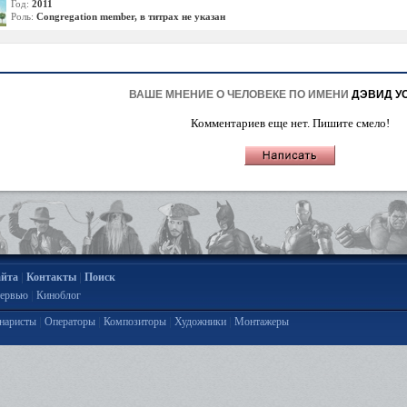
Год:
2011
Роль:
Congregation member, в титрах не указан
ВАШЕ МНЕНИЕ О ЧЕЛОВЕКЕ ПО ИМЕНИ
ДЭВИД У
Комментариев еще нет. Пишите смело!
|
|
айта
Контакты
Поиск
|
ервью
Киноблог
|
|
|
|
наристы
Операторы
Композиторы
Художники
Монтажеры