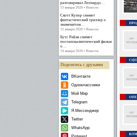
разговаривал Леонардо…
15 января 2026 • Новости
Скотт Купер снимет
фантастический триллер о
ПРО
знаменитом…
15 января 2026 • Новости
Бутс Райли снимет
постапокалиптический фильм
о…
14 января 2026 • Новости
СЦЕ
Поделитесь с друзьями
ВКонтакте
Одноклассники
Мой Мир
ОПЕР
Telegram
Я.Мессенджер
Twitter
WhatsApp
КОМ
Pinterest