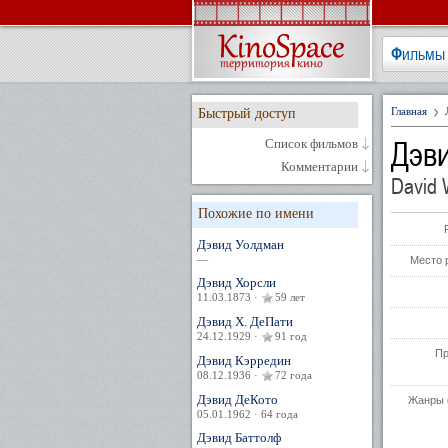
Фильмы
Главная
Быстрый доступ
Дэв
Список фильмов
Комментарии
David
Похожие по имени
Дэвид Уолдман
—
Место 
Дэвид Хорсли
11.03.1873 ·
59 лет
Дэвид Х. ДеПати
24.12.1929 ·
91 год
Пр
Дэвид Кэрредин
08.12.1936 ·
72 года
Дэвид ДеКото
Жанры 
05.01.1962 · 64 года
Дэвид Баттолф