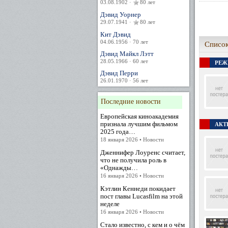
03.08.1902 ·
80 лет
Дэвид Уорнер
29.07.1941 ·
80 лет
Кит Дэвид
04.06.1956 · 70 лет
Список
Дэвид Майкл Лэтт
28.05.1966 · 60 лет
РЕЖ
Дэвид Перри
26.01.1970 · 56 лет
Последние новости
Европейская киноакадемия
признала лучшим фильмом
АКТЕ
2025 года…
18 января 2026 • Новости
Дженнифер Лоуренс считает,
что не получила роль в
«Однажды…
16 января 2026 • Новости
Кэтлин Кеннеди покидает
пост главы Lucasfilm на этой
неделе
16 января 2026 • Новости
Стало известно, с кем и о чём