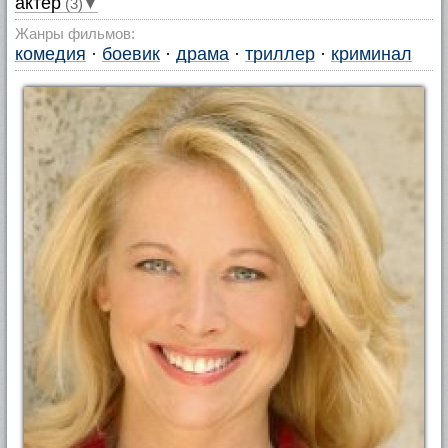
актер
(3)▼
Жанры фильмов:
комедия
·
боевик
·
драма
·
триллер
·
криминал