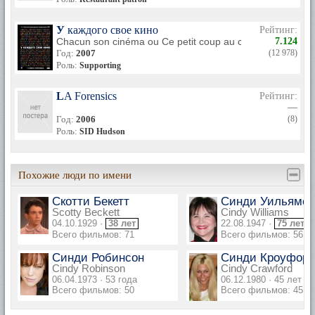
У каждого свое кино
Рейтинг:
Chacun son cinéma ou Ce petit coup au coeur quand la lu
7.124
Год:
2007
(12 978)
Роль:
Supporting
LA Forensics
Рейтинг:
—
Год:
2006
(8)
Роль:
SID Hudson
Похожие люди по имени
Скотти Бекетт
Синди Уильямс
Scotty Beckett
Cindy Williams
04.10.1929 ·
38 лет
22.08.1947 ·
75 лет
Всего фильмов: 71
Всего фильмов: 56
Синди Робинсон
Синди Кроуфор
Cindy Robinson
Cindy Crawford
06.04.1973 · 53 года
06.12.1980 · 45 лет
Всего фильмов: 50
Всего фильмов: 45