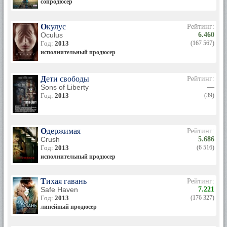
сопродюсер
Окулус
Рейтинг:
Oculus
6.460
Год:
2013
(167 567)
исполнительный продюсер
Дети свободы
Рейтинг:
Sons of Liberty
—
Год:
2013
(39)
Одержимая
Рейтинг:
Crush
5.686
Год:
2013
(6 516)
исполнительный продюсер
Тихая гавань
Рейтинг:
Safe Haven
7.221
Год:
2013
(176 327)
линейный продюсер