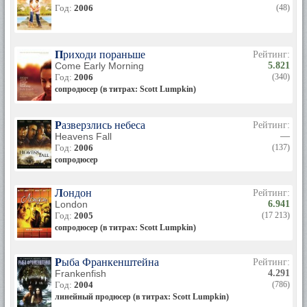
Год:
2006
(48)
Приходи пораньше
Рейтинг:
Come Early Morning
5.821
Год:
2006
(340)
сопродюсер (в титрах: Scott Lumpkin)
Разверзлись небеса
Рейтинг:
Heavens Fall
—
Год:
2006
(137)
сопродюсер
Лондон
Рейтинг:
London
6.941
Год:
2005
(17 213)
сопродюсер (в титрах: Scott Lumpkin)
Рыба Франкенштейна
Рейтинг:
Frankenfish
4.291
Год:
2004
(786)
линейный продюсер (в титрах: Scott Lumpkin)