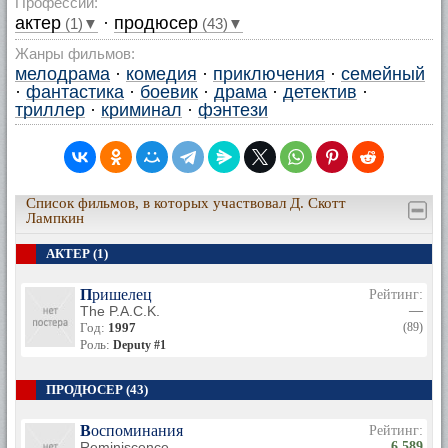
Профессии:
актер
·
продюсер
(1)▼
(43)▼
Жанры фильмов:
мелодрама
·
комедия
·
приключения
·
семейный
·
фантастика
·
боевик
·
драма
·
детектив
·
триллер
·
криминал
·
фэнтези
Список фильмов, в которых участвовал Д. Скотт
Лампкин
АКТЕР (1)
Пришелец
Рейтинг:
The P.A.C.K.
—
Год:
1997
(89)
Роль:
Deputy #1
ПРОДЮСЕР (43)
Воспоминания
Рейтинг:
Reminiscence
6.589