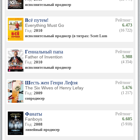
исполнительный продюсер
Всё путем!
Рейтинг:
Everything Must Go
6.473
Год:
2010
(16 722)
исполнительный продюсер (в титрах: Scott Lumpkin)
Гениальный папа
Рейтинг:
Father of Invention
5.988
Год:
2010
(4 354)
исполнительный продюсер
Шесть жен Генри Лефэя
Рейтинг:
The Six Wives of Henry Lefay
5.676
Год:
2009
(1 217)
сопродюсер
Фанаты
Рейтинг:
Fanboys
6.605
Год:
2008
(5 918)
линейный продюсер