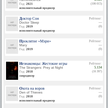
Год:
2021
(106 015)
исполнительный продюсер
Доктор Сон
Рейтинг:
Doctor Sleep
—
Год:
2019
(0)
исполнительный продюсер
Проклятие «Мэри»
Рейтинг:
Mary
—
Год:
2019
(0)
Незнакомцы: Жестокие игры
Рейтинг:
The Strangers: Prey at Night
5.134
Год:
2018
(16 397)
сопродюсер
Охота на воров
Рейтинг:
Den of Thieves
—
Год:
2018
(0)
исполнительный продюсер