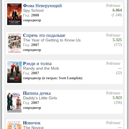
Фома Неверующий
Рейтинг:
Spy School
6.064
Год:
2008
(1 249)
сопродюсер
Спрячь это подальше
Рейтинг:
The Year of Getting to Know Us
5.325
Год:
2007
(172)
сопродюсер
Рэнди и толпа
Рейтинг:
Randy and the Mob
—
Год:
2007
(22)
сопродюсер (в титрах: Scott Lumpkin)
Папина дочка
Рейтинг:
Daddy's Little Girls
5.923
Год:
2007
(356)
сопродюсер
Новичок
Рейтинг:
The Novice
—