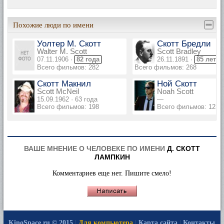
Похожие люди по имени
Уолтер М. Скотт
Скотт Бредли
Walter M. Scott
Scott Bradley
07.11.1906 ·
82 года
26.11.1891 ·
85 лет
Всего фильмов: 282
Всего фильмов: 268
Скотт Макнил
Ной Скотт
Scott McNeil
Noah Scott
15.09.1962 · 63 года
—
Всего фильмов: 198
Всего фильмов: 123
ВАШЕ МНЕНИЕ О ЧЕЛОВЕКЕ ПО ИМЕНИ
Д. СКОТТ
ЛАМПКИН
Комментариев еще нет. Пишите смело!
KinoSpace.ru © 2015
|
Для компьютера
|
Карта сайта
|
Контакты