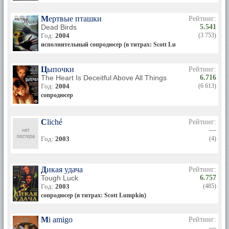
Мертвые пташки
Рейтинг:
Dead Birds
5.541
Год:
2004
(3 753)
исполнительный сопродюсер (в титрах: Scott Lumpkin) / line produc
Цыпочки
Рейтинг:
The Heart Is Deceitful Above All Things
6.716
Год:
2004
(6 613)
сопродюсер
Cliché
Рейтинг:
—
Год:
2003
(4)
Дикая удача
Рейтинг:
Tough Luck
6.757
Год:
2003
(485)
сопродюсер (в титрах: Scott Lumpkin)
Mi amigo
Рейтинг:
—