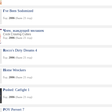
I've Been Sodomized
Год:
2006
(было 21 год)
Член, жаждущий милашек
Cock Craving Cuties
Год:
2006
(было 21 год)
Rocco's Dirty Dreams 4
Год:
2006
(было 21 год)
Home Wreckers
Год:
2006
(было 21 год)
Pushed: Catfight 1
Год:
2006
(было 21 год)
POV Pervert 7