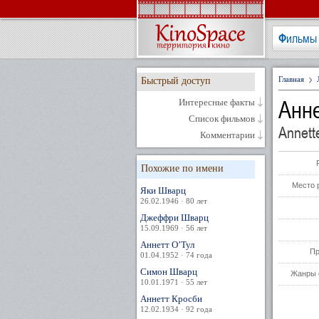
Фильмы
Главная
Быстрый доступ
Анн
Интересные факты
Список фильмов
Annett
Комментарии
Похожие по имени
Место 
Яки Шварц
26.02.1946 · 80 лет
Джеффри Шварц
15.09.1969 · 56 лет
Аннетт О’Тул
Пр
01.04.1952 · 74 года
Симон Шварц
Жанры 
10.01.1971 · 55 лет
Аннетт Кросби
12.02.1934 · 92 года