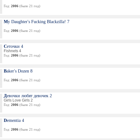
Год:
2006
(было 21 год)
My Daughter's Fucking Blackzilla! 7
Год:
2006
(было 21 год)
Сеточки 4
Fishnets 4
Год:
2006
(было 21 год)
Baker's Dozen 8
Год:
2006
(было 21 год)
Девочки любят девочек 2
Girls Love Girls 2
Год:
2006
(было 21 год)
Dementia 4
Год:
2006
(было 21 год)