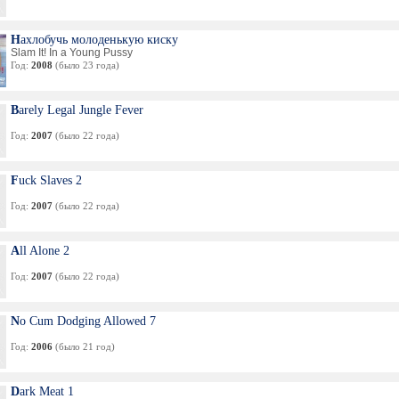
Нахлобучь молоденькую киску
Slam It! In a Young Pussy
Год:
2008
(было 23 года)
Barely Legal Jungle Fever
Год:
2007
(было 22 года)
Fuck Slaves 2
Год:
2007
(было 22 года)
All Alone 2
Год:
2007
(было 22 года)
No Cum Dodging Allowed 7
Год:
2006
(было 21 год)
Dark Meat 1