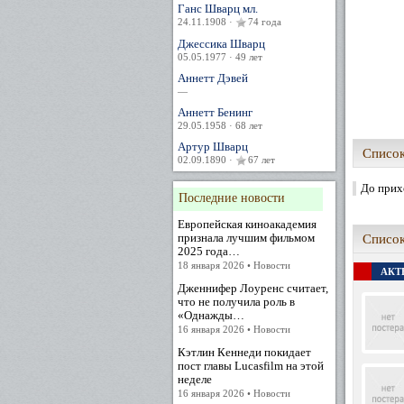
Ганс Шварц мл.
24.11.1908 ·
74 года
Джессика Шварц
05.05.1977 · 49 лет
Аннетт Дэвей
—
Аннетт Бенинг
29.05.1958 · 68 лет
Артур Шварц
Список
02.09.1890 ·
67 лет
До прих
Последние новости
Европейская киноакадемия
признала лучшим фильмом
Список
2025 года…
18 января 2026 • Новости
АКТЕ
Дженнифер Лоуренс считает,
что не получила роль в
«Однажды…
16 января 2026 • Новости
Кэтлин Кеннеди покидает
пост главы Lucasfilm на этой
неделе
16 января 2026 • Новости