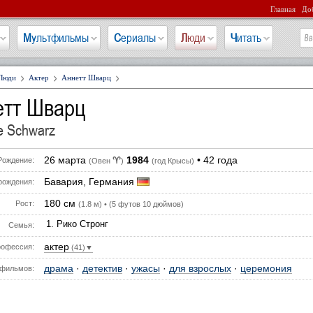
Главная
Доб
Мультфильмы
Сериалы
Люди
Читать
Люди
Актер
Аннетт Шварц
етт Шварц
e Schwarz
26 марта
1984
• 42 года
♈
Рождение:
(Овен
)
(год Крысы)
Бавария, Германия
рождения:
180 см
Рост:
(1.8 м) • (5 футов 10 дюймов)
Рико Стронг
Семья:
актер
офессия:
(41)▼
драма
·
детектив
·
ужасы
·
для взрослых
·
церемония
фильмов: