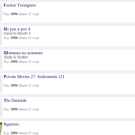
Fuckin' Foreigners
Год:
2006
(было 21 год)
Из рук в рот 4
Hand to Mouth 4
Год:
2006
(было 21 год)
Шлюшка на шлюшке
Slutty & Sluttier
Год:
2006
(было 21 год)
Private Movies 27: Andromeda 121
Год:
2006
(было 21 год)
The Darkside
Год:
2006
(было 21 год)
Squirters
Год:
2006
(было 21 год)