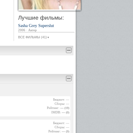
Лучшие фильмы:
Sasha Grey Superslut
2006 · Актер
ВСЕ ФИЛЬМЫ (41)
▼
Бюджет: —
Сборы: —
Рейтинг:
—
(19)
IMDB:
—
(0)
Бюджет: —
Сборы: —
Рейтинг:
—
(9)