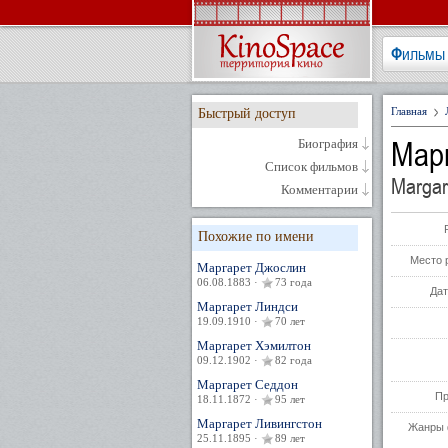
Фильмы
Главная
Быстрый доступ
Мар
Биография
Список фильмов
Margar
Комментарии
Похожие по имени
Место 
Маргарет Джослин
06.08.1883 ·
73 года
Дат
Маргарет Линдси
19.09.1910 ·
70 лет
Маргарет Хэмилтон
09.12.1902 ·
82 года
Маргарет Седдон
Пр
18.11.1872 ·
95 лет
Маргарет Ливингстон
Жанры 
25.11.1895 ·
89 лет