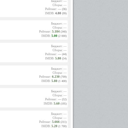
tieri "
Бюджет: —
оялось.
Сборы: —
Рейтинг:
—
(36)
IMDB:
4.80
(99)
Бюджет: —
Сборы: —
а Джино
Рейтинг:
5.184
(340)
IMDB:
5.00
(2 000)
Бюджет: —
 Джино
Сборы: —
атором
Рейтинг:
—
(44)
IMDB:
5.80
(54)
Бюджет: —
Сборы: —
Рейтинг:
6.230
(709)
IMDB:
5.80
(1 400)
Бюджет: —
Сборы: —
Рейтинг:
—
(52)
IMDB:
5.60
(195)
Бюджет: —
Сборы: —
Рейтинг:
5.666
(211)
IMDB:
5.20
(1 700)