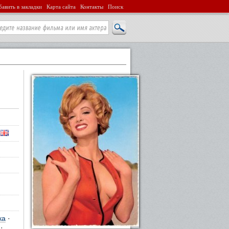
авить в закладки
Карта сайта
Контакты
Поиск
ка
·
·