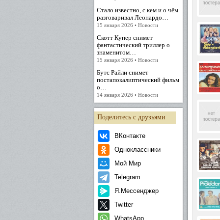
Стало известно, с кем и о чём
Междунар
разговаривал Леонардо…
Красота 
15 января 2026 • Новости
Тауэрса,
звёздные
Скотт Купер снимет
также в 
фантастический триллер о
боевике 
знаменитом…
мехах" (1
15 января 2026 • Новости
Грей" (1
Бутс Райли снимет
Партнёро
постапокалиптический фильм
Клаус Кин
о…
зрителей,
14 января 2026 • Новости
Среди акт
(1982, ре
Поделитесь с друзьями
фильмах 
Телевиде
ВКонтакте
Маргарет
Одноклассники
вела шоу
главные р
Мой Мир
В 1969 го
Telegram
1970–198
Я.Мессенджер
В начале
Кульминац
Twitter
даже на в
WhatsApp