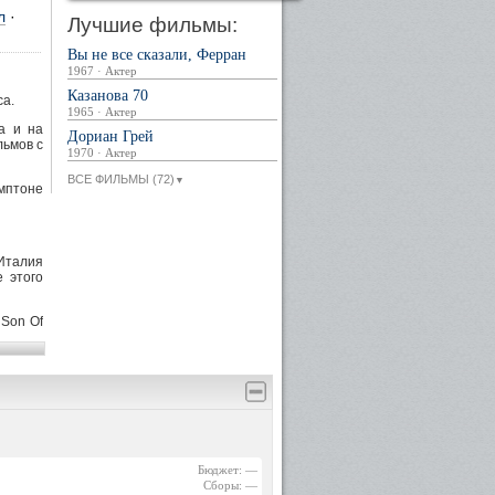
л
·
Лучшие фильмы:
Вы не все сказали, Ферран
1967 · Актер
Казанова 70
са.
1965 · Актер
ла и на
Дориан Грей
льмов с
1970 · Актер
ВСЕ ФИЛЬМЫ (72)
▼
емптоне
"Италия
е этого
 Son Of
 из неё
ась всю
их были
расия.
е всего
онро и
естные
77 From
Бюджет: —
 (1966)
Сборы: —