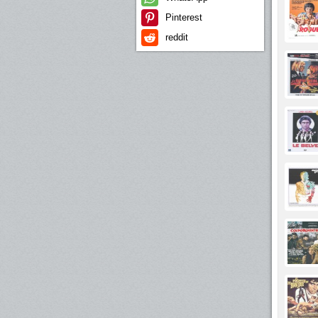
В Италию 
(1982), г
Pinterest
Она сыгра
reddit
В 1984 го
Личная ж
В 1963 го
Малерба. 
Вернувшис
Её сынов
Малерба 
проектов.
(По матер