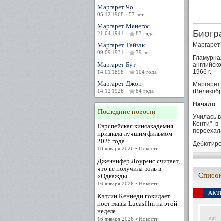
Маргарет Чо
05.12.1968 · 57 лет
Маргарет Менегос
Биогр
21.04.1941 ·
83 года
Маргарет Тайзэк
Маргарет 
09.09.1931 ·
79 лет
Гламурна
Маргарет Бут
английско
1966 г.
14.01.1898 ·
104 года
Маргарет Джон
Маргарет 
14.12.1926 ·
84 года
(Великоб
Начало
Последние новости
Училась в
Конти" в 
Европейская киноакадемия
переехала
признала лучшим фильмом
2025 года…
Дебютиров
18 января 2026 • Новости
Hercules"
звезду в
Дженнифер Лоуренс считает,
первую п
что не получила роль в
показаны 
Список
«Однажды…
16 января 2026 • Новости
Где–то с 
играла г
АКТЕ
Кэтлин Кеннеди покидает
перекрас
пост главы Lucasfilm на этой
фильмы эт
неделе
the Orien
Генри Лев
16 января 2026 • Новости