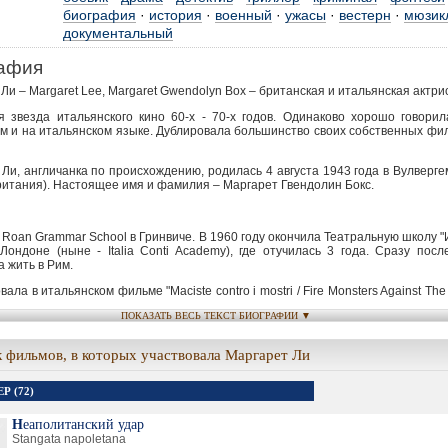
биография
·
история
·
военный
·
ужасы
·
вестерн
·
мюзик
документальный
афия
Ли – Margaret Lee, Margaret Gwendolyn Box – британская и итальянская актри
я звезда итальянского кино 60-х - 70-х годов. Одинаково хорошо говори
м и на итальянском языке. Дублировала большинство своих собственных фи
Ли, англичанка по происхождению, родилась 4 августа 1943 года в Вулверг
ритания). Настоящее имя и фамилия – Маргарет Гвендолин Бокс.
 Roan Grammar School в Гринвиче. В 1960 году окончила Театральную школу 
Лондоне (ныне - Italia Conti Academy), где отучилась 3 года. Сразу посл
 жить в Рим.
ала в итальянском фильме "Maciste contro i mostri / Fire Monsters Against The
 (1962). Целая серия итальянских комедий, где она приняла участие, сделали
ПОКАЗАТЬ ВЕСЬ ТЕКСТ БИОГРАФИИ ▼
 Италии. Блондинка с пышными формами, в стиле Мэрилин Монро, Ли снимал
оловину 1960–х годов в итальянских комедиях и пародиях. Некоторые из н
и на британских территориях. Играла в комедиях Франко Франчи и Чиччо Инг
 фильмов, в которых участвовала Маргарет Ли
середины 1960–х годов Ли стала появляться в европейских фильмах, где чащ
лавные роли "фатальных" женщин. Затем она отказалась от стиля М
Р (72)
илась в брюнетку, из–за чего изменился и подбор её ролей. Самые изв
ого периода: "Тигр душится динамитом" (1965, реж. Клод Шаброль), "Agent 0
Неаполитанский удар
t with Fury" (1965, реж.Серджио Корбуччи) и "Kiss the Girls and Make Them Die"
Stangata napoletana
ина.