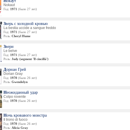
Нокаут
она вернулась уже в 1981 году и снялась в комедии Дино Ризи "Sesso e volen
де снова работала вместе с Джонни Дорелли. Но возвращения в кино не сост
Nokaut
ла ещё в одном фильме – очень мрачном детективе "Neapolitan Sting" (1983).
Год:
1971
(было 27 лет)
ду окончательно ушла из кино.
Зверь с холодной кровью
изнь
La bestia uccide a sangue freddo
ду вышла замуж за итальянского хореографа, а позднее театрального агент
Год:
1971
(было 27 лет)
Брак просуществовал недолго, но в этом браке она родила первого сына.
Роль:
Cheryl Hume
ь в Англию, она в 1974 году снова вышла замуж и родила второго сына.
Звери
ья тоже посвятили себя миру кино: Роберто Малерба – сын от брака с
Le belve
– стал продюсером и директором картин, а Дамьян Андерсон – координ
Год:
1971
(было 27 лет)
Роль:
Judy (segment 'Il cincillà')
иалам англоязычных сайтов, перевод биографии: Lisochek)
Дориан Грей
Dorian Gray
Год:
1970
(было 26 лет)
Роль:
Gwendolyn
Неожиданный удар
Colpo rovente
Год:
1970
(было 26 лет)
Ночь кровавого монстра
Il trono di fuoco
Год:
1970
(было 26 лет)
Роль:
Alicia Gray