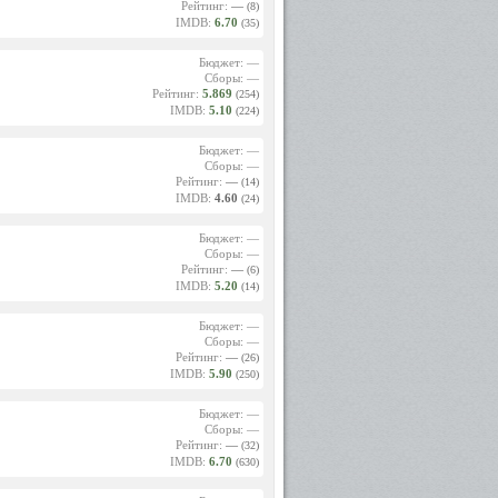
Рейтинг:
—
(8)
IMDB:
6.70
(35)
 Алана
Бюджет: —
 в свои
Сборы: —
нячл Ли
Рейтинг:
5.869
(254)
рпа; в
IMDB:
5.10
(224)
енера в
"Дориан
Бюджет: —
Сборы: —
й актёр
Рейтинг:
—
(14)
ярной у
IMDB:
4.60
(24)
охотно"
Бюджет: —
отала в
Сборы: —
Рейтинг:
—
(6)
IMDB:
5.20
(14)
ии. Она
Бюджет: —
олняла
Сборы: —
Рейтинг:
—
(26)
IMDB:
5.90
(250)
Бюджет: —
Сборы: —
тацию.
Рейтинг:
—
(32)
1). Она
IMDB:
6.70
(630)