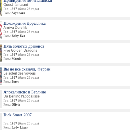
Привидения по-итальянски
Questi fantasmi
Год:
1967
(было 23 года)
Роль:
Sayonara
Похождения Дореллика
Arrriva Dorellik
Год:
1967
(было 23 года)
Роль:
Baby Eva
Пять золотых драконов
Five Golden Dragons
Год:
1967
(было 23 года)
Роль:
Magda
Вы не все сказали, Ферран
Le soleil des voyous
Год:
1967
(было 23 года)
Роль:
Betty
Апокалипсис в Берлине
Da Berlino l'apocalisse
Год:
1967
(было 23 года)
Роль:
Olivia
Dick Smart 2007
Год:
1967
(было 23 года)
Роль:
Lady Lister