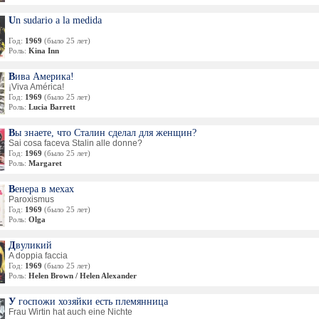
Un sudario a la medida
Год:
1969
(было 25 лет)
Роль:
Kina Inn
Вива Америка!
¡Viva América!
Год:
1969
(было 25 лет)
Роль:
Lucia Barrett
Вы знаете, что Сталин сделал для женщин?
Sai cosa faceva Stalin alle donne?
Год:
1969
(было 25 лет)
Роль:
Margaret
Венера в мехах
Paroxismus
Год:
1969
(было 25 лет)
Роль:
Olga
Двуликий
A doppia faccia
Год:
1969
(было 25 лет)
Роль:
Helen Brown / Helen Alexander
У госпожи хозяйки есть племянница
Frau Wirtin hat auch eine Nichte