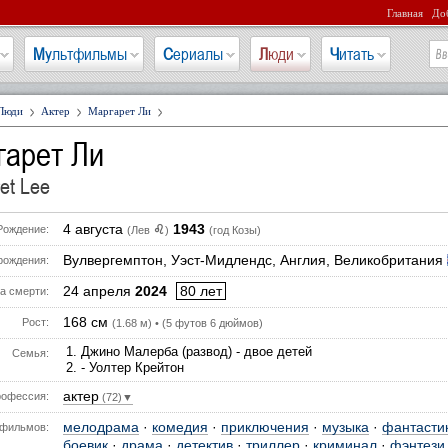
Главная
Доб
Мультфильмы
Сериалы
Люди
Читать
Люди
Актер
Маргарет Ли
гарет Ли
et Lee
4 августа
1943
♌
Рождение:
(Лев
)
(год Козы)
Вулвергемптон, Уэст-Мидлендс, Англия, Великобритания
рождения:
24 апреля
2024
80 лет
а смерти:
168 см
Рост:
(1.68 м) • (5 футов 6 дюймов)
Джино Малерба (развод) - двое детей
Семья:
- Уолтер Крейтон
актер
офессия:
(72)▼
мелодрама
·
комедия
·
приключения
·
музыка
·
фантасти
фильмов:
боевик
·
драма
·
детектив
·
триллер
·
криминал
·
фэнтези