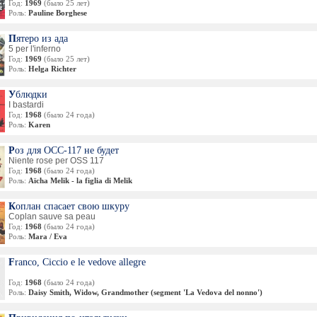
Год:
1969
(было 25 лет)
Роль:
Pauline Borghese
Пятеро из ада
5 per l'inferno
Год:
1969
(было 25 лет)
Роль:
Helga Richter
Ублюдки
I bastardi
Год:
1968
(было 24 года)
Роль:
Karen
Роз для ОСС-117 не будет
Niente rose per OSS 117
Год:
1968
(было 24 года)
Роль:
Aïcha Melik - la figlia di Melik
Коплан спасает свою шкуру
Coplan sauve sa peau
Год:
1968
(было 24 года)
Роль:
Mara / Eva
Franco, Ciccio e le vedove allegre
Год:
1968
(было 24 года)
Роль:
Daisy Smith, Widow, Grandmother (segment 'La Vedova del nonno')