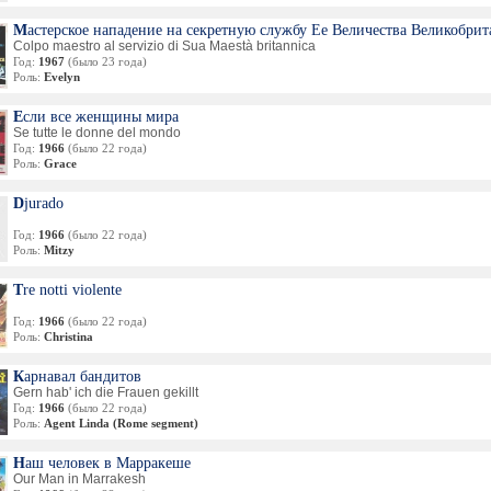
Мастерское нападение на секретную службу Ее Величества Великобри
Colpo maestro al servizio di Sua Maestà britannica
Год:
1967
(было 23 года)
Роль:
Evelyn
Если все женщины мира
Se tutte le donne del mondo
Год:
1966
(было 22 года)
Роль:
Grace
Djurado
Год:
1966
(было 22 года)
Роль:
Mitzy
Tre notti violente
Год:
1966
(было 22 года)
Роль:
Christina
Карнавал бандитов
Gern hab' ich die Frauen gekillt
Год:
1966
(было 22 года)
Роль:
Agent Linda (Rome segment)
Наш человек в Марракеше
Our Man in Marrakesh