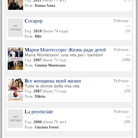
Год:
2011
(было 75 лет)
(77)
Роль:
Donna Anna
Cocapop
Рейтинг:
—
Год:
2010
(было 74 года)
(1)
Роль:
Bibi
Мария Монтессори: Жизнь ради детей
Рейтинг:
Maria Montessori: una vita per i bambini
—
Год:
2007
(было 71 год)
(388)
Роль:
Gemma Montesano
Все женщины моей жизни
Рейтинг:
Tutte le donne della mia vita
—
Год:
2007
(было 71 год)
(29)
Роль:
Diletta
La provinciale
Рейтинг:
—
Год:
2006
(было 70 лет)
(20)
Роль:
Giacinta Foresi