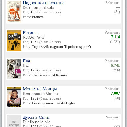
Подростки на солнце
Рейтинг:
Diciottenni al sole
—
Год:
1962
(было 26 лет)
(51)
Роль:
Frances
Рогопаг
Рейтинг:
Ro.Go.Pa.G.
7.114
Год:
1962
(было 26 лет)
(1 231)
Роль:
Togni's wife (segment 'Il pollo ruspante')
Ева
Рейтинг:
Eva
6.741
Год:
1962
(было 26 лет)
(596)
Роль:
The red-headed Russian
Монах из Монцы
Рейтинг:
Il monaco di Monza
7.007
Год:
1962
(было 26 лет)
(370)
Роль:
Fiorenza, marchesa del Giglio
Дуэль в Сила
Рейтинг:
Duello nella sila
—
Год:
1962
(было 26 лет)
(27)