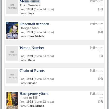
Мошенники
Рейтинг:
The Cheaters
—
Год:
1960
(было 24 года)
(31)
Роль:
Ilona
Опасный человек
Рейтинг:
Danger Man
—
Год:
1960
(было 24 года)
(83)
Роль:
Clare Nichols
Wrong Number
Рейтинг:
—
Год:
1959
(было 23 года)
(1)
Роль:
Maria
Chain of Events
Рейтинг:
—
Год:
1958
(было 22 года)
(10)
Роль:
Simone
Намерение убить
Рейтинг:
Intent to Kill
—
Год:
1958
(было 22 года)
(24)
Роль:
Carla Menda