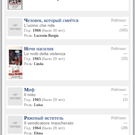
Человек, который смеётся
Рейтинг:
L'uomo che ride
—
Год:
1966
(было 30 лет)
(165)
Роль:
Lucrezia Borgia
Ночи насилия
Рейтинг:
Le notti della violenza
—
Год:
1965
(было 29 лет)
(32)
Роль:
Linda
Миф
Рейтинг:
Il mito
—
Год:
1965
(было 29 лет)
(2)
Роль:
Luisa
Ряженый мститель
Рейтинг:
Il vendicatore mascherato
—
Год:
1964
(было 28 лет)
(20)
Роль:
Elena