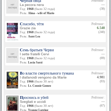
Черная овца
Рейтинг:
La pecora nera
—
Год:
1968
(было 32 года)
(38)
Роль:
Alma - wife of Mario
Спасибо, тётя
Рейтинг:
Grazie zia
6.548
Год:
1968
(было 32 года)
(240)
Роль:
Aunt Lea
Семь братьев Черви
Рейтинг:
I sette fratelli Cervi
—
Год:
1968
(было 32 года)
(69)
Роль:
Lucia Sarzi
Во власти смертельного тумана
Рейтинг:
I diafanoidi vengono da Marte
4.981
Год:
1966
(было 30 лет)
(93)
Роль:
Lt. Connie Gomez
Проснись и убей
Рейтинг:
Svegliati e uccidi
—
Год:
1966
(было 30 лет)
(67)
Роль:
Yvonne Lutring