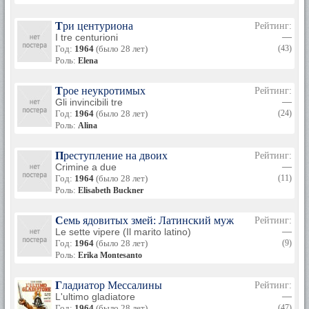
Три центуриона
Рейтинг:
I tre centurioni
—
Год:
1964
(было 28 лет)
(43)
Роль:
Elena
Трое неукротимых
Рейтинг:
Gli invincibili tre
—
Год:
1964
(было 28 лет)
(24)
Роль:
Alina
Преступление на двоих
Рейтинг:
Crimine a due
—
Год:
1964
(было 28 лет)
(11)
Роль:
Elisabeth Buckner
Семь ядовитых змей: Латинский муж
Рейтинг:
Le sette vipere (Il marito latino)
—
Год:
1964
(было 28 лет)
(9)
Роль:
Erika Montesanto
Гладиатор Мессалины
Рейтинг:
L'ultimo gladiatore
—
Год:
1964
(было 28 лет)
(47)