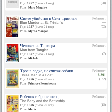
Год:
1957
(было 21 год)
(28)
Роль:
Mary Maguire
Синее убийство в Сент-Триниан
Рейтинг:
Blue Murder at St. Trinian's
—
Год:
1957
(было 21 год)
(52)
Роль:
Myrna Mangan
Человек из Танжера
Рейтинг:
Man from Tangier
—
Год:
1957
(было 21 год)
(7)
Роль:
Michele
Трое в лодке, не считая собаки
Рейтинг:
Three Men in a Boat
6.391
Год:
1956
(было 20 лет)
(162)
Роль:
Primrose Porterhouse
Ребенок и броненосец
Рейтинг:
The Baby and the Battleship
—
Год:
1956
(было 20 лет)
(15)
Роль:
Maria