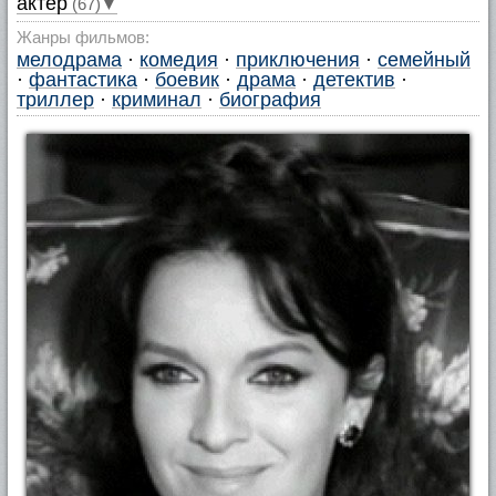
актер
(67)▼
Жанры фильмов:
мелодрама
·
комедия
·
приключения
·
семейный
·
фантастика
·
боевик
·
драма
·
детектив
·
триллер
·
криминал
·
биография