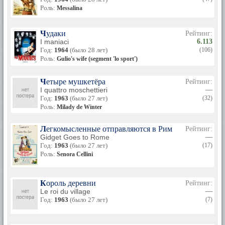
Роль:
Messalina
Чудаки
Рейтинг:
I maniaci
6.113
Год:
1964
(было 28 лет)
(106)
Роль:
Gulio's wife (segment 'lo sport')
Четыре мушкетёра
Рейтинг:
I quattro moschettieri
—
Год:
1963
(было 27 лет)
(32)
Роль:
Milady de Winter
Легкомысленные отправляются в Рим
Рейтинг:
Gidget Goes to Rome
—
Год:
1963
(было 27 лет)
(17)
Роль:
Senora Cellini
Король деревни
Рейтинг:
Le roi du village
—
Год:
1963
(было 27 лет)
(7)