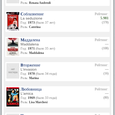
Роль:
Renata Andreoli
Соблазнение
Рейтинг:
La seduzione
5.981
Год:
1973
(было 37 лет)
(378)
Роль:
Caterina
Маддалена
Рейтинг:
Maddalena
—
Год:
1971
(было 35 лет)
(108)
Роль:
Maddalena
Вторжение
Рейтинг:
L'invasion
—
Год:
1970
(было 34 года)
(16)
Роль:
Marina
Любовница
Рейтинг:
L'amica
—
Год:
1969
(было 33 года)
(80)
Роль:
Lisa Marchesi