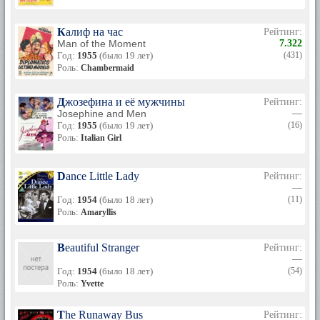
Калиф на час
Рейтинг:
Man of the Moment
7.322
Год:
1955
(было 19 лет)
(431)
Роль:
Chambermaid
Джозефина и её мужчины
Рейтинг:
Josephine and Men
—
Год:
1955
(было 19 лет)
(16)
Роль:
Italian Girl
Dance Little Lady
Рейтинг:
—
Год:
1954
(было 18 лет)
(11)
Роль:
Amaryllis
Beautiful Stranger
Рейтинг:
—
Год:
1954
(было 18 лет)
(54)
Роль:
Yvette
The Runaway Bus
Рейтинг: