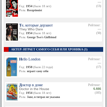
—
Год:
1954
(было 18 лет)
(13)
Роль:
Receptionist
Те, которые дерзают
Рейтинг:
They Who Dare
—
Год:
1954
(было 18 лет)
(50)
Роль:
George Two's Girlfriend
АКТЕР: ИГРАЕТ САМОГО СЕБЯ ИЛИ ХРОНИКА (3)
Hello London
Рейтинг:
—
Год:
1958
(было 22 года)
(17)
Роль:
играет саму себя
Доктор в доме
Рейтинг:
Doctor in the House
6.666
Год:
1954
(было 18 лет)
(185)
Роль:
Jane, в титрах не указана