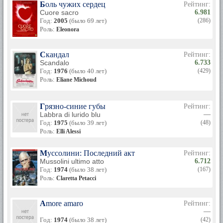
Боль чужих сердец
Рейтинг:
Cuore sacro
6.981
Год:
2005
(было 69 лет)
(286)
Роль:
Eleonora
Скандал
Рейтинг:
Scandalo
6.733
Год:
1976
(было 40 лет)
(429)
Роль:
Eliane Michoud
Грязно-синие губы
Рейтинг:
Labbra di lurido blu
—
Год:
1975
(было 39 лет)
(48)
Роль:
Elli Alessi
Муссолини: Последний акт
Рейтинг:
Mussolini ultimo atto
6.712
Год:
1974
(было 38 лет)
(167)
Роль:
Claretta Petacci
Amore amaro
Рейтинг:
—
Год:
1974
(было 38 лет)
(42)