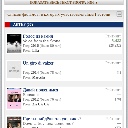
ПОКАЗАТЬ ВЕСЬ ТЕКСТ БИОГРАФИИ ▼
В этот период Лиза Гастони познакомилась с продюсером
Джозефом Фрайдом и, несмотря на его солидный возраст
(60 лет), они сблизились на достаточно большой
Список фильмов, в которых участвовала Лиза Гастони
промежуток времени.
АКТЕР (67)
Лиза Гастони много снималась, в частности у режиссера
Карло Лидзани, она получила и заслуженную награду за
Голос из камня
Рейтинг:
свою работу, но со временем она все меньше стала
Voice from the Stone
5.422
появляться на экране, а в конце 70-х годов вообще решила
Год:
2016
(было 80 лет)
(28 232)
отказаться от карьеры актрисы, чтобы посвятить себя
Роль:
Lilia
живописи и литературе. После более чем 20-летнего
перерыва вновь периодически снимается в кино.
Un giro di valzer
Рейтинг:
—
Год:
2014
(было 78 лет)
(1)
Роль:
Marcella
Давай поженимся
Рейтинг:
Sposami
—
Год:
2012
(было 76 лет)
(78)
Роль:
Zia Clo Clo
Где ты найдёшь такую, как я?
Рейтинг:
Dove la trovi una come me?
—