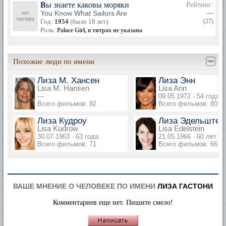
Вы знаете каковы моряки
Рейтинг:
You Know What Sailors Are
—
Год:
1954
(было 18 лет)
(27)
Роль:
Palace Girl, в титрах не указана
Похожие люди по имени
Лиза М. Хансен
Лиза Энн
Lisa M. Hansen
Lisa Ann
—
09.05.1972 · 54 года
Всего фильмов: 92
Всего фильмов: 80
Лиза Кудроу
Лиза Эдельштей
Lisa Kudrow
Lisa Edelstein
30.07.1963 · 63 года
21.05.1966 · 60 лет
Всего фильмов: 71
Всего фильмов: 66
ВАШЕ МНЕНИЕ О ЧЕЛОВЕКЕ ПО ИМЕНИ
ЛИЗА ГАСТОНИ
Комментариев еще нет. Пишите смело!