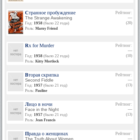
Странное пробуждение
Рейтинг:
The Strange Awakening
—
Год:
1958
(было 22 года)
(20)
Роль:
Marny Friend
Rx for Murder
Рейтинг:
—
Год:
1958
(было 22 года)
(10)
Роль:
Kitty Mortlock
Вторая скрипка
Рейтинг:
Second Fiddle
—
Год:
1957
(было 21 год)
(13)
Роль:
Pauline
Лицо в ночи
Рейтинг:
Face in the Night
—
Год:
1957
(было 21 год)
(13)
Роль:
Jean Francis
Правда о женщинах
Рейтинг:
The Truth About Women
—