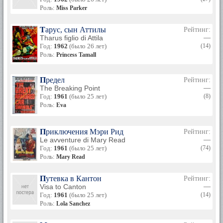
Роль:
Miss Parker
Тарус, сын Аттилы
Рейтинг:
Tharus figlio di Attila
—
Год:
1962
(было 26 лет)
(14)
Роль:
Princess Tamall
Предел
Рейтинг:
The Breaking Point
—
Год:
1961
(было 25 лет)
(8)
Роль:
Eva
Приключения Мэри Рид
Рейтинг:
Le avventure di Mary Read
—
Год:
1961
(было 25 лет)
(74)
Роль:
Mary Read
Путевка в Кантон
Рейтинг:
Visa to Canton
—
Год:
1961
(было 25 лет)
(14)
Роль:
Lola Sanchez