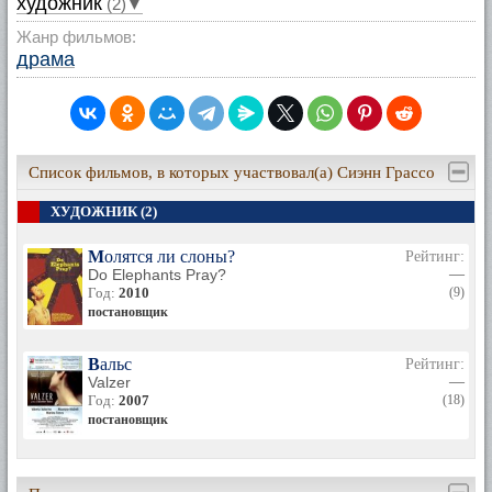
художник
(2)▼
Жанр фильмов:
драма
Список фильмов, в которых участвовал(а) Сиэнн Грассо
ХУДОЖНИК (2)
Молятся ли слоны?
Рейтинг:
Do Elephants Pray?
—
Год:
2010
(9)
постановщик
Вальс
Рейтинг:
Valzer
—
Год:
2007
(18)
постановщик