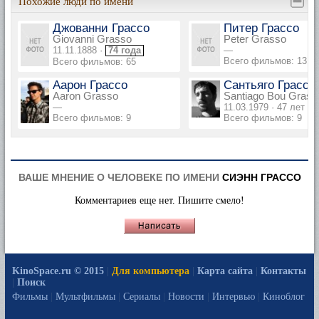
Похожие люди по имени
Джованни Грассо
Питер Грассо
Giovanni Grasso
Peter Grasso
11.11.1888 ·
74 года
—
Всего фильмов: 13
Всего фильмов: 65
Аарон Грассо
Сантьяго Грассо
Aaron Grasso
Santiago Bou Grass
—
11.03.1979 · 47 лет
Всего фильмов: 9
Всего фильмов: 9
ВАШЕ МНЕНИЕ О ЧЕЛОВЕКЕ ПО ИМЕНИ
СИЭНН ГРАССО
Комментариев еще нет. Пишите смело!
KinoSpace.ru © 2015
|
Для компьютера
|
Карта сайта
|
Контакты
|
Поиск
Фильмы
|
Мультфильмы
|
Сериалы
|
Новости
|
Интервью
|
Киноблог