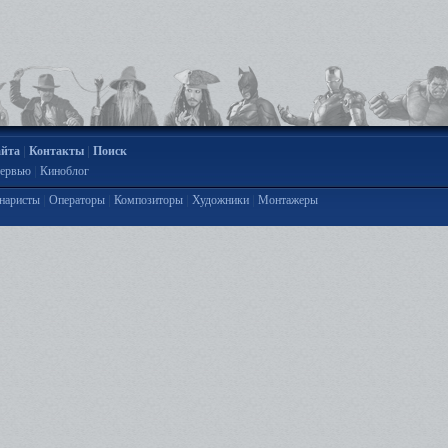
|
|
айта
Контакты
Поиск
|
ервью
Киноблог
|
|
|
|
наристы
Операторы
Композиторы
Художники
Монтажеры