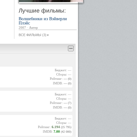
Лучшие фильмы:
Волшебники из Вэйверли
Плэйс
2007 · Актер
ВСЕ ФИЛЬМЫ (3)
▼
Бюджет: —
Сборы: —
Рейтинг:
—
(0)
IMDB:
—
(0)
Бюджет: —
Сборы: —
Рейтинг:
—
(7)
IMDB:
—
(0)
Бюджет: —
Сборы: —
Рейтинг:
6.194
(25 795)
IMDB:
7.00
(42 000)