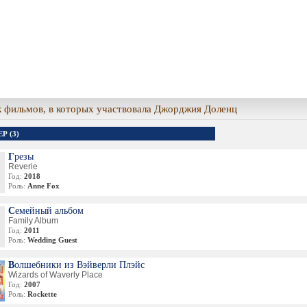
 фильмов, в которых участвовала Джорджия Доленц
Р (3)
Грезы
Reverie
Год:
2018
Роль:
Anne Fox
Семейный альбом
Family Album
Год:
2011
Роль:
Wedding Guest
Волшебники из Вэйверли Плэйс
Wizards of Waverly Place
Год:
2007
Роль:
Rockette