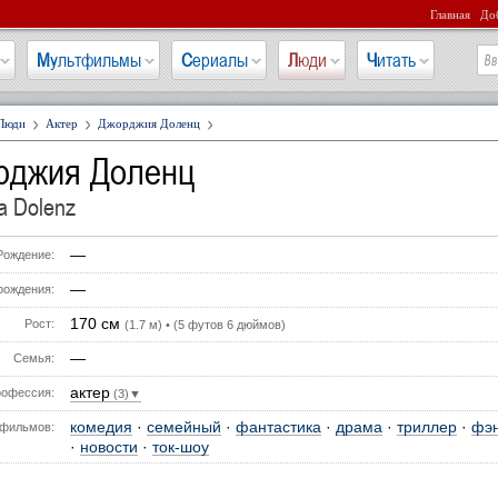
Главная
Доб
Мультфильмы
Сериалы
Люди
Читать
Люди
Актер
Джорджия Доленц
рджия Доленц
a Dolenz
—
Рождение:
—
рождения:
170 см
Рост:
(1.7 м) • (5 футов 6 дюймов)
—
Семья:
актер
офессия:
(3)▼
комедия
·
семейный
·
фантастика
·
драма
·
триллер
·
фэн
фильмов:
·
новости
·
ток-шоу