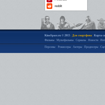
reddit
|
|
KinoSpace.ru © 2015
Для смартфона
Карта с
|
|
|
|
Фильмы
Мультфильмы
Сериалы
Новости
Инт
|
|
|
Персоны:
Режиссеры
Актеры
Продюсеры
Сце