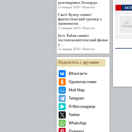
разговаривал Леонардо…
15 января 2026 • Новости
АКТ
Скотт Купер снимет
фантастический триллер о
знаменитом…
15 января 2026 • Новости
Бутс Райли снимет
постапокалиптический фильм
о…
14 января 2026 • Новости
Поделитесь с друзьями
ВКонтакте
Одноклассники
Мой Мир
Telegram
Я.Мессенджер
Twitter
WhatsApp
Pinterest