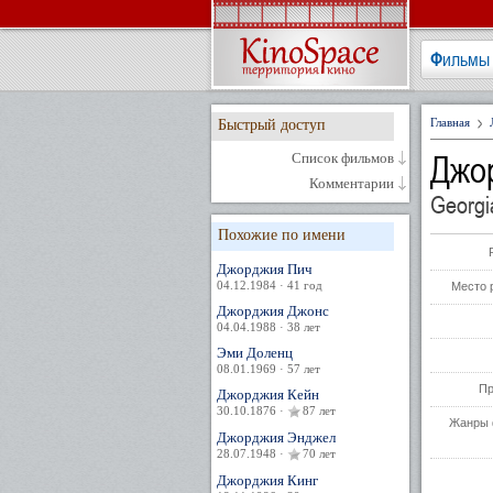
Фильмы
Главная
Быстрый доступ
Джо
Список фильмов
Комментарии
Georgi
Похожие по имени
Джорджия Пич
04.12.1984 · 41 год
Место 
Джорджия Джонс
04.04.1988 · 38 лет
Эми Доленц
08.01.1969 · 57 лет
Пр
Джорджия Кейн
30.10.1876 ·
87 лет
Жанры 
Джорджия Энджел
28.07.1948 ·
70 лет
Джорджия Кинг