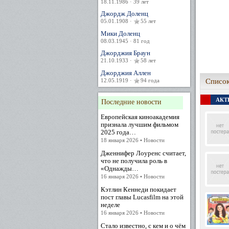
18.11.1986 · 39 лет
Джордж Доленц
05.01.1908 ·
55 лет
Мики Доленц
08.03.1945 · 81 год
Джорджия Браун
21.10.1933 ·
58 лет
Джорджия Аллен
12.05.1919 ·
94 года
Список
АКТЕ
Последние новости
Европейская киноакадемия
признала лучшим фильмом
2025 года…
18 января 2026 • Новости
Дженнифер Лоуренс считает,
что не получила роль в
«Однажды…
16 января 2026 • Новости
Кэтлин Кеннеди покидает
пост главы Lucasfilm на этой
неделе
16 января 2026 • Новости
Стало известно, с кем и о чём