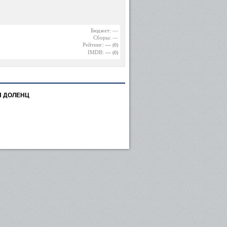
Бюджет: —
Сборы: —
Рейтинг:
—
(0)
IMDB:
—
(0)
 ДОЛЕНЦ