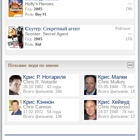
Holly's Heroes
—
Год:
2005
(56)
Роль:
Boy #1
Скутер: Секретный агент
Рейтинг:
Scooter: Secret Agent
—
Год:
2005
(33)
Роль:
Kid
Похожие люди по имени
Крис Р. Нотариле
Крис Малки
Chris R. Notarile
Chris Mulkey
26.10.1982 · 43 года
03.05.1948 · 78 лет
Всего фильмов: 266
Всего фильмов: 149
Крис Кэннон
Крис Хейвуд
Chris Cannon
Chris Haywood
17.02.1972 · 54 года
24.07.1948 · 78 лет
Всего фильмов: 136
Всего фильмов: 135