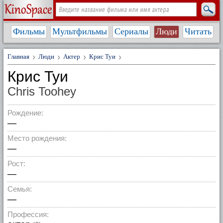
Фильмы
Мультфильмы
Сериалы
Люди
Читать
Главная
Люди
Актер
Крис Туи
Крис Туи
Chris Toohey
Рождение:
—
Место рождения:
—
Рост:
—
Семья:
—
Профессия: