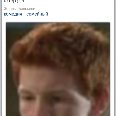
актер
(2)▼
Жанры фильмов:
комедия
·
семейный