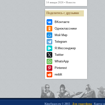
14 января 2026 • Новости
Поделитесь с друзьями
ВКонтакте
Одноклассники
Мой Мир
Telegram
Я.Мессенджер
Twitter
WhatsApp
Pinterest
reddit
|
|
KinoSpace.ru © 2015
Для смартфона
Карта с