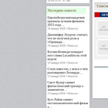
20.04.1979 · 47 лет
Список
Последние новости
АКТЕ
Европейская киноакадемия
признала лучшим фильмом
2025 года…
18 января 2026 • Новости
Дженнифер Лоуренс считает,
что не получила роль в
«Однажды…
16 января 2026 • Новости
Кэтлин Кеннеди покидает
пост главы Lucasfilm на этой
неделе
16 января 2026 • Новости
Стало известно, с кем и о чём
разговаривал Леонардо…
15 января 2026 • Новости
Скотт Купер снимет
фантастический триллер о
знаменитом…
15 января 2026 • Новости
Бутс Райли снимет
постапокалиптический фильм
о…