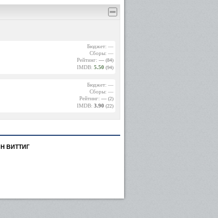
Бюджет: —
Сборы: —
Рейтинг:
—
(84)
IMDB:
5.50
(94)
Бюджет: —
Сборы: —
Рейтинг:
—
(2)
IMDB:
3.90
(22)
Н ВИТТИГ