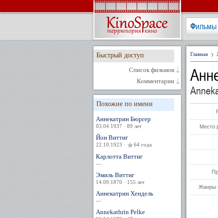
Фильмы
Главная
Быстрый доступ
Анне
Список фильмов
Комментарии
Annekat
Похожие по имени
Аннекатрин Бюргер
03.04.1937 · 89 лет
Место 
Йон Виттиг
22.10.1923 ·
64 года
Карлотта Виттиг
—
Пр
Эмиль Виттиг
14.09.1870 · 155 лет
Жанры 
Аннекатрин Хендель
—
Annekathrin Pelke