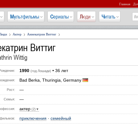
Главная
Доб
Мультфильмы
Сериалы
Люди
Читать
Люди
Актер
Аннекатрин Виттиг
катрин Виттиг
hrin Wittig
1990
• 36 лет
Рождение:
(год Лошади)
Bad Berka, Thuringia, Germany
рождения:
—
Рост:
—
Семья:
актер
офессия:
(2)▼
приключения
·
семейный
фильмов: