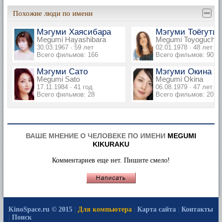
Похожие люди по имени
Мэгуми Хаясибара
Мэгуми Тоёгути
Megumi Hayashibara
Megumi Toyoguchi
30.03.1967 · 59 лет
02.01.1978 · 48 лет
Всего фильмов: 166
Всего фильмов: 90
Мэгуми Сато
Мэгуми Окина
Megumi Sato
Megumi Okina
17.11.1984 · 41 год
06.08.1979 · 47 лет
Всего фильмов: 28
Всего фильмов: 20
ВАШЕ МНЕНИЕ О ЧЕЛОВЕКЕ ПО ИМЕНИ
MEGUMI
KIKURAKU
Комментариев еще нет. Пишите смело!
KinoSpace.ru © 2015
|
Для компьютера
|
Карта сайта
|
Контакты
|
Поиск