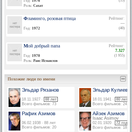
Год:
1976
(35)
Роль:
Сахат
Фламинго, розовая птица
Рейтинг:
—
Год:
1972
(40)
Мой добрый папа
Рейтинг:
7.327
Год:
1970
(1 955)
Роль:
Раис Исмаилов
Похожие люди по имени
Эльдар Рязанов
Эльдар Кулиев
18.11.1927 ·
88 лет
18.01.1941 ·
80 лет
Всего фильмов: 73
Всего фильмов: 24
Рафик Азимов
Айзек Азимов
Isaac Asimov
06.02.1938 · 88 лет
02.01.1920 ·
72 года
Всего фильмов: 20
Всего фильмов: 18