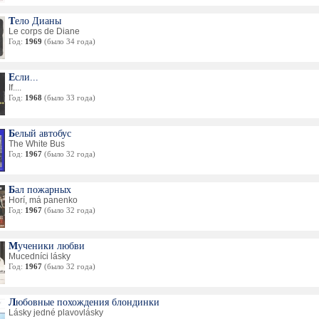
Тело Дианы
Le corps de Diane
Год:
1969
(было 34 года)
Если...
If....
Год:
1968
(было 33 года)
Белый автобус
The White Bus
Год:
1967
(было 32 года)
Бал пожарных
Horí, má panenko
Год:
1967
(было 32 года)
Мученики любви
Mucedníci lásky
Год:
1967
(было 32 года)
Любовные похождения блондинки
Lásky jedné plavovlásky