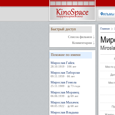
Фильмы
Главная
Быстрый доступ
Мир
Список фильмов
Комментарии
Mirosl
Похожие по имени
Мирослав Гайек
28.10.1919 · 106 лет
Место 
Мирослав Таборски
Дат
09.11.1959 · 66 лет
Мирослав Гомола
Мест
25.11.1909 ·
73 года
Мирослав Моравец
06.06.1939 ·
69 лет
Мирослав Махачек
08.05.1922 ·
68 лет
Пр
Мирослав Владыка
Жанры 