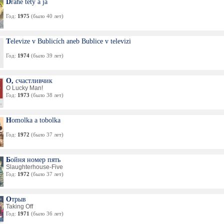
Drahé tety a já
Год:
1975
(было 40 лет)
Televize v Bublicích aneb Bublice v televizi
Год:
1974
(было 39 лет)
О, счастливчик
O Lucky Man!
Год:
1973
(было 38 лет)
Homolka a tobolka
Год:
1972
(было 37 лет)
Бойня номер пять
Slaughterhouse-Five
Год:
1972
(было 37 лет)
Отрыв
Taking Off
Год:
1971
(было 36 лет)