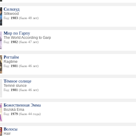
Силквуд
Silkwood
Год:
1983
(было 48 лет)
Мир по Гарпу
The World According to Garp
Год:
1982
(было 47 лет)
Регтайм
Ragtime
Год:
1981
(было 46 лет)
Тёмное солнце
Temné slunce
Год:
1981
(было 46 лет)
Божественная Эмма
Bozská Ema
Год:
1979
(было 44 года)
Волосы
Hair