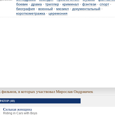
боевик
·
драма
·
триллер
·
криминал
·
фэнтези
·
спорт
·
биография
·
военный
·
мюзикл
·
документальный
·
короткометражка
·
церемония
 фильмов, в которых участвовал Мирослав Ондржичек
АТОР (40)
Сильная женщина
Riding in Cars with Boys