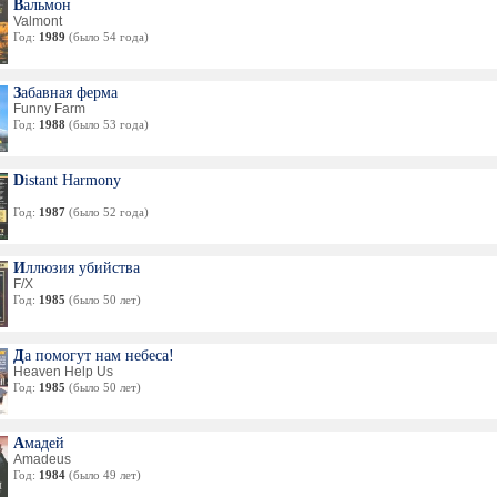
Вальмон
Valmont
Год:
1989
(было 54 года)
Забавная ферма
Funny Farm
Год:
1988
(было 53 года)
Distant Harmony
Год:
1987
(было 52 года)
Иллюзия убийства
F/X
Год:
1985
(было 50 лет)
Да помогут нам небеса!
Heaven Help Us
Год:
1985
(было 50 лет)
Амадей
Amadeus
Год:
1984
(было 49 лет)