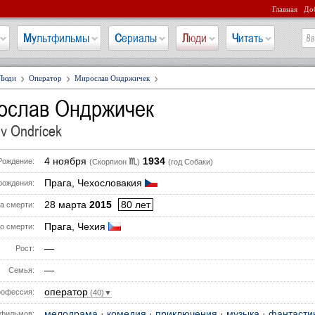
Главная
Доб
Мультфильмы
Сериалы
Люди
Читать
Люди
Оператор
Мирослав Ондржичек
ослав Ондржичек
av Ondrícek
4 ноября
1934
♏
Рождение:
(Скорпион
)
(год Собаки)
Прага, Чехословакия
рождения:
28 марта
2015
80 лет
а смерти:
Прага, Чехия
о смерти:
—
Рост:
—
Семья:
оператор
офессия:
(40)▼
мелодрама
·
комедия
·
приключения
·
музыка
·
фантасти
фильмов: