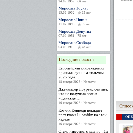
24.09.1959 · 66 лет
Мирослав Зоунар
15.06.1932 ·
65 лет
Мирослав Цикан
11.02.1896 ·
65 лет
Мирослав Донутил
07.02.1951 · 75 лет
Мирослав Свобода
03.05.1910 ·
78 лет
Последние новости
Европейская киноакадемия
признала лучшим фильмом
2025 года…
18 января 2026 • Новости
Дженнифер Лоуренс считает,
что не получила роль в
«Однажды…
16 января 2026 • Новости
Список
Кэтлин Кеннеди покидает
пост главы Lucasfilm на этой
ОПЕР
неделе
16 января 2026 • Новости
Стало известно, с кем и о чём