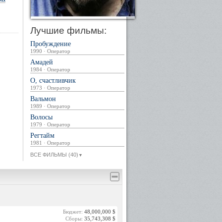
Лучшие фильмы:
Пробуждение
1990 · Оператор
Амадей
1984 · Оператор
О, счастливчик
1973 · Оператор
Вальмон
1989 · Оператор
Волосы
1979 · Оператор
Регтайм
1981 · Оператор
ВСЕ ФИЛЬМЫ (40)
▼
Бюджет:
48,000,000 $
Сборы:
35,743,308 $