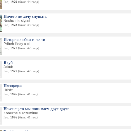
Год:
1979
(было 44 года)
Ничего не хочу слушать
Nechci nic slyset
Год:
1978
(было 43 года)
История любви и чести
Príbeh lásky a cti
Год:
1977
(было 42 года)
Якуб
Jakub
Год:
1977
(было 42 года)
Площадка
Hriste
Год:
1976
(было 41 год)
Наконец-то мы понимаем друг друга
Konecne si rozumíme
Год:
1976
(было 41 год)