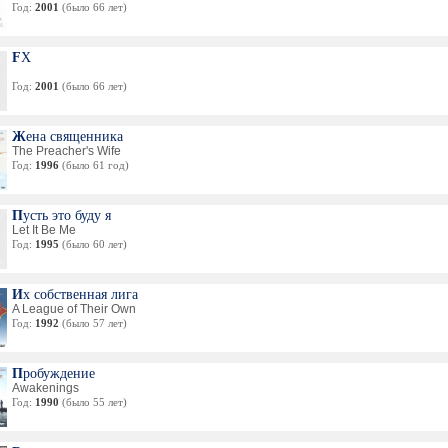
Год:
2001
(было 66 лет)
FX
Год:
2001
(было 66 лет)
Жена священника
The Preacher's Wife
Год:
1996
(было 61 год)
Пусть это буду я
Let It Be Me
Год:
1995
(было 60 лет)
Их собственная лига
A League of Their Own
Год:
1992
(было 57 лет)
Пробуждение
Awakenings
Год:
1990
(было 55 лет)