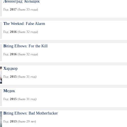
Ленинград: Кольщик
Год:
2017
(было 33 года)
The Weeknd: False Alarm
Год:
2016
(было 32 года)
Biting Elbows: For the Kill
Год:
2016
(было 32 года)
Хардкор
Год:
2015
(было 31 год)
Медик
Год:
2015
(было 31 год)
Biting Elbows: Bad Motherfucker
Год:
2013
(было 29 лет)