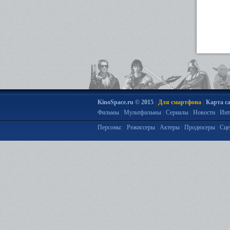
|
|
KinoSpace.ru © 2015
Для смартфона
Карта с
|
|
|
|
Фильмы
Мультфильмы
Сериалы
Новости
Инт
|
|
|
Персоны:
Режиссеры
Актеры
Продюсеры
Сце