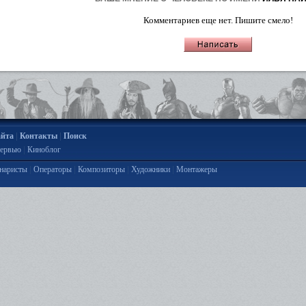
Комментариев еще нет. Пишите смело!
|
|
айта
Контакты
Поиск
|
ервью
Киноблог
|
|
|
|
наристы
Операторы
Композиторы
Художники
Монтажеры