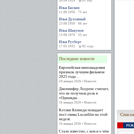
30.04.1924 ·
81 год
Илья Баскин
11.08.1950 · 75 лет
Илья Духовный
23.08.1959 · 66 лет
Илья Шакунов
13.08.1970 · 55 лет
Илья Рутберг
17.05.1932 ·
82 года
Последние новости
Европейская киноакадемия
признала лучшим фильмом
2025 года…
18 января 2026 • Новости
Дженнифер Лоуренс считает,
что не получила роль в
«Однажды…
16 января 2026 • Новости
Кэтлин Кеннеди покидает
пост главы Lucasfilm на этой
Список
неделе
16 января 2026 • Новости
РЕЖ
Стало известно, с кем и о чём