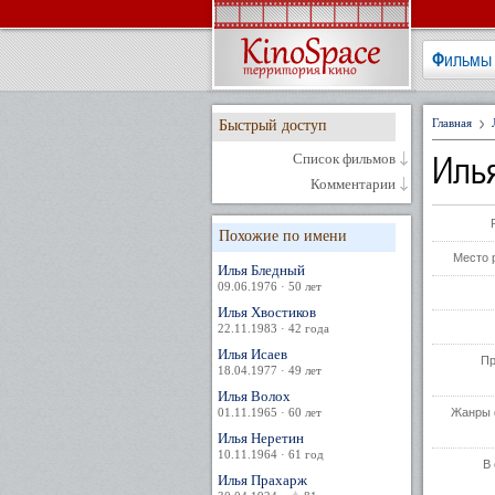
Фильмы
Главная
Быстрый доступ
Иль
Список фильмов
Комментарии
Похожие по имени
Место 
Илья Бледный
09.06.1976 · 50 лет
Илья Хвостиков
22.11.1983 · 42 года
Илья Исаев
Пр
18.04.1977 · 49 лет
Илья Волох
01.11.1965 · 60 лет
Жанры 
Илья Неретин
10.11.1964 · 61 год
В 
Илья Прахарж