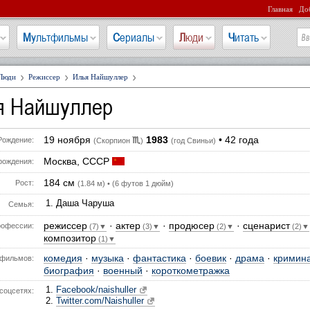
Главная
Доб
Мультфильмы
Сериалы
Люди
Читать
Люди
Режиссер
Илья Найшуллер
я Найшуллер
19 ноября
1983
• 42 года
♏
Рождение:
(Скорпион
)
(год Свиньи)
Москва, СССР
рождения:
184 см
Рост:
(1.84 м) • (6 футов 1 дюйм)
Даша Чаруша
Семья:
режиссер
·
актер
·
продюсер
·
сценарист
офессии:
(7)▼
(3)▼
(2)▼
(2)▼
композитор
(1)▼
комедия
·
музыка
·
фантастика
·
боевик
·
драма
·
кримин
фильмов:
биография
·
военный
·
короткометражка
Facebook/naishuller
соцсетях:
Twitter.com/Naishuller