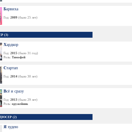
Барвиха
Год:
2009
(было 25 лет)
Р (3)
Хардкор
Год:
2015
(было 31 год)
Роль:
Тимофей
Стартап
Год:
2014
(было 30 лет)
Всё и сразу
Год:
2013
(было 29 лет)
Роль:
оружейник
ДЮСЕР (2)
Я худею