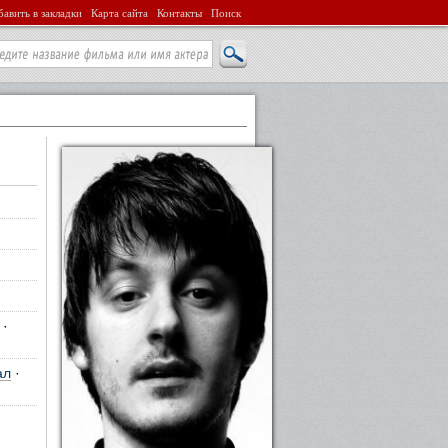
авить в закладки
Карта сайта
Контакты
Поиск
·
ал
·