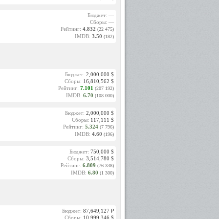
Бюджет: —
Сборы: —
Рейтинг:
4.832
(22 475)
IMDB:
3.50
(182)
Бюджет:
2,000,000 $
Сборы:
16,810,562 $
Рейтинг:
7.101
(207 192)
IMDB:
6.70
(108 000)
Бюджет:
2,000,000 $
Сборы:
117,111 $
Рейтинг:
5.324
(7 796)
IMDB:
4.60
(196)
Бюджет:
750,000 $
Сборы:
3,514,780 $
Рейтинг:
6.809
(76 338)
IMDB:
6.80
(1 300)
Бюджет:
87,649,127 ₽
Сборы:
10,999,346 $