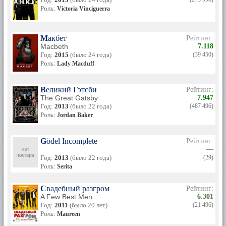
Роль:
Victoria Vinciguerra
Макбет
Рейтинг:
Macbeth
7.118
Год:
2015
(было 24 года)
(39 450)
Роль:
Lady Macduff
Великий Гэтсби
Рейтинг:
The Great Gatsby
7.947
Год:
2013
(было 22 года)
(487 496)
Роль:
Jordan Baker
Gödel Incomplete
Рейтинг:
—
Год:
2013
(было 22 года)
(29)
Роль:
Serita
Свадебный разгром
Рейтинг:
A Few Best Men
6.301
Год:
2011
(было 20 лет)
(21 496)
Роль:
Maureen