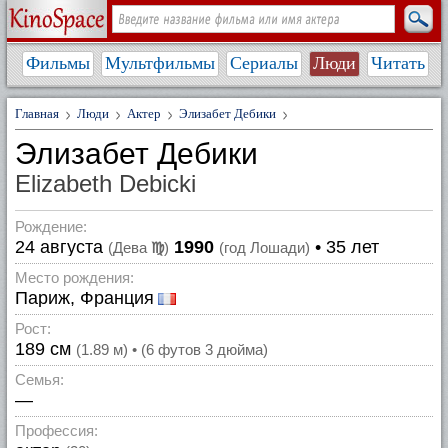
Фильмы
Мультфильмы
Сериалы
Люди
Читать
Главная
Люди
Актер
Элизабет Дебики
Элизабет Дебики
Elizabeth Debicki
Рождение:
24 августа
1990
• 35 лет
(Дева
♍
)
(год Лошади)
Место рождения:
Париж, Франция
Рост:
189 см
(1.89 м) • (6 футов 3 дюйма)
Семья:
—
Профессия: