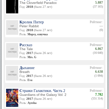
The Cloverfield Paradox
5.887
Год:
2018
(было 27 лет)
(37 165)
Кролик Питер
Рейтинг:
Peter Rabbit
—
Год:
2018
(было 27 лет)
(0)
Роль:
Mopsy, озвучка
Рассказ
Рейтинг:
The Tale
6.867
Год:
2017
(было 26 лет)
(16 640)
Роль:
Mrs. G
Дыхание
Рейтинг:
Breath
6.638
Год:
2017
(было 26 лет)
(1 094)
Роль:
Eva
Стражи Галактики. Часть 2
Рейтинг:
Guardians of the Galaxy Vol. 2
7.782
Год:
2017
(было 26 лет)
(551 314)
Роль:
Ayesha