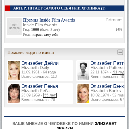
АКТЕР: ИГРАЕТ САМОГО СЕБЯ ИЛИ ХРОНИКА (1)
Премия Inside Film Awards
Рейтинг:
Inside Film Awards
—
Год:
1999
(было 8 лет)
(48)
Роль:
играет саму себя
Похожие люди по имени
Элизабет Дэйли
Элизабет Патте
Elizabeth Daily
Elizabeth Patterson
11.09.1961 · 64 года
22.11.1874 ·
91 год
Всего фильмов: 113
Всего фильмов: 106
Элизабет Пенья
Элизабет Бэнкс
Elizabeth Peña
Elizabeth Banks
23.09.1959 ·
55 лет
10.02.1974 · 52 года
Всего фильмов: 67
Всего фильмов: 78
ВАШЕ МНЕНИЕ О ЧЕЛОВЕКЕ ПО ИМЕНИ
ЭЛИЗАБЕТ
ДЕБИКИ