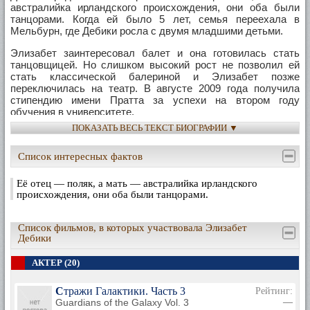
австралийка ирландского происхождения, они оба были
танцорами. Когда ей было 5 лет, семья переехала в
Мельбурн, где Дебики росла с двумя младшими детьми.
Элизабет заинтересовал балет и она готовилась стать
танцовщицей. Но слишком высокий рост не позволил ей
стать классической балериной и Элизабет позже
переключилась на театр. В августе 2009 года получила
стипендию имени Пратта за успехи на втором году
обучения в университете.
ПОКАЗАТЬ ВЕСЬ ТЕКСТ БИОГРАФИИ ▼
В декабре 2012-го приняла участие в фотосесии журнала
Vogue Австралия.
Список интересных фактов
Дебют в кино состоялся в фильме Стефан Эллиотта
«Свадебный разгром», премьера которого состоялась в
Её отец — поляк, а мать — австралийка ирландского
2011 году. Увидев Дебики в ролике, режиссёр Баз Лурман
происхождения, они оба были танцорами.
пригласил её на пробы в Лос-Анджелес.
В мае 2011 года Лурман сообщил, что Элизабет будет
Список фильмов, в которых участвовала Элизабет
играть роль Джордан Бейкер в фильме «Великий Гэтсби». В
Дебики
данной картине принимали участие многие знаменитые
актёры: Леонардо Ди Каприо, Кэри Маллиган, Тоби Магуайр
АКТЕР (20)
и мн. др.
Стражи Галактики. Часть 3
Рейтинг:
В 2013 году исполнила роль в пьесе Жан Жене
Guardians of the Galaxy Vol. 3
—
«Служанки».