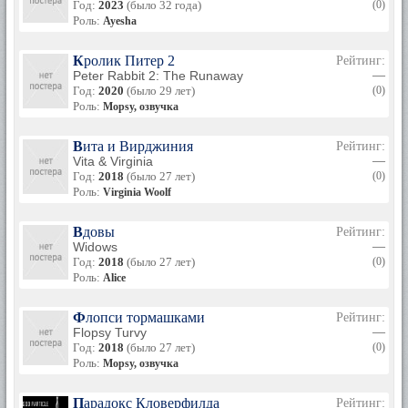
Год:
2023
(было 32 года)
(0)
Роль:
Ayesha
Кролик Питер 2
Рейтинг:
Peter Rabbit 2: The Runaway
—
Год:
2020
(было 29 лет)
(0)
Роль:
Mopsy, озвучка
Вита и Вирджиния
Рейтинг:
Vita & Virginia
—
Год:
2018
(было 27 лет)
(0)
Роль:
Virginia Woolf
Вдовы
Рейтинг:
Widows
—
Год:
2018
(было 27 лет)
(0)
Роль:
Alice
Флопси тормашками
Рейтинг:
Flopsy Turvy
—
Год:
2018
(было 27 лет)
(0)
Роль:
Mopsy, озвучка
Парадокс Кловерфилда
Рейтинг: