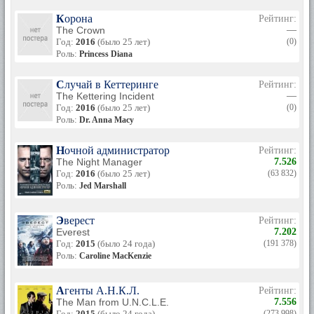
Корона
Рейтинг:
The Crown
—
Год:
2016
(было 25 лет)
(0)
Роль:
Princess Diana
Случай в Кеттеринге
Рейтинг:
The Kettering Incident
—
Год:
2016
(было 25 лет)
(0)
Роль:
Dr. Anna Macy
Ночной администратор
Рейтинг:
The Night Manager
7.526
Год:
2016
(было 25 лет)
(63 832)
Роль:
Jed Marshall
Эверест
Рейтинг:
Everest
7.202
Год:
2015
(было 24 года)
(191 378)
Роль:
Caroline MacKenzie
Агенты А.Н.К.Л.
Рейтинг:
The Man from U.N.C.L.E.
7.556
Год:
2015
(было 24 года)
(273 998)