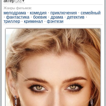
актер
(20)▼
Жанры фильмов:
мелодрама
·
комедия
·
приключения
·
семейный
·
фантастика
·
боевик
·
драма
·
детектив
·
триллер
·
криминал
·
фэнтези