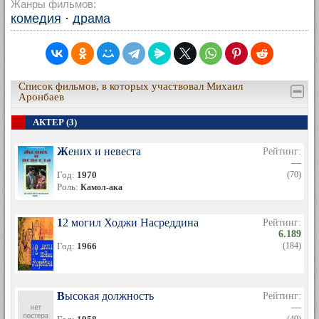
Жанры фильмов:
комедия
·
драма
Список фильмов, в которых участвовал Михаил
Аронбаев
АКТЕР (3)
Жених и невеста
Рейтинг:
—
Год:
1970
(70)
Роль:
Камол-ака
12 могил Ходжи Насреддина
Рейтинг:
6.189
Год:
1966
(184)
Высокая должность
Рейтинг:
—