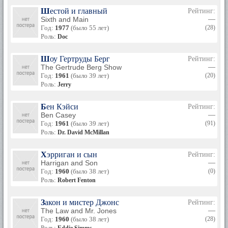
Шестой и главный
Рейтинг:
Sixth and Main
—
Год:
1977
(было 55 лет)
(28)
Роль:
Doc
Шоу Гертруды Берг
Рейтинг:
The Gertrude Berg Show
—
Год:
1961
(было 39 лет)
(20)
Роль:
Jerry
Бен Кэйси
Рейтинг:
Ben Casey
—
Год:
1961
(было 39 лет)
(91)
Роль:
Dr. David McMillan
Хэрриган и сын
Рейтинг:
Harrigan and Son
—
Год:
1960
(было 38 лет)
(0)
Роль:
Robert Fenton
Закон и мистер Джонс
Рейтинг:
The Law and Mr. Jones
—
Год:
1960
(было 38 лет)
(28)
Роль: