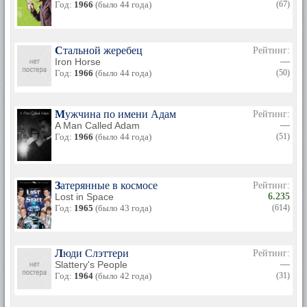
Год:
1966
(было 44 года)
(67)
Стальной жеребец
Рейтинг:
Iron Horse
—
Год:
1966
(было 44 года)
(50)
Мужчина по имени Адам
Рейтинг:
A Man Called Adam
—
Год:
1966
(было 44 года)
(51)
Затерянные в космосе
Рейтинг:
Lost in Space
6.235
Год:
1965
(было 43 года)
(614)
Люди Слэттери
Рейтинг:
Slattery's People
—
Год:
1964
(было 42 года)
(31)