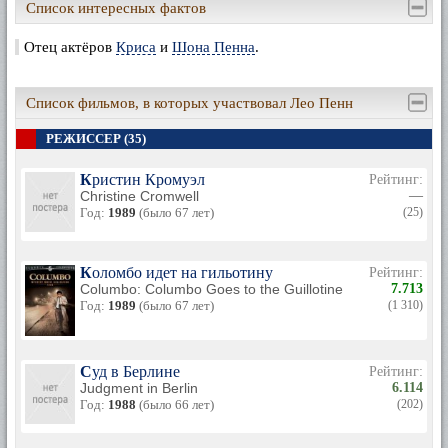
Список интересных фактов
Отец актёров
Криса
и
Шона Пенна
.
Список фильмов, в которых участвовал Лео Пенн
РЕЖИССЕР (35)
Кристин Кромуэл
Рейтинг:
Christine Cromwell
—
Год:
1989
(было 67 лет)
(25)
Коломбо идет на гильотину
Рейтинг:
Columbo: Columbo Goes to the Guillotine
7.713
Год:
1989
(было 67 лет)
(1 310)
Суд в Берлине
Рейтинг:
Judgment in Berlin
6.114
Год:
1988
(было 66 лет)
(202)