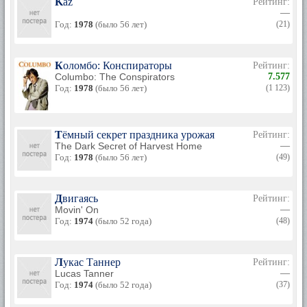
Kaz
Рейтинг:
—
Год:
1978
(было 56 лет)
(21)
Коломбо: Конспираторы
Рейтинг:
Columbo: The Conspirators
7.577
Год:
1978
(было 56 лет)
(1 123)
Тёмный секрет праздника урожая
Рейтинг:
The Dark Secret of Harvest Home
—
Год:
1978
(было 56 лет)
(49)
Двигаясь
Рейтинг:
Movin' On
—
Год:
1974
(было 52 года)
(48)
Лукас Таннер
Рейтинг:
Lucas Tanner
—
Год:
1974
(было 52 года)
(37)