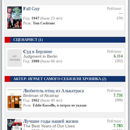
Fall Guy
Рейтинг:
—
Год:
1947
(было 25 лет)
(34)
Роль:
Tom Cochrane
СЦЕНАРИСТ (1)
Суд в Берлине
Рейтинг:
Judgment in Berlin
6.114
Год:
1988
(было 66 лет)
(202)
АКТЕР: ИГРАЕТ САМОГО СЕБЯ ИЛИ ХРОНИКА (2)
Любитель птиц из Алькатраса
Рейтинг:
Birdman of Alcatraz
7.731
Год:
1962
(было 40 лет)
(998)
Роль:
Eddie Kassellis, в титрах не указан
Лучшие годы нашей жизни
Рейтинг:
The Best Years of Our Lives
7.785