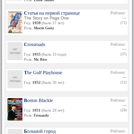
Eddie Simms
Статья на первой странице
Рейтинг:
The Story on Page One
—
Год:
1959
(было 37 лет)
(71)
Роль:
Morrie Goetz
Crossroads
Рейтинг:
—
Год:
1955
(было 33 года)
(37)
Роль:
Mr. Rico
The Gulf Playhouse
Рейтинг:
—
Год:
1952
(было 30 лет)
(12)
Boston Blackie
Рейтинг:
—
Год:
1951
(было 29 лет)
(24)
Роль:
Fernando
Большой город
Рейтинг: