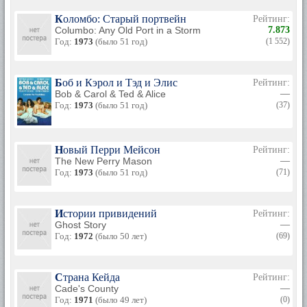
Коломбо: Старый портвейн
Рейтинг:
Columbo: Any Old Port in a Storm
7.873
Год:
1973
(было 51 год)
(1 552)
Боб и Кэрол и Тэд и Элис
Рейтинг:
Bob & Carol & Ted & Alice
—
Год:
1973
(было 51 год)
(37)
Новый Перри Мейсон
Рейтинг:
The New Perry Mason
—
Год:
1973
(было 51 год)
(71)
Истории привидений
Рейтинг:
Ghost Story
—
Год:
1972
(было 50 лет)
(69)
Страна Кейда
Рейтинг:
Cade's County
—
Год:
1971
(было 49 лет)
(0)