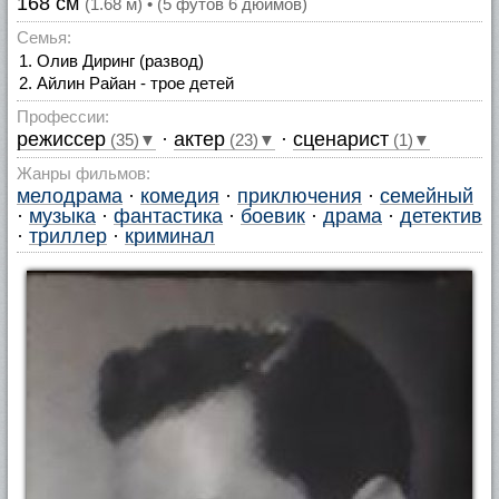
168 см
(1.68 м) • (5 футов 6 дюймов)
Семья:
Олив Диринг (развод)
Айлин Райан - трое детей
Профессии:
режиссер
·
актер
·
сценарист
(35)▼
(23)▼
(1)▼
Жанры фильмов:
мелодрама
·
комедия
·
приключения
·
семейный
·
музыка
·
фантастика
·
боевик
·
драма
·
детектив
·
триллер
·
криминал