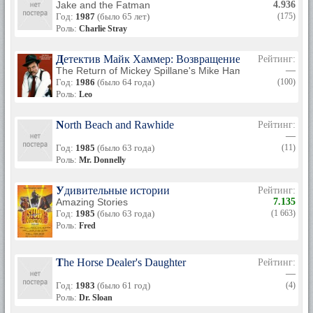
Jake and the Fatman
4.936
Год:
1987
(было 65 лет)
(175)
Роль:
Charlie Stray
Детектив Майк Хаммер: Возвращение Майка Хамме
Рейтинг:
The Return of Mickey Spillane's Mike Hammer
—
Год:
1986
(было 64 года)
(100)
Роль:
Leo
North Beach and Rawhide
Рейтинг:
—
Год:
1985
(было 63 года)
(11)
Роль:
Mr. Donnelly
Удивительные истории
Рейтинг:
Amazing Stories
7.135
Год:
1985
(было 63 года)
(1 663)
Роль:
Fred
The Horse Dealer's Daughter
Рейтинг:
—
Год:
1983
(было 61 год)
(4)
Роль:
Dr. Sloan