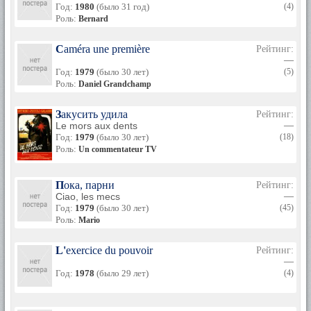
Год:
1980
(было 31 год)
(4)
Роль:
Bernard
Caméra une première
Рейтинг:
—
Год:
1979
(было 30 лет)
(5)
Роль:
Daniel Grandchamp
Закусить удила
Рейтинг:
Le mors aux dents
—
Год:
1979
(было 30 лет)
(18)
Роль:
Un commentateur TV
Пока, парни
Рейтинг:
Ciao, les mecs
—
Год:
1979
(было 30 лет)
(45)
Роль:
Mario
L'exercice du pouvoir
Рейтинг:
—
Год:
1978
(было 29 лет)
(4)