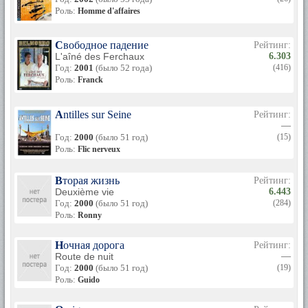
Роль:
Homme d'affaires
Свободное падение
Рейтинг:
L'aîné des Ferchaux
6.303
Год:
2001
(было 52 года)
(416)
Роль:
Franck
Antilles sur Seine
Рейтинг:
—
Год:
2000
(было 51 год)
(15)
Роль:
Flic nerveux
Вторая жизнь
Рейтинг:
Deuxième vie
6.443
Год:
2000
(было 51 год)
(284)
Роль:
Ronny
Ночная дорога
Рейтинг:
Route de nuit
—
Год:
2000
(было 51 год)
(19)
Роль:
Guido