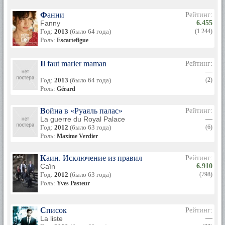
Фанни
Рейтинг:
Fanny
6.455
Год:
2013
(было 64 года)
(1 244)
Роль:
Escartefigue
Il faut marier maman
Рейтинг:
—
Год:
2013
(было 64 года)
(2)
Роль:
Gérard
Война в «Руаяль палас»
Рейтинг:
La guerre du Royal Palace
—
Год:
2012
(было 63 года)
(6)
Роль:
Maxime Verdier
Каин. Исключение из правил
Рейтинг:
Caïn
6.910
Год:
2012
(было 63 года)
(798)
Роль:
Yves Pasteur
Список
Рейтинг:
La liste
—