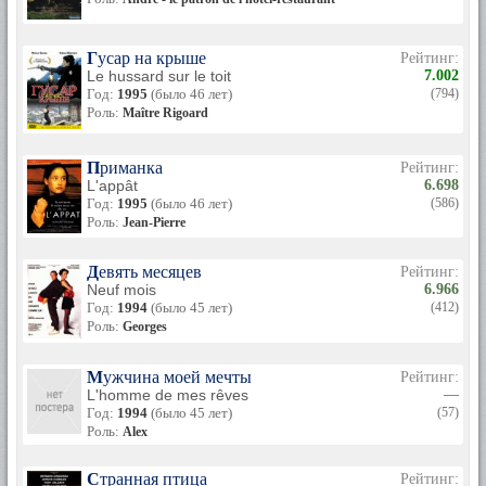
Гусар на крыше
Рейтинг:
Le hussard sur le toit
7.002
Год:
1995
(было 46 лет)
(794)
Роль:
Maître Rigoard
Приманка
Рейтинг:
L'appât
6.698
Год:
1995
(было 46 лет)
(586)
Роль:
Jean-Pierre
Девять месяцев
Рейтинг:
Neuf mois
6.966
Год:
1994
(было 45 лет)
(412)
Роль:
Georges
Мужчина моей мечты
Рейтинг:
L'homme de mes rêves
—
Год:
1994
(было 45 лет)
(57)
Роль:
Alex
Странная птица
Рейтинг: