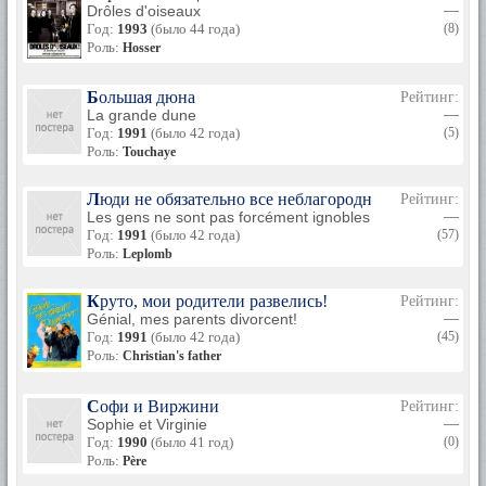
Drôles d'oiseaux
—
Год:
1993
(было 44 года)
(8)
Роль:
Hosser
Большая дюна
Рейтинг:
La grande dune
—
Год:
1991
(было 42 года)
(5)
Роль:
Touchaye
Люди не обязательно все неблагородные
Рейтинг:
Les gens ne sont pas forcément ignobles
—
Год:
1991
(было 42 года)
(57)
Роль:
Leplomb
Круто, мои родители развелись!
Рейтинг:
Génial, mes parents divorcent!
—
Год:
1991
(было 42 года)
(45)
Роль:
Christian's father
Софи и Виржини
Рейтинг:
Sophie et Virginie
—
Год:
1990
(было 41 год)
(0)
Роль:
Père