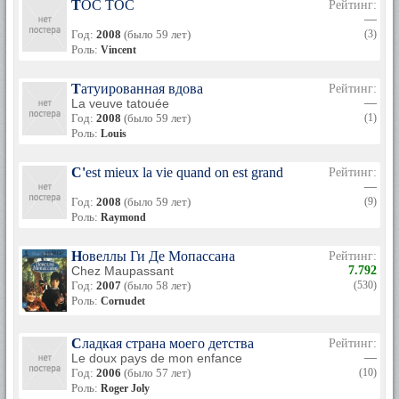
TOC TOC
Рейтинг:
—
Год:
2008
(было 59 лет)
(3)
Роль:
Vincent
Татуированная вдова
Рейтинг:
La veuve tatouée
—
Год:
2008
(было 59 лет)
(1)
Роль:
Louis
C'est mieux la vie quand on est grand
Рейтинг:
—
Год:
2008
(было 59 лет)
(9)
Роль:
Raymond
Новеллы Ги Де Мопассана
Рейтинг:
Chez Maupassant
7.792
Год:
2007
(было 58 лет)
(530)
Роль:
Cornudet
Сладкая страна моего детства
Рейтинг:
Le doux pays de mon enfance
—
Год:
2006
(было 57 лет)
(10)
Роль:
Roger Joly