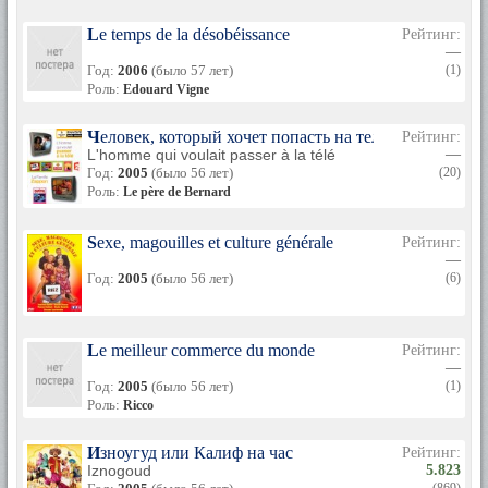
Le temps de la désobéissance
Рейтинг:
—
Год:
2006
(было 57 лет)
(1)
Роль:
Edouard Vigne
Человек, который хочет попасть на телевидение
Рейтинг:
L'homme qui voulait passer à la télé
—
Год:
2005
(было 56 лет)
(20)
Роль:
Le père de Bernard
Sexe, magouilles et culture générale
Рейтинг:
—
Год:
2005
(было 56 лет)
(6)
Le meilleur commerce du monde
Рейтинг:
—
Год:
2005
(было 56 лет)
(1)
Роль:
Ricco
Изноугуд или Калиф на час
Рейтинг:
Iznogoud
5.823