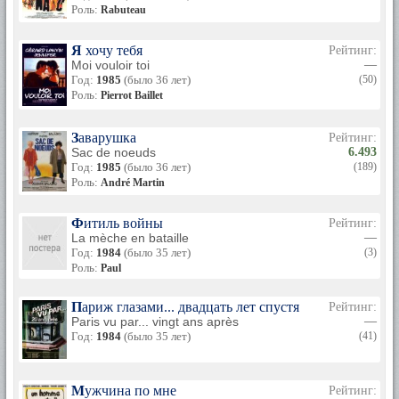
Роль:
Rabuteau
Я хочу тебя
Рейтинг:
Moi vouloir toi
—
Год:
1985
(было 36 лет)
(50)
Роль:
Pierrot Baillet
Заварушка
Рейтинг:
Sac de noeuds
6.493
Год:
1985
(было 36 лет)
(189)
Роль:
André Martin
Фитиль войны
Рейтинг:
La mèche en bataille
—
Год:
1984
(было 35 лет)
(3)
Роль:
Paul
Париж глазами... двадцать лет спустя
Рейтинг:
Paris vu par... vingt ans après
—
Год:
1984
(было 35 лет)
(41)
Мужчина по мне
Рейтинг: