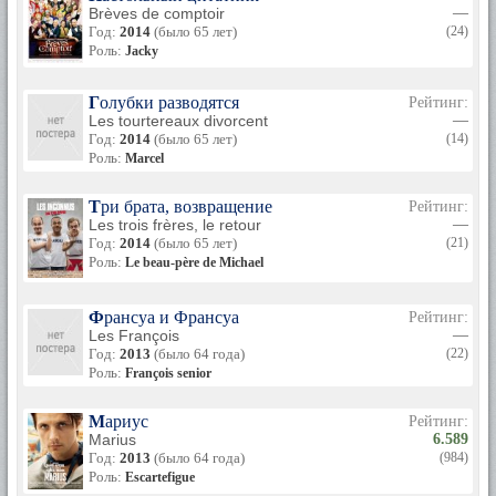
Brèves de comptoir
—
Год:
2014
(было 65 лет)
(24)
Роль:
Jacky
Голубки разводятся
Рейтинг:
Les tourtereaux divorcent
—
Год:
2014
(было 65 лет)
(14)
Роль:
Marcel
Три брата, возвращение
Рейтинг:
Les trois frères, le retour
—
Год:
2014
(было 65 лет)
(21)
Роль:
Le beau-père de Michael
Франсуа и Франсуа
Рейтинг:
Les François
—
Год:
2013
(было 64 года)
(22)
Роль:
François senior
Мариус
Рейтинг:
Marius
6.589
Год:
2013
(было 64 года)
(984)
Роль:
Escartefigue