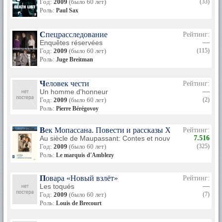
Год:
2009
(было 60 лет)
(33)
Роль:
Paul Sax
Спецрасследование
Рейтинг:
Enquêtes réservées
—
Год:
2009
(было 60 лет)
(115)
Роль:
Juge Breitman
Человек чести
Рейтинг:
Un homme d'honneur
—
Год:
2009
(было 60 лет)
(2)
Роль:
Pierre Bérégovoy
Век Мопассана. Повести и рассказы XIX столетия
Рейтинг:
Au siècle de Maupassant: Contes et nouvelles du XIXème 
7.516
Год:
2009
(было 60 лет)
(325)
Роль:
Le marquis d'Amblezy
Повара «Новый взлёт»
Рейтинг:
Les toqués
—
Год:
2009
(было 60 лет)
(7)
Роль:
Louis de Brecourt