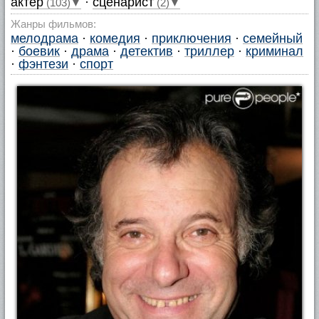
актер
·
сценарист
(103)▼
(2)▼
Жанры фильмов:
мелодрама
·
комедия
·
приключения
·
семейный
·
боевик
·
драма
·
детектив
·
триллер
·
криминал
·
фэнтези
·
спорт