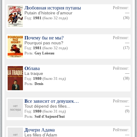
Любовная история путаны
Рейтинг:
Putain d'histoire d'amour
—
Год:
1981
(было 32 года)
(36)
Почему бы не мы?
Рейтинг:
Pourquoi pas nous?
—
Год:
1981
(было 32 года)
(17)
Роль:
Guy Loiseau
Облава
Рейтинг:
La traque
—
Год:
1980
(было 31 год)
(38)
Роль:
Denis
Все зависит от девушек…
Рейтинг:
Tout dépend des filles...
—
Год:
1980
(было 31 год)
(9)
Роль:
Soif d'Aujourd'hui
Дочери Адама
Рейтинг:
Les filles d'Adam
—