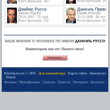
Всего фильмов: 149
Всего фильмов: 160
Джеймс Руссо
Даниэль Прево
James Russo
Daniel Prévost
23.04.1953 · 73 года
20.10.1939 · 86 лет
Всего фильмов: 132
Всего фильмов: 92
ВАШЕ МНЕНИЕ О ЧЕЛОВЕКЕ ПО ИМЕНИ
ДАНИЭЛЬ РУССО
Комментариев еще нет. Пишите смело!
KinoSpace.ru © 2015
|
Для компьютера
|
Карта сайта
|
Контакты
|
Поиск
Фильмы
|
Мультфильмы
|
Сериалы
|
Новости
|
Интервью
|
Киноблог