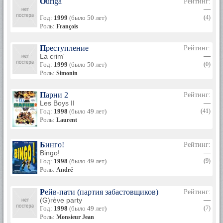
Ouriga
Рейтинг:
—
Год:
1999
(было 50 лет)
(4)
Роль:
François
Преступление
Рейтинг:
La crim'
—
Год:
1999
(было 50 лет)
(0)
Роль:
Simonin
Парни 2
Рейтинг:
Les Boys II
—
Год:
1998
(было 49 лет)
(41)
Роль:
Laurent
Бинго!
Рейтинг:
Bingo!
—
Год:
1998
(было 49 лет)
(9)
Роль:
André
Рейв-пати (партия забастовщиков)
Рейтинг:
(G)rève party
—
Год:
1998
(было 49 лет)
(7)
Роль:
Monsieur Jean