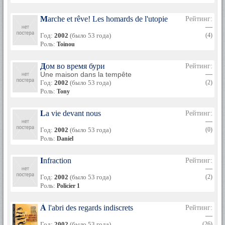
Marche et rêve! Les homards de l'utopie
Рейтинг:
—
Год:
2002
(было 53 года)
(4)
Роль:
Toinou
Дом во время бури
Рейтинг:
Une maison dans la tempête
—
Год:
2002
(было 53 года)
(2)
Роль:
Tony
La vie devant nous
Рейтинг:
—
Год:
2002
(было 53 года)
(0)
Роль:
Daniel
Infraction
Рейтинг:
—
Год:
2002
(было 53 года)
(2)
Роль:
Policier 1
À l'abri des regards indiscrets
Рейтинг:
—
Год:
2002
(было 53 года)
(26)