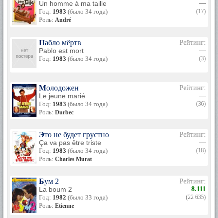
Un homme à ma taille
—
Год:
1983
(было 34 года)
(17)
Роль:
André
Пабло мёртв
Рейтинг:
Pablo est mort
—
Год:
1983
(было 34 года)
(3)
Молодожен
Рейтинг:
Le jeune marié
—
Год:
1983
(было 34 года)
(36)
Роль:
Durbec
Это не будет грустно
Рейтинг:
Ça va pas être triste
—
Год:
1983
(было 34 года)
(18)
Роль:
Charles Murat
Бум 2
Рейтинг:
La boum 2
8.111
Год:
1982
(было 33 года)
(22 635)
Роль:
Etienne