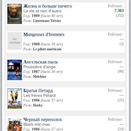
Жизнь и больше ничего
Рейтинг:
La vie et rien d'autre
7.303
Год:
1989
(было 40 лет)
(352)
Роль:
Lieutenant Trévise
Mangeuses d'hommes
Рейтинг:
—
Год:
1988
(было 39 лет)
(3)
Роль:
Le pilote américain
Ангельская пыль
Рейтинг:
Poussière d'ange
—
Год:
1987
(было 38 лет)
(80)
Роль:
Melchior
Братья Петард
Рейтинг:
Les frères Pétard
—
Год:
1986
(было 37 лет)
(22)
Роль:
Harky
Черный переполох
Рейтинг:
Black mic-mac
—
Год:
1986
(было 37 лет)
(14)