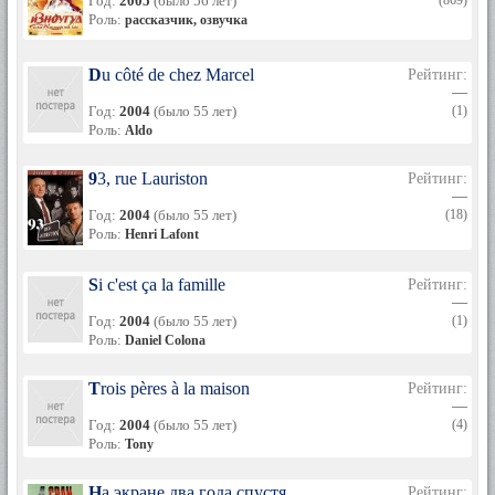
Год:
2005
(было 56 лет)
(869)
Роль:
рассказчик, озвучка
Du côté de chez Marcel
Рейтинг:
—
Год:
2004
(было 55 лет)
(1)
Роль:
Aldo
93, rue Lauriston
Рейтинг:
—
Год:
2004
(было 55 лет)
(18)
Роль:
Henri Lafont
Si c'est ça la famille
Рейтинг:
—
Год:
2004
(было 55 лет)
(1)
Роль:
Daniel Colona
Trois pères à la maison
Рейтинг:
—
Год:
2004
(было 55 лет)
(4)
Роль:
Tony
На экране два года спустя
Рейтинг: