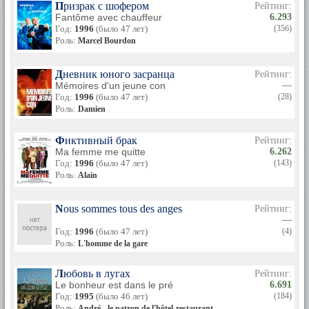
Призрак с шофером
Рейтинг:
Fantôme avec chauffeur
6.293
Год:
1996
(было 47 лет)
(356)
Роль:
Marcel Bourdon
Дневник юного засранца
Рейтинг:
Mémoires d'un jeune con
—
Год:
1996
(было 47 лет)
(28)
Роль:
Damien
Фиктивный брак
Рейтинг:
Ma femme me quitte
6.262
Год:
1996
(было 47 лет)
(143)
Роль:
Alain
Nous sommes tous des anges
Рейтинг:
—
Год:
1996
(было 47 лет)
(4)
Роль:
L'homme de la gare
Любовь в лугах
Рейтинг:
Le bonheur est dans le pré
6.691
Год:
1995
(было 46 лет)
(184)
Роль:
André - le patron de l'hôtel-restaurant