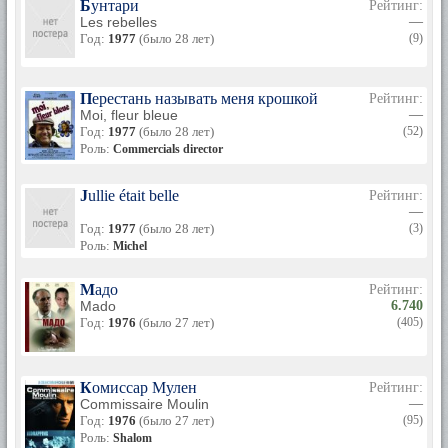
Бунтари
Рейтинг:
Les rebelles
—
Год:
1977
(было 28 лет)
(9)
Перестань называть меня крошкой
Рейтинг:
Moi, fleur bleue
—
Год:
1977
(было 28 лет)
(52)
Роль:
Commercials director
Jullie était belle
Рейтинг:
—
Год:
1977
(было 28 лет)
(3)
Роль:
Michel
Мадо
Рейтинг:
Mado
6.740
Год:
1976
(было 27 лет)
(405)
Комиссар Мулен
Рейтинг:
Commissaire Moulin
—
Год:
1976
(было 27 лет)
(95)
Роль:
Shalom