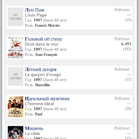
Луи Паж
Рейтинг:
Louis Page
—
Год:
1997
(было 48 лет)
(35)
Роль:
Francis Mercier
Головой об стену
Рейтинг:
Droit dans le mur
6.493
Год:
1997
(было 48 лет)
(185)
Роль:
Jean-François
Летний шторм
Рейтинг:
Le garçon d'orage
—
Год:
1997
(было 48 лет)
(11)
Роль:
Marcellin
Идеальный мужчина
Рейтинг:
L'homme idéal
—
Год:
1997
(было 48 лет)
(29)
Роль:
Paul
Мишень
Рейтинг:
La cible
—
Год:
1997
(было 48 лет)
(15)