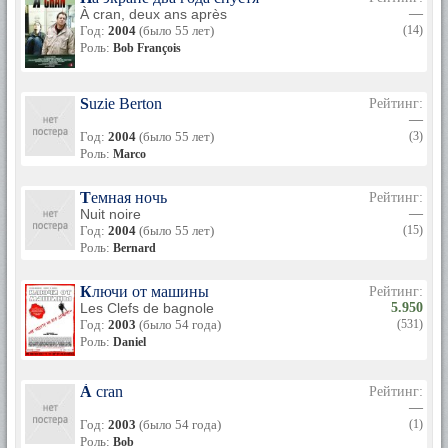
À cran, deux ans après
—
Год:
2004
(было 55 лет)
(14)
Роль:
Bob François
Suzie Berton
Рейтинг:
—
Год:
2004
(было 55 лет)
(3)
Роль:
Marco
Темная ночь
Рейтинг:
Nuit noire
—
Год:
2004
(было 55 лет)
(15)
Роль:
Bernard
Ключи от машины
Рейтинг:
Les Clefs de bagnole
5.950
Год:
2003
(было 54 года)
(531)
Роль:
Daniel
À cran
Рейтинг:
—
Год:
2003
(было 54 года)
(1)
Роль:
Bob