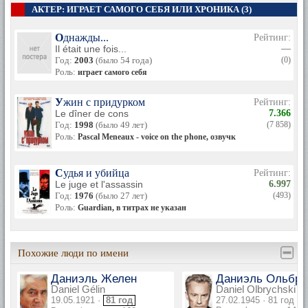
АКТЕР: ИГРАЕТ САМОГО СЕБЯ ИЛИ ХРОНИКА (3)
Однажды...
Рейтинг:
Il était une fois...
—
Год:
2003
(было 54 года)
(0)
Роль:
играет самого себя
Ужин с придурком
Рейтинг:
Le dîner de cons
7.366
Год:
1998
(было 49 лет)
(7 858)
Роль:
Pascal Meneaux - voice on the phone, озвучка, в титрах не указ
Судья и убийца
Рейтинг:
Le juge et l'assassin
6.997
Год:
1976
(было 27 лет)
(493)
Роль:
Guardian, в титрах не указан
Похожие люди по имени
Даниэль Желен
Даниэль Ольбры
Daniel Gélin
Daniel Olbrychski
19.05.1921 ·
81 год
27.02.1945 · 81 год