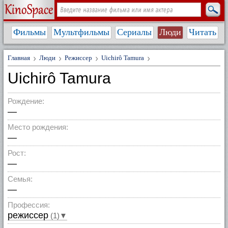
Фильмы
Мультфильмы
Сериалы
Люди
Читать
Главная
Люди
Режиссер
Uichirô Tamura
Uichirô Tamura
Рождение:
—
Место рождения:
—
Рост:
—
Семья:
—
Профессия:
режиссер
(1)▼