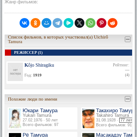
Жанр фильмов:
Список фильмов, в которых участвовал(а) Uichirô
Tamura
РЕЖИССЕР (1)
Kôjo Shiragiku
Рейтинг:
—
Год:
1919
(4)
Похожие люди по имени
Юкари Тамура
Такахиро Тамура
Yukari Tamura
Takahiro Tamura
27.02.1976 · 50 лет
31.08.1928 ·
77 лет
Всего фильмов: 97
Всего фильмов: 91
Рё Тамура
Масакадзу Таму