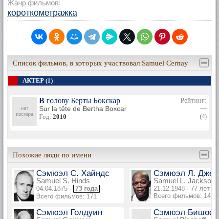
Жанр фильмов:
короткометражка
Список фильмов, в которых участвовал Samuel Cernay
АКТЕР (1)
В голову Берты Бокскар
Рейтинг:
Sur la tête de Bertha Boxcar
—
Год:
2010
(4)
Похожие люди по имени
Сэмюэл С. Хайндс
Сэмюэл Л. Джек
Samuel S. Hinds
Samuel L. Jackson
04.04.1875 ·
73 года
21.12.1948 · 77 лет
Всего фильмов: 147
Всего фильмов: 171
Сэмюэл Голдуин
Сэмюэл Бишоф