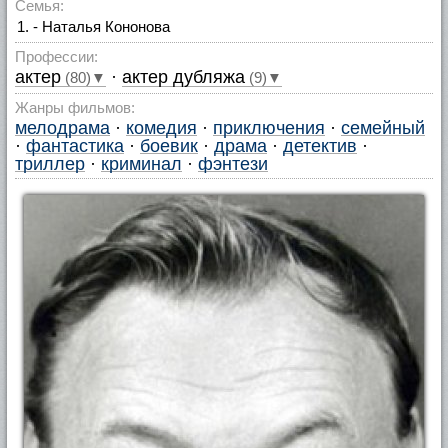
Семья:
- Наталья Кононова
Профессии:
актер
·
актер дубляжа
(80)▼
(9)▼
Жанры фильмов:
мелодрама
·
комедия
·
приключения
·
семейный
·
фантастика
·
боевик
·
драма
·
детектив
·
триллер
·
криминал
·
фэнтези