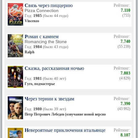
Связь через пиццерию
Рейтинг:
Pizza Connection
7.110
Год:
1985
(было 44 года)
(755)
Vincenzo
Роман с камнем
Рейтинг:
Romancing the Stone
7.740
Год:
1984
(было 43 года)
(55 239)
Ralph
Сказка, рассказанная ночью
Рейтинг:
7.803
Год:
1981
(было 40 лет)
(4 829)
Гуго, подмастерье
Через тернии к звездам
Рейтинг:
7.390
Год:
1980
(было 39 лет)
(43 992)
Петр Петрович Лебедев (озвучание новой версии)
Невероятные приключения итальянцев в России
Рейтинг:
8.107