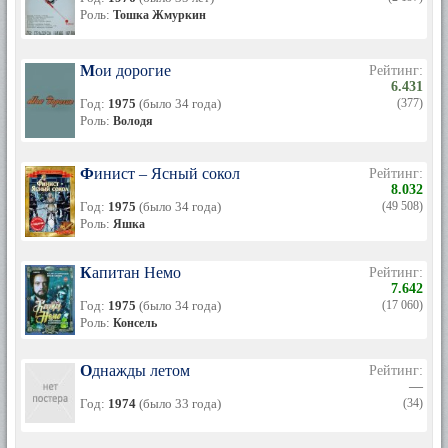
Роль:
Тошка Жмуркин
Мои дорогие
Рейтинг:
6.431
Год:
1975
(было 34 года)
(377)
Роль:
Володя
Финист – Ясный сокол
Рейтинг:
8.032
Год:
1975
(было 34 года)
(49 508)
Роль:
Яшка
Капитан Немо
Рейтинг:
7.642
Год:
1975
(было 34 года)
(17 060)
Роль:
Консель
Однажды летом
Рейтинг:
—
Год:
1974
(было 33 года)
(34)