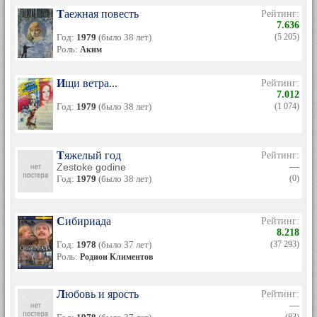
Таежная повесть
Рейтинг:
7.636
Год:
1979
(было 38 лет)
(5 205)
Роль:
Аким
Ищи ветра...
Рейтинг:
7.012
Год:
1979
(было 38 лет)
(1 074)
Тяжелый год
Рейтинг:
Zestoke godine
—
Год:
1979
(было 38 лет)
(0)
Сибириада
Рейтинг:
8.218
Год:
1978
(было 37 лет)
(37 293)
Роль:
Родион Климентов
Любовь и ярость
Рейтинг:
—