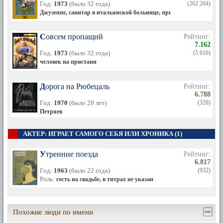
Год:
1973
(было 32 года)
(262 204)
Джузеппе, санитар в итальянской больнице, приятель, коллега и
Совсем пропащий
Рейтинг:
7.162
Год:
1973
(было 32 года)
(5 616)
человек на пристани
Дорога на Рюбецаль
Рейтинг:
6.788
Год:
1970
(было 29 лет)
(328)
Петряев
АКТЕР: ИГРАЕТ САМОГО СЕБЯ ИЛИ ХРОНИКА (1)
Утренние поезда
Рейтинг:
6.817
Год:
1963
(было 22 года)
(932)
Роль:
гость на свадьбе, в титрах не указан
Похожие люди по имени