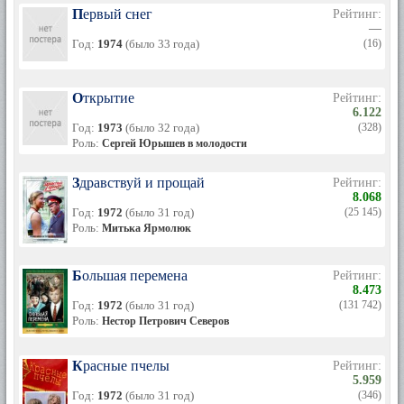
Первый снег
Рейтинг:
—
Год:
1974
(было 33 года)
(16)
Открытие
Рейтинг:
6.122
Год:
1973
(было 32 года)
(328)
Роль:
Сергей Юрышев в молодости
Здравствуй и прощай
Рейтинг:
8.068
Год:
1972
(было 31 год)
(25 145)
Роль:
Митька Ярмолюк
Большая перемена
Рейтинг:
8.473
Год:
1972
(было 31 год)
(131 742)
Роль:
Нестор Петрович Северов
Красные пчелы
Рейтинг:
5.959
Год:
1972
(было 31 год)
(346)