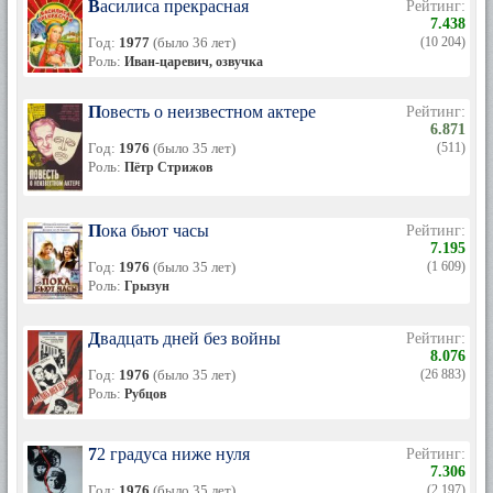
Василиса прекрасная
Рейтинг:
7.438
Год:
1977
(было 36 лет)
(10 204)
Роль:
Иван-царевич, озвучка
Повесть о неизвестном актере
Рейтинг:
6.871
Год:
1976
(было 35 лет)
(511)
Роль:
Пётр Стрижов
Пока бьют часы
Рейтинг:
7.195
Год:
1976
(было 35 лет)
(1 609)
Роль:
Грызун
Двадцать дней без войны
Рейтинг:
8.076
Год:
1976
(было 35 лет)
(26 883)
Роль:
Рубцов
72 градуса ниже нуля
Рейтинг:
7.306
Год:
1976
(было 35 лет)
(2 197)