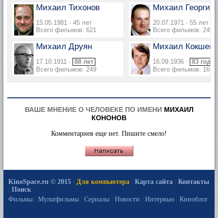
Михаил Тихонов
Михаил Георгиу
15.05.1981 · 45 лет
20.07.1971 · 55 лет
Всего фильмов: 621
Всего фильмов: 249
Михаил Друян
Михаил Кокшено
17.10.1911 ·
88 лет
16.09.1936 ·
83 года
Всего фильмов: 249
Всего фильмов: 165
ВАШЕ МНЕНИЕ О ЧЕЛОВЕКЕ ПО ИМЕНИ
МИХАИЛ
КОНОНОВ
Комментариев еще нет. Пишите смело!
KinoSpace.ru © 2015
|
Для компьютера
|
Карта сайта
|
Контакты
|
Поиск
Фильмы
|
Мультфильмы
|
Сериалы
|
Новости
|
Интервью
|
Киноблог