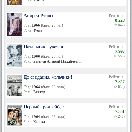
Роль:
Алёша
Андрей Рублев
Рейтинг:
8.229
Год:
1966
(было 25 лет)
(86 047)
Роль:
Фома
Начальник Чукотки
Рейтинг:
7.993
Год:
1966
(было 25 лет)
(18 557)
Роль:
Бычков Алексей Михайлович
До свидания, мальчики!
Рейтинг:
7.847
Год:
1964
(было 23 года)
(8 635)
Роль:
Виктор
Первый троллейбус
Рейтинг:
7.361
Год:
1964
(было 23 года)
(7 246)
Роль:
Колька