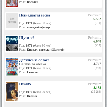
Роль:
Василий
Пятнадцатая весна
Рейтинг:
6.592
Год:
1971
(было 30 лет)
(914)
Роль:
немецкий офицер
Шутите?
Рейтинг:
6.048
Год:
1971
(было 30 лет)
(214)
Роль:
Кирилл, новелла «Шутите?»
Держись за облака
Рейтинг:
Derzhis za oblaka
4.747
Год:
1971
(было 30 лет)
(443)
Роль:
Соколов
Начало
Рейтинг:
8.168
Год:
1970
(было 29 лет)
(35 288)
Роль:
Павлик