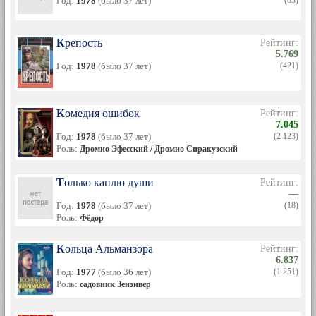
Год:
1978
(было 37 лет)
(83)
Крепость
Рейтинг:
5.769
Год:
1978
(было 37 лет)
(421)
Комедия ошибок
Рейтинг:
7.045
Год:
1978
(было 37 лет)
(2 123)
Роль:
Дромио Эфесский / Дромио Сиракузский
Только каплю души
Рейтинг:
—
Год:
1978
(было 37 лет)
(18)
Роль:
Фёдор
Кольца Альманзора
Рейтинг:
6.837
Год:
1977
(было 36 лет)
(1 251)
Роль:
садовник Зензивер