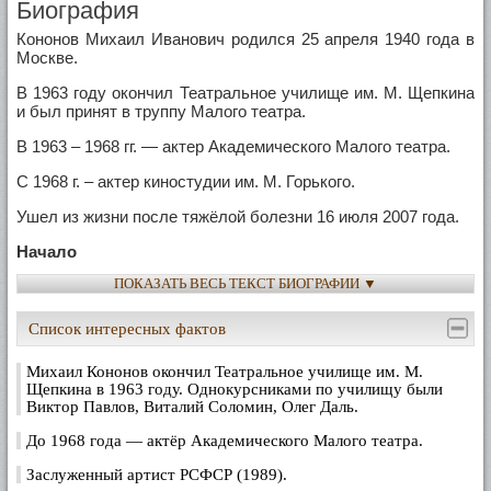
Биография
Кононов Михаил Иванович родился 25 апреля 1940 года в
Москве.
В 1963 году окончил Театральное училище им. М. Щепкина
и был принят в труппу Малого театра.
В 1963 – 1968 гг. — актер Академического Малого театра.
С 1968 г. – актер киностудии им. М. Горького.
Ушел из жизни после тяжёлой болезни 16 июля 2007 года.
Начало
ПОКАЗАТЬ ВЕСЬ ТЕКСТ БИОГРАФИИ ▼
Выступать на сцене Михаил Кононов начал еще в школе.
Вместе с Андреем Смирновым, ставшим впоследствии
известным кинорежиссером, они готовили целые
Список интересных фактов
эстрадные программы. Успех в школьной
самодеятельности и подтолкнул Кононова к поступлению в
Михаил Кононов окончил Театральное училище им. М.
театральное училище.
Щепкина в 1963 году. Однокурсниками по училищу были
Виктор Павлов, Виталий Соломин, Олег Даль.
Окончил Высшее театральное училище (институт) им. М. С.
Щепкина в 1963 году. Вместе с ним на одном курсе в
До 1968 года — актёр Академического Малого театра.
училище учились Виктор Павлов, Виталий Соломин, Олег
Даль.
Заслуженный артист РСФСР (1989).