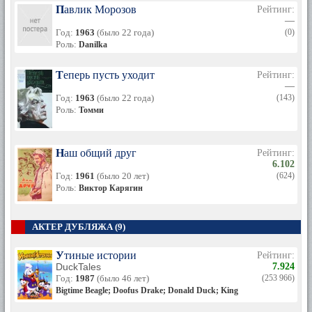
Павлик Морозов
Рейтинг:
—
Год:
1963
(было 22 года)
(0)
Роль:
Danilka
Теперь пусть уходит
Рейтинг:
—
Год:
1963
(было 22 года)
(143)
Роль:
Томми
Наш общий друг
Рейтинг:
6.102
Год:
1961
(было 20 лет)
(624)
Роль:
Виктор Карягин
АКТЕР ДУБЛЯЖА (9)
Утиные истории
Рейтинг:
DuckTales
7.924
Год:
1987
(было 46 лет)
(253 966)
Bigtime Beagle; Doofus Drake; Donald Duck; King Arty