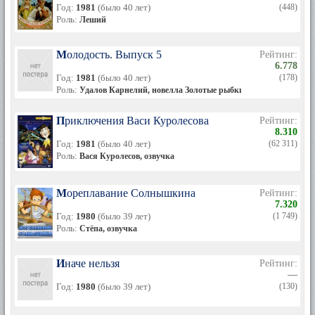
жизни было плохое — он перенес инфаркт, тромбофлебит и
Год:
1981
(было 40 лет)
(448)
был инвалидом II группы. За две недели до смерти Кононов
Роль:
Леший
с пневмонией лёг в больницу. Однако в больнице его
состояние лишь ухудшалось: у Михаила Ивановича просто
не было денег, чтобы приобрести необходимые
Молодость. Выпуск 5
Рейтинг:
медикаменты. На фоне пневмонии у него развились
6.778
сердечная недостаточность и тромбоэмболия. Вечером 15
Год:
1981
(было 40 лет)
(178)
июля его перевели в отделение кардиореанимации, но
Роль:
Удалов Карнелий, новелла Золотые рыбки
спасти жизнь артисту не удалось. Сердце Михаила
Кононова остановилось 16 июля в 10 часов 10 минут.
Приключения Васи Куролесова
Рейтинг:
Причиной смерти стала тромбоэмболия — тромб в
8.310
сосудах.
Год:
1981
(было 40 лет)
(62 311)
Роль:
Вася Куролесов, озвучка
Похоронен в Москве, в колумбарии Ваганьковского
кладбища.
Мореплавание Солнышкина
Рейтинг:
7.320
Год:
1980
(было 39 лет)
(1 749)
Роль:
Стёпа, озвучка
Иначе нельзя
Рейтинг:
—
Год:
1980
(было 39 лет)
(130)