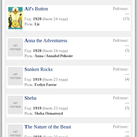
Alf's Button
Рейтинг:
—
Год:
1920
(было 24 года)
(15)
Роль:
Liz
Anna the Adventuress
Рейтинг:
—
Год:
1920
(было 24 года)
(5)
Роль:
Anna / Annabel Pelissier
Sunken Rocks
Рейтинг:
—
Год:
1919
(было 23 года)
(4)
Роль:
Evelyn Farrar
Sheba
Рейтинг:
—
Год:
1919
(было 23 года)
(5)
Роль:
Sheba Ormatroyd
The Nature of the Beast
Рейтинг:
—
Год:
1919
(было 23 года)
(4)