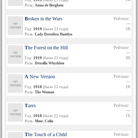
Роль:
Anna de Berghem
Broken in the Wars
Рейтинг:
—
Год:
1919
(было 23 года)
(4)
Роль:
Lady Dorothea Hamlyn
The Forest on the Hill
Рейтинг:
—
Год:
1919
(было 23 года)
(6)
Роль:
Drusilla Whyddon
A New Version
Рейтинг:
—
Год:
1918
(было 22 года)
(4)
Роль:
The Woman
Tares
Рейтинг:
—
Год:
1918
(было 22 года)
(3)
Роль:
Mme. Colin
The Touch of a Child
Рейтинг: