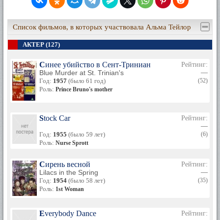
Список фильмов, в которых участвовала Альма Тейлор
АКТЕР (127)
Синее убийство в Сент-Триниан
Рейтинг:
Blue Murder at St. Trinian's
—
Год:
1957
(было 61 год)
(52)
Роль:
Prince Bruno's mother
Stock Car
Рейтинг:
—
Год:
1955
(было 59 лет)
(6)
Роль:
Nurse Sprott
Сирень весной
Рейтинг:
Lilacs in the Spring
—
Год:
1954
(было 58 лет)
(35)
Роль:
1st Woman
Everybody Dance
Рейтинг: