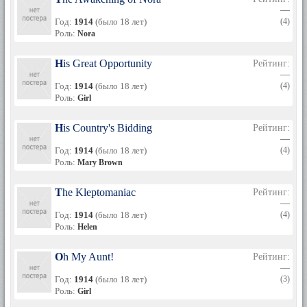
—
Год:
1914
(было 18 лет)
(4)
Роль:
Nora
His Great Opportunity
Рейтинг:
—
Год:
1914
(было 18 лет)
(4)
Роль:
Girl
His Country's Bidding
Рейтинг:
—
Год:
1914
(было 18 лет)
(4)
Роль:
Mary Brown
The Kleptomaniac
Рейтинг:
—
Год:
1914
(было 18 лет)
(4)
Роль:
Helen
Oh My Aunt!
Рейтинг:
—
Год:
1914
(было 18 лет)
(3)
Роль:
Girl