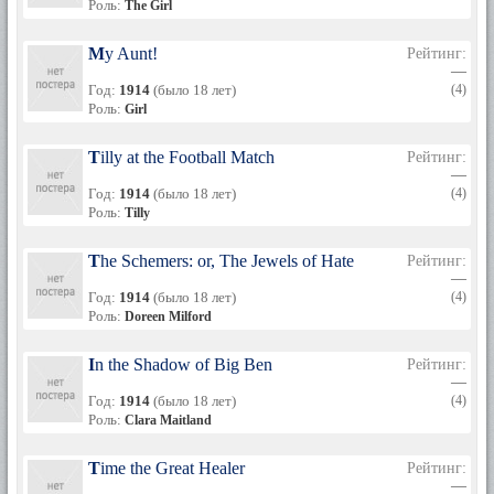
Роль:
The Girl
My Aunt!
Рейтинг:
—
Год:
1914
(было 18 лет)
(4)
Роль:
Girl
Tilly at the Football Match
Рейтинг:
—
Год:
1914
(было 18 лет)
(4)
Роль:
Tilly
The Schemers: or, The Jewels of Hate
Рейтинг:
—
Год:
1914
(было 18 лет)
(4)
Роль:
Doreen Milford
In the Shadow of Big Ben
Рейтинг:
—
Год:
1914
(было 18 лет)
(4)
Роль:
Clara Maitland
Time the Great Healer
Рейтинг:
—