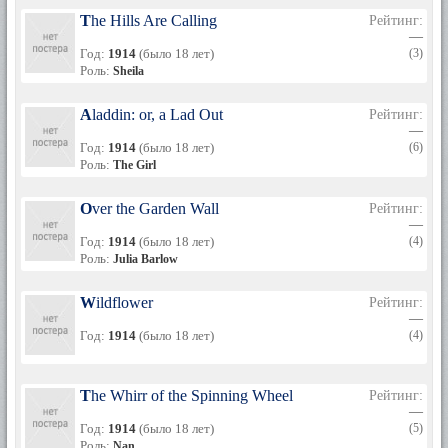
The Hills Are Calling
Рейтинг:
—
Год:
1914
(было 18 лет)
(3)
Роль:
Sheila
Aladdin: or, a Lad Out
Рейтинг:
—
Год:
1914
(было 18 лет)
(6)
Роль:
The Girl
Over the Garden Wall
Рейтинг:
—
Год:
1914
(было 18 лет)
(4)
Роль:
Julia Barlow
Wildflower
Рейтинг:
—
Год:
1914
(было 18 лет)
(4)
The Whirr of the Spinning Wheel
Рейтинг:
—
Год:
1914
(было 18 лет)
(5)
Роль:
Nan