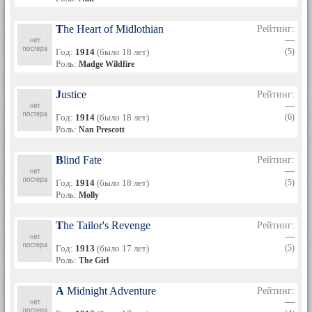
The Heart of Midlothian
Рейтинг:
—
Год:
1914
(было 18 лет)
(5)
Роль:
Madge Wildfire
Justice
Рейтинг:
—
Год:
1914
(было 18 лет)
(6)
Роль:
Nan Prescott
Blind Fate
Рейтинг:
—
Год:
1914
(было 18 лет)
(5)
Роль:
Molly
The Tailor's Revenge
Рейтинг:
—
Год:
1913
(было 17 лет)
(5)
Роль:
The Girl
A Midnight Adventure
Рейтинг:
—