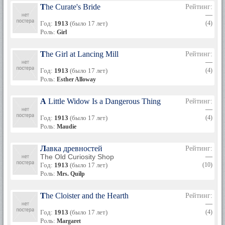
The Curate's Bride
Рейтинг:
—
Год:
1913
(было 17 лет)
(4)
Роль:
Girl
The Girl at Lancing Mill
Рейтинг:
—
Год:
1913
(было 17 лет)
(4)
Роль:
Esther Alloway
A Little Widow Is a Dangerous Thing
Рейтинг:
—
Год:
1913
(было 17 лет)
(4)
Роль:
Maudie
Лавка древностей
Рейтинг:
The Old Curiosity Shop
—
Год:
1913
(было 17 лет)
(10)
Роль:
Mrs. Quilp
The Cloister and the Hearth
Рейтинг:
—
Год:
1913
(было 17 лет)
(4)
Роль:
Margaret