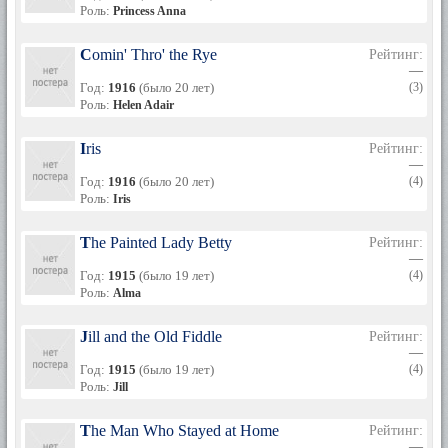
Роль:
Princess Anna
Comin' Thro' the Rye
Рейтинг:
—
Год:
1916
(было 20 лет)
(3)
Роль:
Helen Adair
Iris
Рейтинг:
—
Год:
1916
(было 20 лет)
(4)
Роль:
Iris
The Painted Lady Betty
Рейтинг:
—
Год:
1915
(было 19 лет)
(4)
Роль:
Alma
Jill and the Old Fiddle
Рейтинг:
—
Год:
1915
(было 19 лет)
(4)
Роль:
Jill
The Man Who Stayed at Home
Рейтинг:
—