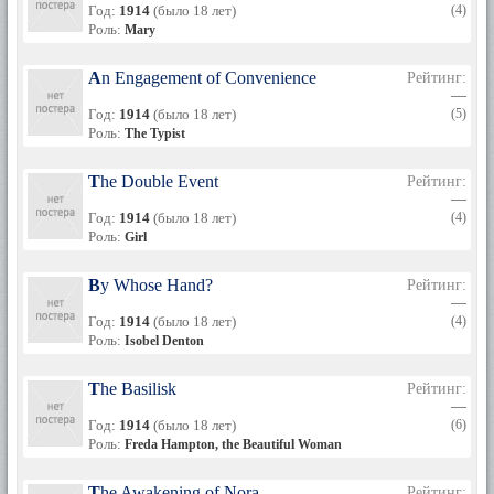
Год:
1914
(было 18 лет)
(4)
Роль:
Mary
An Engagement of Convenience
Рейтинг:
—
Год:
1914
(было 18 лет)
(5)
Роль:
The Typist
The Double Event
Рейтинг:
—
Год:
1914
(было 18 лет)
(4)
Роль:
Girl
By Whose Hand?
Рейтинг:
—
Год:
1914
(было 18 лет)
(4)
Роль:
Isobel Denton
The Basilisk
Рейтинг:
—
Год:
1914
(было 18 лет)
(6)
Роль:
Freda Hampton, the Beautiful Woman
The Awakening of Nora
Рейтинг: