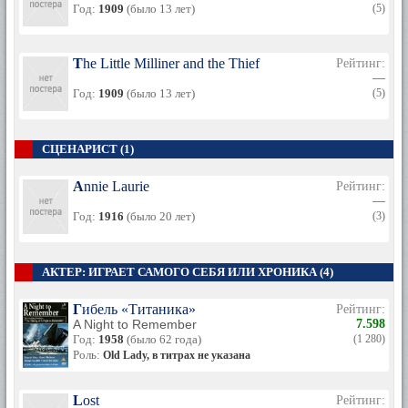
Год:
1909
(было 13 лет)
(5)
The Little Milliner and the Thief
Рейтинг:
—
Год:
1909
(было 13 лет)
(5)
СЦЕНАРИСТ (1)
Annie Laurie
Рейтинг:
—
Год:
1916
(было 20 лет)
(3)
АКТЕР: ИГРАЕТ САМОГО СЕБЯ ИЛИ ХРОНИКА (4)
Гибель «Титаника»
Рейтинг:
A Night to Remember
7.598
Год:
1958
(было 62 года)
(1 280)
Роль:
Old Lady, в титрах не указана
Lost
Рейтинг: