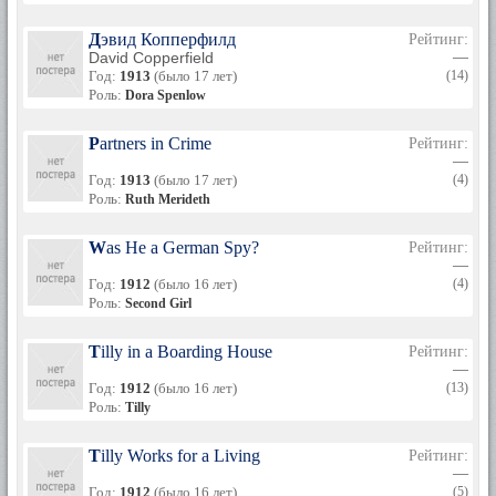
Дэвид Копперфилд
Рейтинг:
David Copperfield
—
Год:
1913
(было 17 лет)
(14)
Роль:
Dora Spenlow
Partners in Crime
Рейтинг:
—
Год:
1913
(было 17 лет)
(4)
Роль:
Ruth Merideth
Was He a German Spy?
Рейтинг:
—
Год:
1912
(было 16 лет)
(4)
Роль:
Second Girl
Tilly in a Boarding House
Рейтинг:
—
Год:
1912
(было 16 лет)
(13)
Роль:
Tilly
Tilly Works for a Living
Рейтинг:
—
Год:
1912
(было 16 лет)
(5)