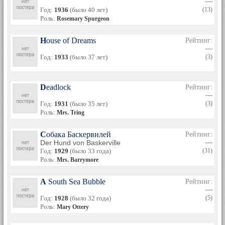
—
Год:
1936
(было 40 лет)
(13)
Роль:
Rosemary Spurgeon
House of Dreams
Рейтинг:
—
Год:
1933
(было 37 лет)
(3)
Deadlock
Рейтинг:
—
Год:
1931
(было 35 лет)
(3)
Роль:
Mrs. Tring
Собака Баскервилей
Рейтинг:
Der Hund von Baskerville
—
Год:
1929
(было 33 года)
(31)
Роль:
Mrs. Barrymore
A South Sea Bubble
Рейтинг:
—
Год:
1928
(было 32 года)
(5)
Роль:
Mary Ottery