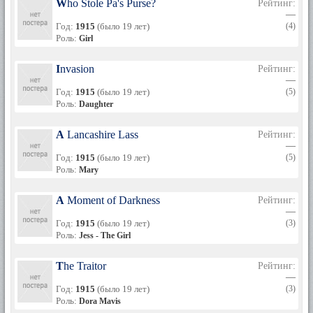
Who Stole Pa's Purse?
Рейтинг:
—
Год:
1915
(было 19 лет)
(4)
Роль:
Girl
Invasion
Рейтинг:
—
Год:
1915
(было 19 лет)
(5)
Роль:
Daughter
A Lancashire Lass
Рейтинг:
—
Год:
1915
(было 19 лет)
(5)
Роль:
Mary
A Moment of Darkness
Рейтинг:
—
Год:
1915
(было 19 лет)
(3)
Роль:
Jess - The Girl
The Traitor
Рейтинг:
—
Год:
1915
(было 19 лет)
(3)
Роль:
Dora Mavis