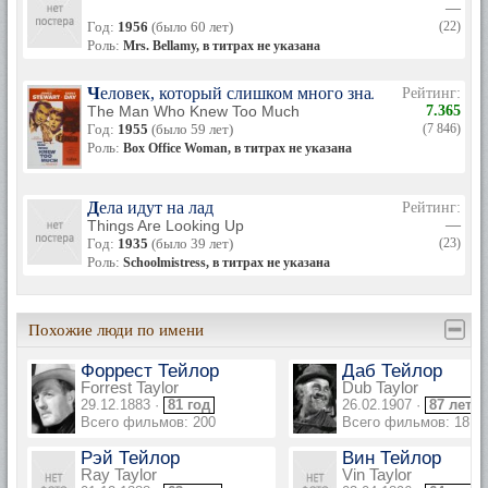
—
Год:
1956
(было 60 лет)
(22)
Роль:
Mrs. Bellamy, в титрах не указана
Человек, который слишком много знал
Рейтинг:
The Man Who Knew Too Much
7.365
Год:
1955
(было 59 лет)
(7 846)
Роль:
Box Office Woman, в титрах не указана
Дела идут на лад
Рейтинг:
Things Are Looking Up
—
Год:
1935
(было 39 лет)
(23)
Роль:
Schoolmistress, в титрах не указана
Похожие люди по имени
Форрест Тейлор
Даб Тейлор
Forrest Taylor
Dub Taylor
29.12.1883 ·
81 год
26.02.1907 ·
87 лет
Всего фильмов: 200
Всего фильмов: 181
Рэй Тейлор
Вин Тейлор
Ray Taylor
Vin Taylor