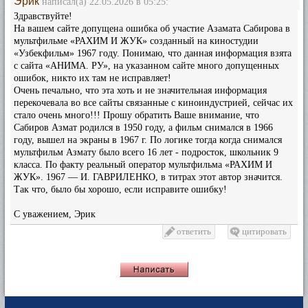
Эрик
написал(а) 22.05.2026 в 05:25:
Здравствуйте!
На вашем сайте допущена ошибка об участие Азамата Сабирова в
мультфильме «РАХИМ И ЖУК» созданный на киностудии
«Узбекфильм» 1967 году. Понимаю, что данная информация взята
с сайта «АНИМА. РУ», на указанном сайте много допущенных
ошибок, никто их там не исправляет!
Очень печально, что эта хоть и не значительная информация
перекочевала во все сайты связанные с киноиндустрией, сейчас их
стало очень много!!! Прошу обратить Ваше внимание, что
Сабиров Азмат родился в 1950 году, а фильм снимался в 1966
году, вышел на экраны в 1967 г. По логике тогда когда снимался
мультфильм Азмату было всего 16 лет - подросток, школьник 9
класса. По факту реальный оператор мультфильма «РАХИМ И
ЖУК». 1967 — И. ГАВРИЛЕНКО, в титрах этот автор значится.
Так что, было бы хорошо, если исправите ошибку!
С уважением, Эрик
ответить
цитировать