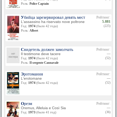
Роль:
Police Captain
Убийца зарезервировал девять мест
Рейтинг:
L'assassino ha riservato nove poltrone
5.881
Год:
1974
(было 42 года)
(225)
Роль:
Albert
Свидетель должен замолчать
Рейтинг:
Il testimone deve tacere
—
Год:
1974
(было 42 года)
(52)
Роль:
Il sergente Cannavale
Эротомания
Рейтинг:
L'erotomane
—
Год:
1974
(было 42 года)
(52)
Орезм
Рейтинг:
Oremus, Alleluia e Così Sia
—
Год:
1973
(было 41 год)
(36)