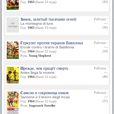
Год:
1965
(было 33 года)
(42)
Замок, залитый тысячами огней
Рейтинг:
La montagna di luce
—
Год:
1965
(было 33 года)
(36)
Геркулес против тиранов Вавилона
Рейтинг:
Ercole contro i tiranni di Babilonia
—
Год:
1964
(было 32 года)
(54)
Роль:
Young Shepherd
Прежде, чем придёт смерть
Рейтинг:
Antes llega la muerte
—
Год:
1964
(было 32 года)
(40)
Самсон и сокровища инков
Рейтинг:
Sansone e il tesoro degli Incas
—
Год:
1964
(было 32 года)
(37)
Роль:
Stagecoach Traveller