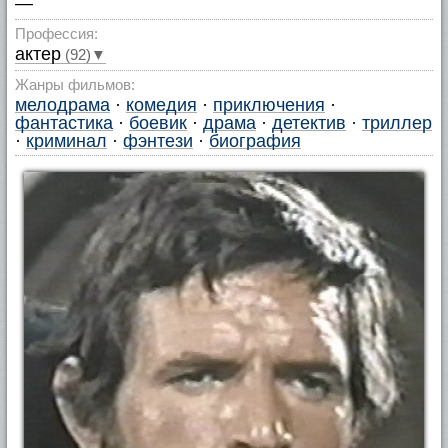
—
Профессия:
актер
(92)▼
Жанры фильмов:
мелодрама
·
комедия
·
приключения
·
фантастика
·
боевик
·
драма
·
детектив
·
триллер
·
криминал
·
фэнтези
·
биография