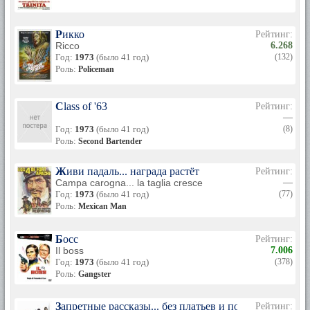
Рикко
Рейтинг:
Ricco
6.268
Год:
1973
(было 41 год)
(132)
Роль:
Policeman
Class of '63
Рейтинг:
—
Год:
1973
(было 41 год)
(8)
Роль:
Second Bartender
Живи падаль... награда растёт
Рейтинг:
Campa carogna... la taglia cresce
—
Год:
1973
(было 41 год)
(77)
Роль:
Mexican Man
Босс
Рейтинг:
Il boss
7.006
Год:
1973
(было 41 год)
(378)
Роль:
Gangster
Запретные рассказы... без платьев и подвязок
Рейтинг: