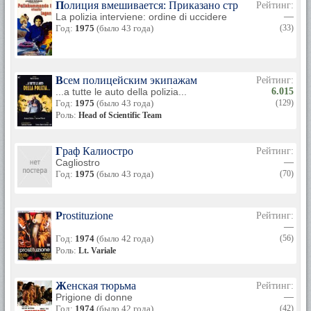
Полиция вмешивается: Приказано стрелять на пора
Рейтинг:
La polizia interviene: ordine di uccidere
—
Год:
1975
(было 43 года)
(33)
Всем полицейским экипажам
Рейтинг:
...a tutte le auto della polizia...
6.015
Год:
1975
(было 43 года)
(129)
Роль:
Head of Scientific Team
Граф Калиостро
Рейтинг:
Cagliostro
—
Год:
1975
(было 43 года)
(70)
Prostituzione
Рейтинг:
—
Год:
1974
(было 42 года)
(56)
Роль:
Lt. Variale
Женская тюрьма
Рейтинг:
Prigione di donne
—
Год:
1974
(было 42 года)
(42)