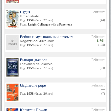
Судья
Рейтинг:
Il magistrato
—
Год:
1959
(было 27 лет)
(44)
Роль:
Luigi's Colleague with a Panettone
Ребята и музыкальный автомат
Рейтинг:
Ragazzi del Juke-Box
6.601
Год:
1959
(было 27 лет)
(125)
Рыцари дьявола
Рейтинг:
I cavalieri del diavolo
—
Год:
1959
(было 27 лет)
(24)
Gagliardi e pupe
Рейтинг:
—
Год:
1958
(было 26 лет)
(7)
Капитан Пожар
Рейтинг: