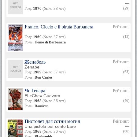
—
Год:
1970
(было 38 лет)
(29)
Franco, Ciccio e il pirata Barbanera
Рейтинг:
—
Год:
1969
(было 37 лет)
(15)
Роль:
Uomo di Barbanera
Женабель
Рейтинг:
Zenabel
—
Год:
1969
(было 37 лет)
(63)
Роль:
Don Carlos
Че Гевара
Рейтинг:
El «Che» Guevara
—
Год:
1968
(было 36 лет)
(46)
Роль:
Ramirez
Пистолет для сотни могил
Рейтинг:
Una pistola per cento bare
—
Год:
1968
(было 36 лет)
(66)
Роль:
Blacksmith