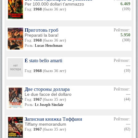
Per 100.000 dollari t'ammazzo
6.469
Год:
1968
(было 36 лет)
(109)
Приготовь гроб
Рейтинг:
Preparati la bara!
5.950
Год:
1968
(было 36 лет)
(308)
Роль:
Lucas Henchman
È stato bello amarti
Рейтинг:
—
Год:
1968
(было 36 лет)
(10)
Две стороны доллара
Рейтинг:
Le due facce del dollaro
—
Год:
1967
(было 35 лет)
(44)
Роль:
Lt Joseph Sinclair
Записная книжка Тиффани
Рейтинг:
Tiffany memorandum
—
Год:
1967
(было 35 лет)
(82)