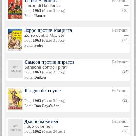
Герой Вавилона
Рейтинг:
L'eroe di Babilonia
—
Год:
1963
(было 31 год)
(40)
Роль:
Namar
Зорро против Мациста
Рейтинг:
Zorro contro Maciste
—
Год:
1963
(было 31 год)
(75)
Роль:
Pedro
Самсон против пиратов
Рейтинг:
Sansone contro i pirati
—
Год:
1963
(было 31 год)
(45)
Роль:
Daikon
Il segno del coyote
Рейтинг:
—
Год:
1963
(было 31 год)
(22)
Роль:
Don Goyo's Son
Два полковника
Рейтинг:
I due colonnelli
—
Год:
1962
(было 30 лет)
(30)