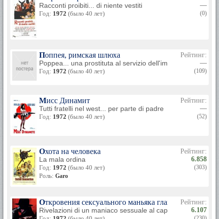
Racconti proibiti... di niente vestiti
—
Год:
1972
(было 40 лет)
(0)
Поппея, римская шлюха
Рейтинг:
Poppea... una prostituta al servizio dell'impero
—
Год:
1972
(было 40 лет)
(109)
Мисс Динамит
Рейтинг:
Tutti fratelli nel west... per parte di padre
—
Год:
1972
(было 40 лет)
(52)
Охота на человека
Рейтинг:
La mala ordina
6.858
Год:
1972
(было 40 лет)
(303)
Роль:
Garo
Откровения сексуального маньяка главе криминаль
Рейтинг:
Rivelazioni di un maniaco sessuale al capo della squadra
6.107
Год:
1972
(было 40 лет)
(230)