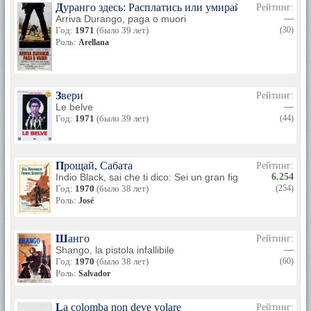
Дуранго здесь: Расплатись или умирай
Рейтинг:
Arriva Durango, paga o muori
—
Год:
1971
(было 39 лет)
(30)
Роль:
Arellana
Звери
Рейтинг:
Le belve
—
Год:
1971
(было 39 лет)
(44)
Прощай, Сабата
Рейтинг:
Indio Black, sai che ti dico: Sei un gran figlio di...
6.254
Год:
1970
(было 38 лет)
(254)
Роль:
José
Шанго
Рейтинг:
Shango, la pistola infallibile
—
Год:
1970
(было 38 лет)
(60)
Роль:
Salvador
La colomba non deve volare
Рейтинг: