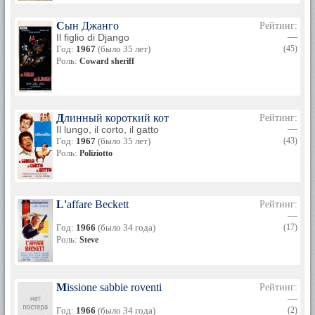
Сын Джанго
Рейтинг:
Il figlio di Django
—
Год:
1967
(было 35 лет)
(45)
Роль:
Coward sheriff
Длинный короткий кот
Рейтинг:
Il lungo, il corto, il gatto
—
Год:
1967
(было 35 лет)
(43)
Роль:
Poliziotto
L'affare Beckett
Рейтинг:
—
Год:
1966
(было 34 года)
(17)
Роль:
Steve
Missione sabbie roventi
Рейтинг:
—
Год:
1966
(было 34 года)
(2)