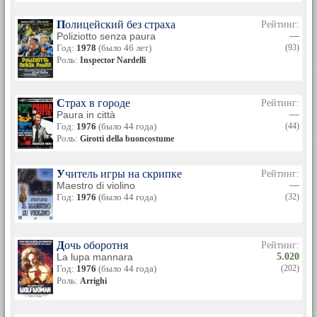
Полицейский без страха
Рейтинг:
Poliziotto senza paura
—
Год:
1978
(было 46 лет)
(93)
Роль:
Inspector Nardelli
Страх в городе
Рейтинг:
Paura in città
—
Год:
1976
(было 44 года)
(44)
Роль:
Girotti della buoncostume
Учитель игры на скрипке
Рейтинг:
Maestro di violino
—
Год:
1976
(было 44 года)
(32)
Дочь оборотня
Рейтинг:
La lupa mannara
5.020
Год:
1976
(было 44 года)
(202)
Роль:
Arrighi