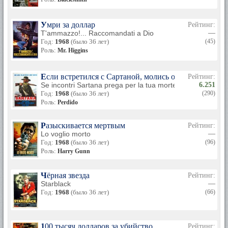
Умри за доллар
Рейтинг:
T'ammazzo!... Raccomandati a Dio
—
Год:
1968
(было 36 лет)
(45)
Роль:
Mr. Higgins
Если встретился с Сартаной, молись о смерти
Рейтинг:
Se incontri Sartana prega per la tua morte
6.251
Год:
1968
(было 36 лет)
(290)
Роль:
Perdido
Разыскивается мертвым
Рейтинг:
Lo voglio morto
—
Год:
1968
(было 36 лет)
(96)
Роль:
Harry Gunn
Чёрная звезда
Рейтинг:
Starblack
—
Год:
1968
(было 36 лет)
(66)
100 тысяч долларов за убийство
Рейтинг: