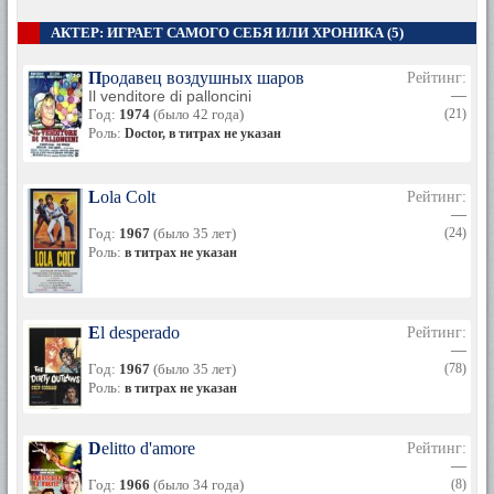
АКТЕР: ИГРАЕТ САМОГО СЕБЯ ИЛИ ХРОНИКА (5)
Продавец воздушных шаров
Рейтинг:
Il venditore di palloncini
—
Год:
1974
(было 42 года)
(21)
Роль:
Doctor, в титрах не указан
Lola Colt
Рейтинг:
—
Год:
1967
(было 35 лет)
(24)
Роль:
в титрах не указан
El desperado
Рейтинг:
—
Год:
1967
(было 35 лет)
(78)
Роль:
в титрах не указан
Delitto d'amore
Рейтинг:
—
Год:
1966
(было 34 года)
(8)