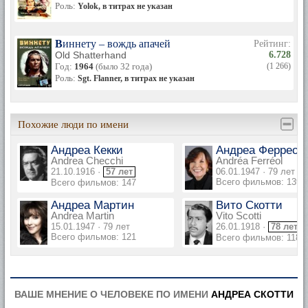
Роль:
Yolok, в титрах не указан
Виннету – вождь апачей
Рейтинг:
Old Shatterhand
6.728
Год:
1964
(было 32 года)
(1 266)
Роль:
Sgt. Flanner, в титрах не указан
Похожие люди по имени
Андреа Кекки
Андреа Ферреол
Andrea Checchi
Andréa Ferréol
21.10.1916 ·
57 лет
06.01.1947 · 79 лет
Всего фильмов: 139
Всего фильмов: 147
Андреа Мартин
Вито Скотти
Andrea Martin
Vito Scotti
15.01.1947 · 79 лет
26.01.1918 ·
78 лет
Всего фильмов: 121
Всего фильмов: 118
ВАШЕ МНЕНИЕ О ЧЕЛОВЕКЕ ПО ИМЕНИ
АНДРЕА СКОТТИ