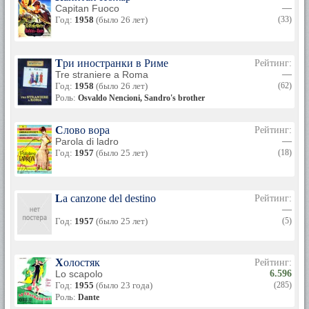
Capitan Fuoco
—
Год:
1958
(было 26 лет)
(33)
Три иностранки в Риме
Рейтинг:
Tre straniere a Roma
—
Год:
1958
(было 26 лет)
(62)
Роль:
Osvaldo Nencioni, Sandro's brother
Слово вора
Рейтинг:
Parola di ladro
—
Год:
1957
(было 25 лет)
(18)
La canzone del destino
Рейтинг:
—
Год:
1957
(было 25 лет)
(5)
Холостяк
Рейтинг:
Lo scapolo
6.596
Год:
1955
(было 23 года)
(285)
Роль:
Dante