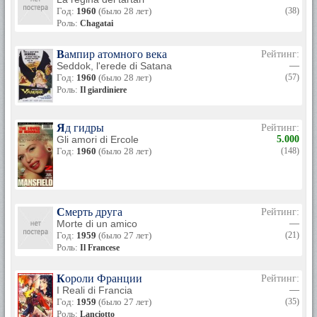
Год:
1960
(было 28 лет)
(38)
Роль:
Chagatai
Вампир атомного века
Рейтинг:
Seddok, l'erede di Satana
—
Год:
1960
(было 28 лет)
(57)
Роль:
Il giardiniere
Яд гидры
Рейтинг:
Gli amori di Ercole
5.000
Год:
1960
(было 28 лет)
(148)
Смерть друга
Рейтинг:
Morte di un amico
—
Год:
1959
(было 27 лет)
(21)
Роль:
Il Francese
Короли Франции
Рейтинг:
I Reali di Francia
—
Год:
1959
(было 27 лет)
(35)
Роль:
Lanciotto