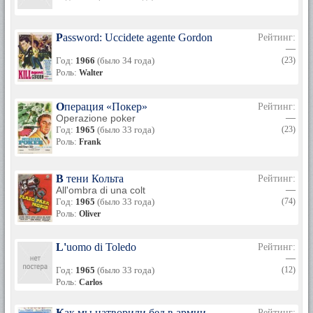
Password: Uccidete agente Gordon
Рейтинг:
—
Год:
1966
(было 34 года)
(23)
Роль:
Walter
Операция «Покер»
Рейтинг:
Operazione poker
—
Год:
1965
(было 33 года)
(23)
Роль:
Frank
В тени Кольта
Рейтинг:
All'ombra di una colt
—
Год:
1965
(было 33 года)
(74)
Роль:
Oliver
L'uomo di Toledo
Рейтинг:
—
Год:
1965
(было 33 года)
(12)
Роль:
Carlos
Как мы натворили бед в армии
Рейтинг: