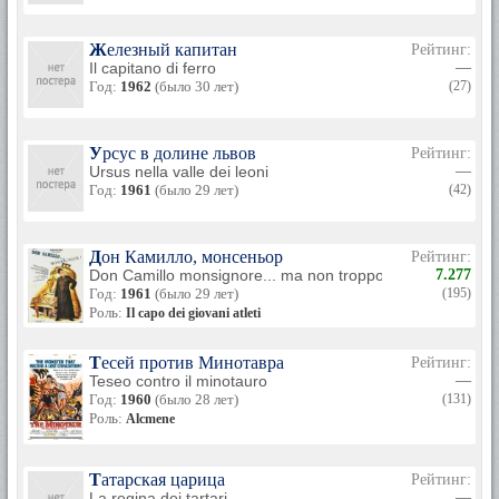
Железный капитан
Рейтинг:
Il capitano di ferro
—
Год:
1962
(было 30 лет)
(27)
Урсус в долине львов
Рейтинг:
Ursus nella valle dei leoni
—
Год:
1961
(было 29 лет)
(42)
Дон Камилло, монсеньор
Рейтинг:
Don Camillo monsignore... ma non troppo
7.277
Год:
1961
(было 29 лет)
(195)
Роль:
Il capo dei giovani atleti
Тесей против Минотавра
Рейтинг:
Teseo contro il minotauro
—
Год:
1960
(было 28 лет)
(131)
Роль:
Alcmene
Татарская царица
Рейтинг:
La regina dei tartari
—