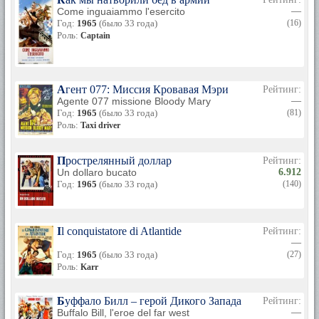
Come inguaiammo l'esercito
—
Год:
1965
(было 33 года)
(16)
Роль:
Captain
Агент 077: Миссия Кровавая Мэри
Рейтинг:
Agente 077 missione Bloody Mary
—
Год:
1965
(было 33 года)
(81)
Роль:
Taxi driver
Прострелянный доллар
Рейтинг:
Un dollaro bucato
6.912
Год:
1965
(было 33 года)
(140)
Il conquistatore di Atlantide
Рейтинг:
—
Год:
1965
(было 33 года)
(27)
Роль:
Karr
Буффало Билл – герой Дикого Запада
Рейтинг:
Buffalo Bill, l'eroe del far west
—