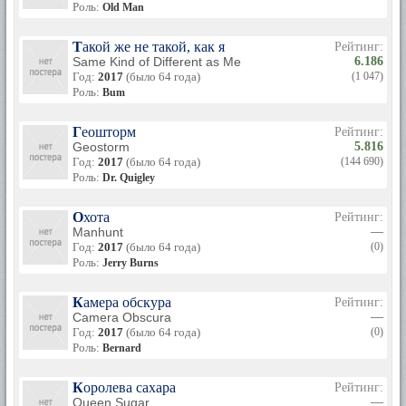
Роль:
Old Man
Такой же не такой, как я
Рейтинг:
Same Kind of Different as Me
6.186
Год:
2017
(было 64 года)
(1 047)
Роль:
Bum
Геошторм
Рейтинг:
Geostorm
5.816
Год:
2017
(было 64 года)
(144 690)
Роль:
Dr. Quigley
Охота
Рейтинг:
Manhunt
—
Год:
2017
(было 64 года)
(0)
Роль:
Jerry Burns
Камера обскура
Рейтинг:
Camera Obscura
—
Год:
2017
(было 64 года)
(0)
Роль:
Bernard
Королева сахара
Рейтинг:
Queen Sugar
—