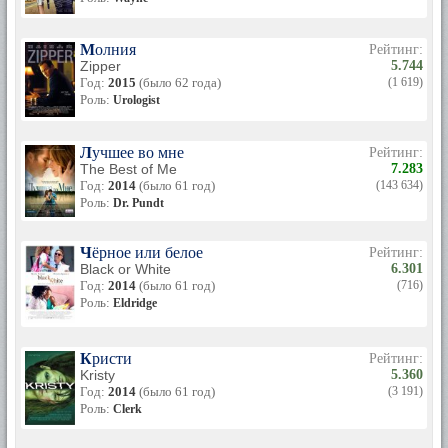
Молния
Рейтинг:
Zipper
5.744
Год:
2015
(было 62 года)
(1 619)
Роль:
Urologist
Лучшее во мне
Рейтинг:
The Best of Me
7.283
Год:
2014
(было 61 год)
(143 634)
Роль:
Dr. Pundt
Чёрное или белое
Рейтинг:
Black or White
6.301
Год:
2014
(было 61 год)
(716)
Роль:
Eldridge
Кристи
Рейтинг:
Kristy
5.360
Год:
2014
(было 61 год)
(3 191)
Роль:
Clerk