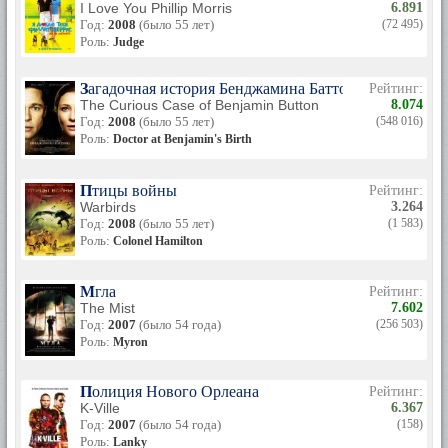
I Love You Phillip Morris
6.891
Год:
2008
(было 55 лет)
(72 495)
Роль:
Judge
Загадочная история Бенджамина Баттона
Рейтинг:
The Curious Case of Benjamin Button
8.074
Год:
2008
(было 55 лет)
(548 016)
Роль:
Doctor at Benjamin's Birth
Птицы войны
Рейтинг:
Warbirds
3.264
Год:
2008
(было 55 лет)
(1 583)
Роль:
Colonel Hamilton
Мгла
Рейтинг:
The Mist
7.602
Год:
2007
(было 54 года)
(256 503)
Роль:
Myron
Полиция Нового Орлеана
Рейтинг:
K-Ville
6.367
Год:
2007
(было 54 года)
(158)
Роль:
Lanky