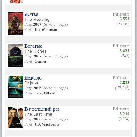
Жатва
Рейтинг:
The Reaping
6.551
Год:
2007
(было 54 года)
(28 019)
Роль:
Jim Wakeman
Богатые
Рейтинг:
The Riches
6.825
Год:
2007
(было 54 года)
(543)
Роль:
Conner
Дежавю
Рейтинг:
Deja Vu
7.812
Год:
2006
(было 53 года)
(178 642)
Роль:
Ferry Official
В последний раз
Рейтинг:
The Last Time
6.210
Год:
2006
(было 53 года)
(3 024)
Роль:
J.D. Wachowitz