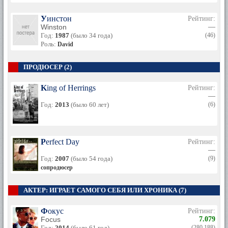
Уинстон
Рейтинг:
Winston
—
Год:
1987
(было 34 года)
(46)
Роль:
David
ПРОДЮСЕР (2)
King of Herrings
Рейтинг:
—
Год:
2013
(было 60 лет)
(6)
Perfect Day
Рейтинг:
—
Год:
2007
(было 54 года)
(9)
сопродюсер
АКТЕР: ИГРАЕТ САМОГО СЕБЯ ИЛИ ХРОНИКА (7)
Фокус
Рейтинг:
Focus
7.079
Год:
2014
(было 61 год)
(280 188)