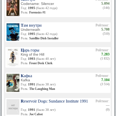
Codename: Silencer
5.094
Год:
1995
(было 42 года)
(144)
Роль:
Forensics #1
Там внутри
Рейтинг:
Underneath
5.708
Год:
1995
(было 42 года)
(510)
Роль:
Satellite Dish Installer
Царь горы
Рейтинг:
King of the Hill
7.283
Год:
1993
(было 40 лет)
(1 832)
Роль:
Front Desk Clerk
Кафка
Рейтинг:
Kafka
7.104
Год:
1991
(было 38 лет)
(3 514)
Роль:
The Laughing Man
Reservoir Dogs: Sundance Institute 1991 June Film Lab
Рейтинг:
—
Год:
1991
(было 38 лет)
(0)
Роль:
Joe Cabot