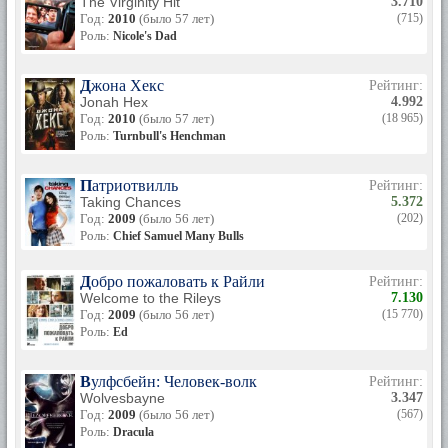
The Virginity Hit
3.710
Год:
2010
(было 57 лет)
(715)
Роль:
Nicole's Dad
Джона Хекс
Рейтинг:
Jonah Hex
4.992
Год:
2010
(было 57 лет)
(18 965)
Роль:
Turnbull's Henchman
Патриотвилль
Рейтинг:
Taking Chances
5.372
Год:
2009
(было 56 лет)
(202)
Роль:
Chief Samuel Many Bulls
Добро пожаловать к Райли
Рейтинг:
Welcome to the Rileys
7.130
Год:
2009
(было 56 лет)
(15 770)
Роль:
Ed
Вулфсбейн: Человек-волк
Рейтинг:
Wolvesbayne
3.347
Год:
2009
(было 56 лет)
(567)
Роль:
Dracula