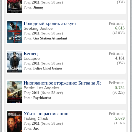
Год:
2011
(было 58 лет)
(331)
Роль:
Jimmy
Голодный кролик атакует
Рейтинг:
Seeking Justice
6.613
Год:
2011
(было 58 лет)
(47 038)
Роль:
Gas Station Attendant
Беглец
Рейтинг:
Escapee
4.161
Год:
2011
(было 58 лет)
(352)
Роль:
Police Chief Gaines
Инопланетное вторжение: Битва за Лос-Анджелес
Рейтинг:
Battle: Los Angeles
5.754
Год:
2011
(было 58 лет)
(90 228)
Роль:
Psychiatrist
Убить по расписанию
Рейтинг:
Ticking Clock
5.679
Год:
2011
(было 58 лет)
(1 160)
Роль:
Jax