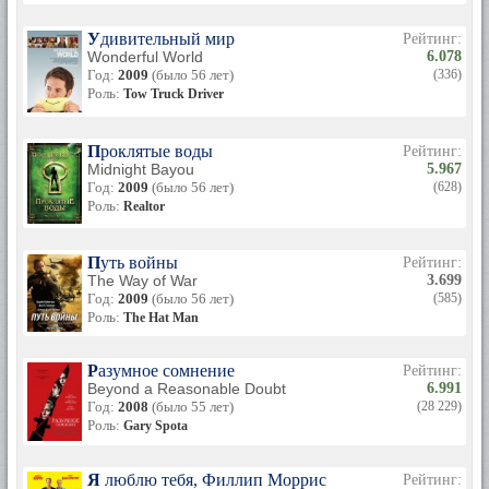
Удивительный мир
Рейтинг:
Wonderful World
6.078
Год:
2009
(было 56 лет)
(336)
Роль:
Tow Truck Driver
Проклятые воды
Рейтинг:
Midnight Bayou
5.967
Год:
2009
(было 56 лет)
(628)
Роль:
Realtor
Путь войны
Рейтинг:
The Way of War
3.699
Год:
2009
(было 56 лет)
(585)
Роль:
The Hat Man
Разумное сомнение
Рейтинг:
Beyond a Reasonable Doubt
6.991
Год:
2008
(было 55 лет)
(28 229)
Роль:
Gary Spota
Я люблю тебя, Филлип Моррис
Рейтинг: