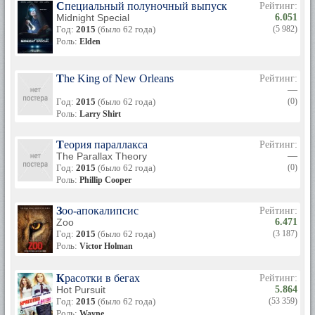
Специальный полуночный выпуск
Рейтинг:
Midnight Special
6.051
Год:
2015
(было 62 года)
(5 982)
Роль:
Elden
The King of New Orleans
Рейтинг:
—
Год:
2015
(было 62 года)
(0)
Роль:
Larry Shirt
Теория параллакса
Рейтинг:
The Parallax Theory
—
Год:
2015
(было 62 года)
(0)
Роль:
Phillip Cooper
Зоо-апокалипсис
Рейтинг:
Zoo
6.471
Год:
2015
(было 62 года)
(3 187)
Роль:
Victor Holman
Красотки в бегах
Рейтинг:
Hot Pursuit
5.864
Год:
2015
(было 62 года)
(53 359)
Роль:
Wayne