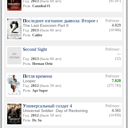
Год:
2013
(было 60 лет)
(95 297)
Роль:
Cannibal #1
Последнее изгнание дьявола: Второе пришествие
Рейтинг:
The Last Exorcism Part II
4.029
Год:
2013
(было 60 лет)
(10 666)
Роль:
Calder
Second Sight
Рейтинг:
—
Год:
2013
(было 60 лет)
(12)
Роль:
Herman Ortiz
Петля времени
Рейтинг:
Looper
7.020
Год:
2012
(было 59 лет)
(275 743)
Роль:
Apt Super
Универсальный солдат 4
Рейтинг:
Universal Soldier: Day of Reckoning
4.561
Год:
2012
(было 59 лет)
(14 856)
Роль:
Dr. Su