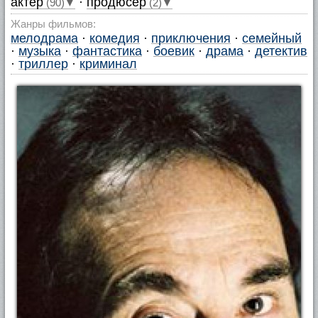
актер
·
продюсер
(90)▼
(2)▼
Жанры фильмов:
мелодрама
·
комедия
·
приключения
·
семейный
·
музыка
·
фантастика
·
боевик
·
драма
·
детектив
·
триллер
·
криминал