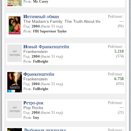
Роль:
Mr. Casey
Интимный обман
Рейтинг:
The Madam's Family: The Truth About the Canal Street Br
—
Год:
2004
(было 51 год)
(91)
Роль:
FBI Supervisor Taylor
Новый Франкенштейн
Рейтинг:
Frankenstein
5.210
Год:
2004
(было 51 год)
(574)
Роль:
Fullbright
Франкенштейн
Рейтинг:
Frankenstein
6.758
Год:
2004
(было 51 год)
(655)
Роль:
Fullbright
Ретро-рок
Рейтинг:
Pop Rocks
—
Год:
2004
(было 51 год)
(21)
Роль:
Izzy
Любовная лихорадка
Рейтинг: