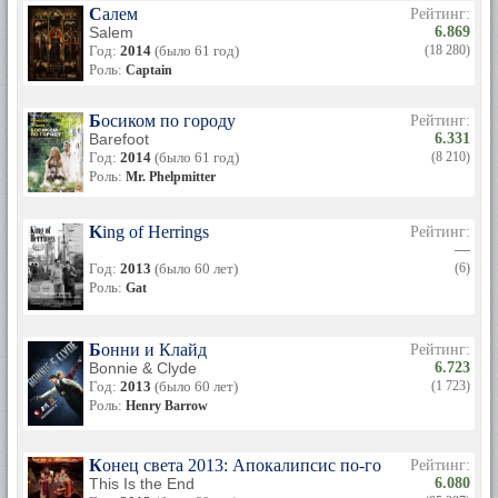
Салем
Рейтинг:
Salem
6.869
Год:
2014
(было 61 год)
(18 280)
Роль:
Captain
Босиком по городу
Рейтинг:
Barefoot
6.331
Год:
2014
(было 61 год)
(8 210)
Роль:
Mr. Phelpmitter
King of Herrings
Рейтинг:
—
Год:
2013
(было 60 лет)
(6)
Роль:
Gat
Бонни и Клайд
Рейтинг:
Bonnie & Clyde
6.723
Год:
2013
(было 60 лет)
(1 723)
Роль:
Henry Barrow
Конец света 2013: Апокалипсис по-голливудски
Рейтинг:
This Is the End
6.080