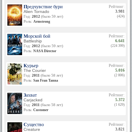
Предчувствие бури
Рейтинг:
Alien Tornado
3.981
Год:
2012
(было 59 лет)
(424)
Роль:
Armstrong
Морской бой
Рейтинг:
Battleship
6.641
Год:
2012
(было 59 лет)
(224 399)
Роль:
NASA Director
Курьер
Рейтинг:
The Courier
5.016
Год:
2011
(было 58 лет)
(2 806)
Роль:
San Fran Tanna
Захват
Рейтинг:
Carjacked
5.372
Год:
2011
(было 58 лет)
(1 629)
Роль:
Customer
Существо
Рейтинг:
Creature
3.821