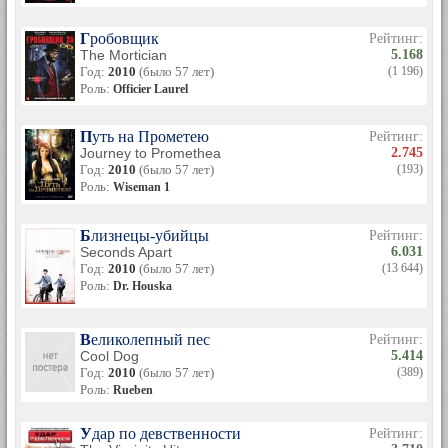
Гробовщик
Рейтинг:
The Mortician
5.168
Год:
2010
(было 57 лет)
(1 196)
Роль:
Officier Laurel
Путь на Прометею
Рейтинг:
Journey to Promethea
2.745
Год:
2010
(было 57 лет)
(193)
Роль:
Wiseman 1
Близнецы-убийцы
Рейтинг:
Seconds Apart
6.031
Год:
2010
(было 57 лет)
(13 644)
Роль:
Dr. Houska
Великолепный пес
Рейтинг:
Cool Dog
5.414
Год:
2010
(было 57 лет)
(389)
Роль:
Rueben
Удар по девственности
Рейтинг: