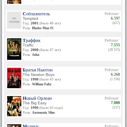
Соблазнитель
Рейтинг:
Tempted
6.597
Год:
2001
(было 48 лет)
(657)
Роль:
Blades Man #1
Траффик
Рейтинг:
Traffic
7.155
Год:
2000
(было 47 лет)
(28 515)
Роль:
John
Братья Ньютон
Рейтинг:
The Newton Boys
6.268
Год:
1998
(было 45 лет)
(1 556)
Роль:
William Fahy
Новый Орлеан
Рейтинг:
The Big Easy
7.000
Год:
1996
(было 43 года)
(157)
Роль:
Automatic Slim
Молчун
Рейтинг: