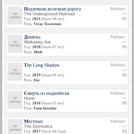
Подземная железная дорога
Рейтинг:
The Underground Railroad
—
Год:
2021
(было 68 лет)
(0)
Роль:
Vevay Townsman
Девятка
Рейтинг:
Walkaway Joe
—
Год:
2020
(было 67 лет)
(0)
Роль:
Merle
The Long Shadow
Рейтинг:
—
Год:
2019
(было 66 лет)
(0)
Роль:
Doc
Смерть из поднебесья
Рейтинг:
Hover
—
Год:
2018
(было 65 лет)
(0)
Роль:
Farm Intruder
Местные
Рейтинг:
The Domestics
—
Год:
2017
(было 64 года)
(0)