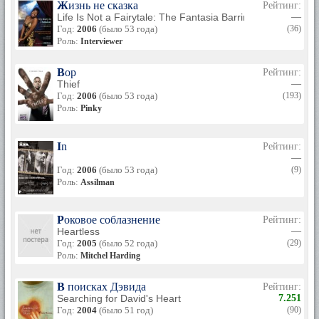
Жизнь не сказка
Рейтинг:
Life Is Not a Fairytale: The Fantasia Barrino Story
—
Год:
2006
(было 53 года)
(36)
Роль:
Interviewer
Вор
Рейтинг:
Thief
—
Год:
2006
(было 53 года)
(193)
Роль:
Pinky
In
Рейтинг:
—
Год:
2006
(было 53 года)
(9)
Роль:
Assilman
Роковое соблазнение
Рейтинг:
Heartless
—
Год:
2005
(было 52 года)
(29)
Роль:
Mitchel Harding
В поисках Дэвида
Рейтинг:
Searching for David's Heart
7.251
Год:
2004
(было 51 год)
(90)