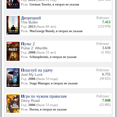
Роль:
German Tourist, в титрах не указан
Дворецкий
Рейтинг:
The Butler
7.413
Год:
2013
(было 60 лет)
(122 979)
Роль:
MacGeorge Bundy, в титрах не указан
Пульс 2
Рейтинг:
Pulse 2: Afterlife
3.630
Год:
2008
(было 55 лет)
(2 182)
Роль:
Schizophrenic, в титрах не указан
Поцелуй на удачу
Рейтинг:
Just My Luck
6.755
Год:
2006
(было 53 года)
(59 925)
Роль:
Stage Manager, в титрах не указан
Игра по чужим правилам
Рейтинг:
Glory Road
7.848
Год:
2006
(было 53 года)
(21 892)
Роль:
Doctor, в титрах не указан