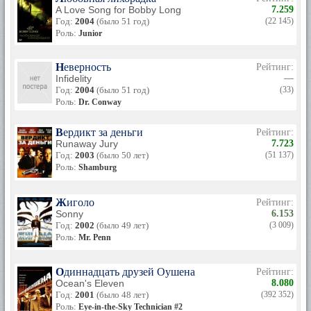
A Love Song for Bobby Long
7.259
Год:
2004
(было 51 год)
(22 145)
Роль:
Junior
Неверность
Рейтинг:
Infidelity
—
Год:
2004
(было 51 год)
(33)
Роль:
Dr. Conway
Вердикт за деньги
Рейтинг:
Runaway Jury
7.723
Год:
2003
(было 50 лет)
(51 137)
Роль:
Shamburg
Жиголо
Рейтинг:
Sonny
6.153
Год:
2002
(было 49 лет)
(3 009)
Роль:
Mr. Penn
Одиннадцать друзей Оушена
Рейтинг:
Ocean's Eleven
8.080
Год:
2001
(было 48 лет)
(392 352)
Роль:
Eye-in-the-Sky Technician #2