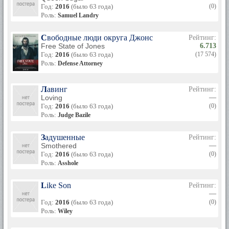
Год:
2016
(было 63 года)
(0)
Роль:
Samuel Landry
Свободные люди округа Джонс
Рейтинг:
Free State of Jones
6.713
Год:
2016
(было 63 года)
(17 574)
Роль:
Defense Attorney
Лавинг
Рейтинг:
Loving
—
Год:
2016
(было 63 года)
(0)
Роль:
Judge Bazile
Задушенные
Рейтинг:
Smothered
—
Год:
2016
(было 63 года)
(0)
Роль:
Asshole
Like Son
Рейтинг:
—
Год:
2016
(было 63 года)
(0)
Роль:
Wiley