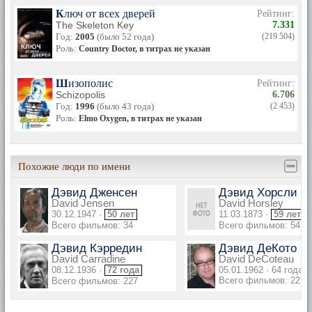
Ключ от всех дверей
Рейтинг:
The Skeleton Key
7.331
Год:
2005
(было 52 года)
(219 504)
Роль:
Country Doctor, в титрах не указан
Шизополис
Рейтинг:
Schizopolis
6.706
Год:
1996
(было 43 года)
(2 453)
Роль:
Elmo Oxygen, в титрах не указан
Похожие люди по имени
Дэвид Дженсен
Дэвид Хорсли
David Jensen
David Horsley
30.12.1947 ·
50 лет
11.03.1873 ·
59 лет
Всего фильмов: 34
Всего фильмов: 541
Дэвид Кэрредин
Дэвид ДеКото
David Carradine
David DeCoteau
08.12.1936 ·
72 года
05.01.1962 · 64 года
Всего фильмов: 221
Всего фильмов: 227