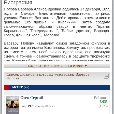
Биография
Попова Варвара Александровна родилась 17 декабря, 1899
года в Самаре. Блистательная характерная актриса,
ученица Евгения Вахтангова. Дебютировала в немом кино в
фильмах "Его призыв" и "Кирпичики", затем создала
запоминающиеся образы старух в лентах "Братья
Карамазовы", "Председатель", "Бабье царство", "Варвара-
краса, длинная коса", "Морозко".
Варвару Попову называют самой загадочной фигурой в
истории театра имени Вахтангова. Замкнутая, простоватая,
но вместе с тем необычайно одарённая, она покинула
сцену, а точнее - самоустранилась в расцвете творческих
сил. Варвара Александровна не приняла новое руководство
родного театра и не стала бороться.
ПОКАЗАТЬ ВЕСЬ ТЕКСТ БИОГРАФИИ ▼
У Поповой не было никаких почётных званий. «Любимая
Список фильмов, в которых участвовала Варвара
ученица Вахтангова – это выше любых почестей и наград»,
Попова
– говорила актриса. Она училась в студии великого актёра
и педагога вместе с теми, кто в дальнейшем определял
АКТЕР (26)
стиль и направление развития русского театра, кто
поистине стал лицом отечественной сцены – это и
Отец Сергий
Рейтинг:
Б.Захава, и Р.Симонов, и Ц.Мансурова, и Е.Алексеева, и
7.035
И.Толчанов. Со всеми ними Варвара Попова была на «ты»,
Год:
1979
(было 78 лет)
(1 763)
но никогда не кичилась этим и никогда не вступала ни в
какие конфликты. Единственное, что Варвара