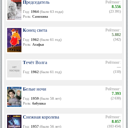
Председатель
Рейтинг:
8.556
Год:
1964
(было 63 года)
(23 391)
Роль:
Самохина
Конец света
Рейтинг:
5.882
Год:
1962
(было 61 год)
(342)
Роль:
Агафья
Течёт Волга
Рейтинг:
—
Год:
1962
(было 61 год)
(110)
Белые ночи
Рейтинг:
7.393
Год:
1959
(было 58 лет)
(2 630)
Роль:
бабушка
Снежная королева
Рейтинг:
8.057
Год:
1957
(было 56 лет)
(103 454)