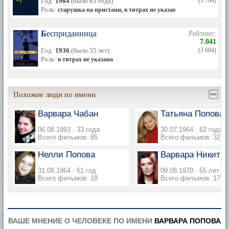
Год:
1964
(было 63 года)
(3 794)
Роль:
старушка на пристани, в титрах не указана
Бесприданница
Рейтинг:
7.041
Год:
1936
(было 35 лет)
(3 684)
Роль:
в титрах не указана
Похожие люди по имени
Варвара Чабан
Татьяна Попова
06.08.1993 · 33 года
30.07.1964 · 62 года
Всего фильмов: 85
Всего фильмов: 32
Нелли Попова
Варвара Никити
31.08.1964 · 61 год
09.08.1970 · 55 лет
Всего фильмов: 18
Всего фильмов: 17
ВАШЕ МНЕНИЕ О ЧЕЛОВЕКЕ ПО ИМЕНИ
ВАРВАРА ПОПОВА