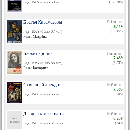
Год:
1969
(было 68 лет)
(130 786)
Александром Роу. В «Морозке» она сыграла слепую
старушку, которую Иван с медвежьей головой пронес через
весь лес к ее дому, а в сказке «Варвара-краса, длинная
коса» Попова была нянькой Степанидой.
Братья Карамазовы
Рейтинг:
8.119
Точно так же, как в случае с театром, Варвара Попова
Год:
1968
(было 67 лет)
(12 154)
неожиданно исчезла и с киноэкранов. Её светлый облик
Роль:
Матрёна
остался запечатлённым в немногих фильмах. Скончалась
Варвара Александровна в 1988 году, когда ей было почти 90
лет.
Бабье царство
Рейтинг:
7.439
Год:
1967
(было 66 лет)
(3 555)
Роль:
Комариха
Скверный анекдот
Рейтинг:
7.595
Год:
1966
(было 65 лет)
(3 205)
Двадцать лет спустя
Рейтинг:
6.250
Год:
1965
(было 64 года)
(349)