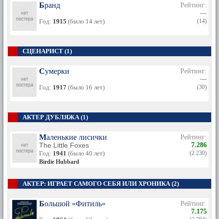
Бранд
Рейтинг:
—
Год:
1915
(было 14 лет)
(14)
СЦЕНАРИСТ (1)
Сумерки
Рейтинг:
—
Год:
1917
(было 16 лет)
(30)
АКТЕР ДУБЛЯЖА (1)
Маленькие лисички
Рейтинг:
The Little Foxes
7.286
Год:
1941
(было 40 лет)
(2 230)
Birdie Hubbard
АКТЕР: ИГРАЕТ САМОГО СЕБЯ ИЛИ ХРОНИКА (2)
Большой «Фитиль»
Рейтинг:
7.175