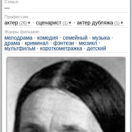
Семья:
—
Профессии:
актер
·
сценарист
·
актер дубляжа
(26)▼
(1)▼
(1)▼
Жанры фильмов:
мелодрама
·
комедия
·
семейный
·
музыка
·
драма
·
криминал
·
фэнтези
·
мюзикл
·
мультфильм
·
короткометражка
·
детский