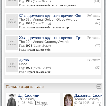
Год:
1995
(было 36 лет)
(141)
Роль:
играет самого себя, в титрах не указан
37-я церемония вручения премии «Золотой глобус»
Рейтинг:
The 37th Annual Golden Globe Awards
—
Год:
1980
(было 21 год)
(69)
Роль:
играет самого себя - презентатор
20-я церемония вручения премии «Грэмми»
Рейтинг:
The 20th Annual Grammy Awards
—
Год:
1978
(было 19 лет)
(25)
Роль:
играет самого себя
Диско
Рейтинг:
Disco
—
Год:
1971
(было 12 лет)
(50)
Роль:
играет самого себя
Похожие люди по имени
Эд Кэссиди
Джоанна Кэссид
Ed Cassidy
Joanna Cassidy
21.03.1893 ·
74 года
02.08.1945 · 81 год