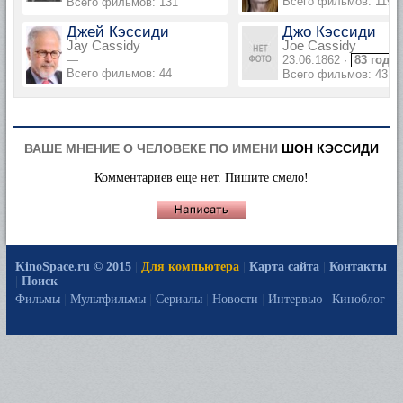
Всего фильмов: 119
Всего фильмов: 131
Джей Кэссиди
Джо Кэссиди
Jay Cassidy
Joe Cassidy
—
23.06.1862 ·
83 года
Всего фильмов: 44
Всего фильмов: 43
ВАШЕ МНЕНИЕ О ЧЕЛОВЕКЕ ПО ИМЕНИ
ШОН КЭССИДИ
Комментариев еще нет. Пишите смело!
KinoSpace.ru © 2015
|
Для компьютера
|
Карта сайта
|
Контакты
|
Поиск
Фильмы
|
Мультфильмы
|
Сериалы
|
Новости
|
Интервью
|
Киноблог