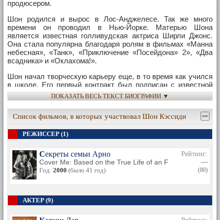
продюсером.
Шон родился и вырос в Лос-Анджелесе. Так же много
времени он проводил в Нью-Йорке. Матерью Шона
является известная голливудская актриса Ширли Джонс.
Она стала популярна благодаря ролям в фильмах «Манна
небесная», «Танк», «Приключение «Посейдона» 2», «Два
всадника» и «Оклахома!».
Шон начал творческую карьеру еще, в то время как учился
в школе. Его первый контракт был подписан с известной
компанией «Warner Brothers».
ПОКАЗАТЬ ВЕСЬ ТЕКСТ БИОГРАФИИ ▼
Параллельно с небольшими ролями в кино Шон начал
Список фильмов, в которых участвовал Шон Кэссиди
записывать собственные песни. А в 1977 году был
выпущен его дебютный сольный альбом.
РЕЖИССЕР (1)
Первый альбом Шон Кэссиди назывался «Shaun Cassidy».
Он имел колоссальную популярность и принес своему
Секреты семьи Арно
Рейтинг:
создателю не только в сеобщую любовь и известность, но
Cover Me: Based on the True Life of an FBI Family
—
и не плохой гонорар. Так же альбом был номинирован на
Год:
2000
(было 41 год)
(80)
премию «Гремми».
После записи первого альбома последовал второй, «Born
Late». В течение нескольких лет Кэссиди записал
АКТЕР (9)
несколько популярных альбомов. Среди них: «Under
Wraps», «Room Service», «That's Rock 'N' Roll Live», «Wasp»