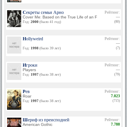
Секреты семьи Арно
Рейтинг:
Cover Me: Based on the True Life of an FBI Family
—
Год:
2000
(было 41 год)
(80)
Hollyweird
Рейтинг:
—
Год:
1998
(было 39 лет)
(7)
Игроки
Рейтинг:
Players
—
Год:
1997
(было 38 лет)
(79)
Рев
Рейтинг:
Roar
7.023
Год:
1997
(было 38 лет)
(715)
Шериф из преисподней
Рейтинг:
American Gothic
7.788