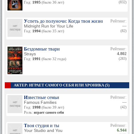
Год:
1995
(было 36 лет)
(832)
Успеть до полуночи: Когда твоя жизнь в опасности
Рейтинг:
Midnight Run for Your Life
—
Год:
1994
(было 35 лет)
(82)
Бездомные твари
Рейтинг:
Strays
4.802
Год:
1991
(было 32 года)
(283)
АКТЕР: ИГРАЕТ САМОГО СЕБЯ ИЛИ ХРОНИКА (5)
Известные семьи
Рейтинг:
Famous Families
—
Год:
1998
(было 39 лет)
(42)
Роль:
играет самого себя
Твоя студия и ты
Рейтинг:
Your Studio and You
6.944