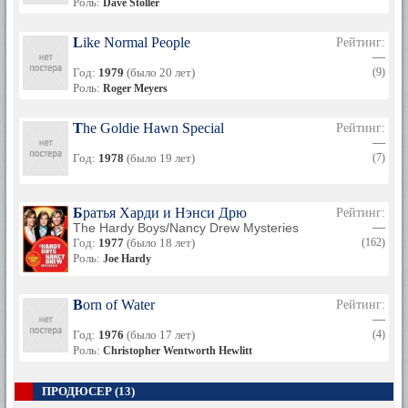
Роль:
Dave Stoller
многих профессиях, и практически везде имел успех.
Его музыку до сих пор восхваляют меломаны, ценящие
Like Normal People
Рейтинг:
настоящие хиты. Шон стал одним из уникальнейших
—
американских творческих людей, привнесших большой
Год:
1979
(было 20 лет)
(9)
вклад в развитие современного искусства
Роль:
Roger Meyers
The Goldie Hawn Special
Рейтинг:
—
Год:
1978
(было 19 лет)
(7)
Братья Харди и Нэнси Дрю
Рейтинг:
The Hardy Boys/Nancy Drew Mysteries
—
Год:
1977
(было 18 лет)
(162)
Роль:
Joe Hardy
Born of Water
Рейтинг:
—
Год:
1976
(было 17 лет)
(4)
Роль:
Christopher Wentworth Hewlitt
ПРОДЮСЕР (13)