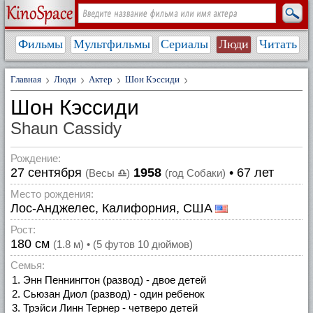
Фильмы
Мультфильмы
Сериалы
Люди
Читать
Главная
Люди
Актер
Шон Кэссиди
Шон Кэссиди
Shaun Cassidy
Рождение:
27 сентября
1958
• 67 лет
(Весы
♎
)
(год Собаки)
Место рождения:
Лос-Анджелес, Калифорния, США
Рост:
180 см
(1.8 м) • (5 футов 10 дюймов)
Семья:
Энн Пеннингтон (развод) - двое детей
Сьюзан Диол (развод) - один ребенок
Трэйси Линн Тернер - четверо детей