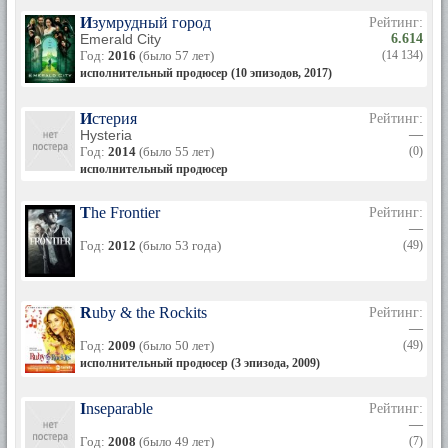
Изумрудный город
Рейтинг:
Emerald City
6.614
Год:
2016
(было 57 лет)
(14 134)
исполнительный продюсер (10 эпизодов, 2017)
Истерия
Рейтинг:
Hysteria
—
Год:
2014
(было 55 лет)
(0)
исполнительный продюсер
The Frontier
Рейтинг:
—
Год:
2012
(было 53 года)
(49)
Ruby & the Rockits
Рейтинг:
—
Год:
2009
(было 50 лет)
(49)
исполнительный продюсер (3 эпизода, 2009)
Inseparable
Рейтинг:
—
Год:
2008
(было 49 лет)
(7)