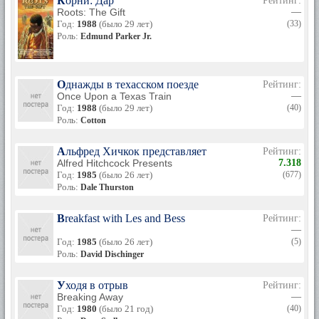
Корни: Дар
Рейтинг:
и «Greatest Hits» .
Roots: The Gift
—
Год:
1988
(было 29 лет)
(33)
Шон много гастролировал по штатам. Везде его встречали
Роль:
Edmund Parker Jr.
бурными аплодисментами. Кульминационным альбомом
певца стал «Wasp», после его записи Шон решил
перезаписать все свои популярные песни А потом и совсем
приостановил певческую карьеру.
Однажды в техасском поезде
Рейтинг:
Once Upon a Texas Train
—
В 1980-ых и 1990-ых годах Кэссиди больше работал в
Год:
1988
(было 29 лет)
(40)
театре. Он принимал участие во многих популярных
Роль:
Cotton
бродвейских постановках.
Став актером Шон начал задумываться о создание
Альфред Хичкок представляет
Рейтинг:
собственного проекта. Он начал писать сценарии и
Alfred Hitchcock Presents
7.318
планировал поставить собственный мюзикл. Среди его
Год:
1985
(было 26 лет)
(677)
лучших творений такие мюзиклы как «American Gothic»,
Роль:
Dale Thurston
«Roar», «Cold Case», «Agency» и «Invasion». Практически
все тексты этих проектов были написаны Шоном Кэссиди.
Breakfast with Les and Bess
Рейтинг:
Шон Кэссиди был женат на Трейси Тернер, влиятельной
—
голливудской персоне. От этого брака у него двое сыновей
Год:
1985
(было 26 лет)
(5)
и дочь. Спустя некоторое время после развода с Тиной Шон
Роль:
David Dischinger
женился второй раз.
Уходя в отрыв
Рейтинг:
Шон Кэссиди оригинальный и необычный человек. Он
Breaking Away
—
всегда поглощен очередной свежей идей, которую
Год:
1980
(было 21 год)
(40)
непременно необходимо воплотить. Шон пробовал себя во