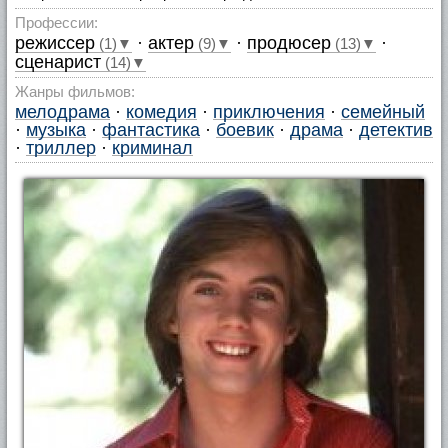
Профессии:
режиссер
·
актер
·
продюсер
·
(1)▼
(9)▼
(13)▼
сценарист
(14)▼
Жанры фильмов:
мелодрама
·
комедия
·
приключения
·
семейный
·
музыка
·
фантастика
·
боевик
·
драма
·
детектив
·
триллер
·
криминал