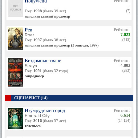
Hollyweird
Рейтинг:
—
Год:
1998
(было 39 лет)
(7)
исполнительный продюсер
Рев
Рейтинг:
Roar
7.023
Год:
1997
(было 38 лет)
(715)
исполнительный продюсер (3 эпизода, 1997)
Бездомные твари
Рейтинг:
Strays
4.802
Год:
1991
(было 32 года)
(283)
сопродюсер
СЦЕНАРИСТ (14)
Изумрудный город
Рейтинг:
Emerald City
6.614
Год:
2016
(было 57 лет)
(14 134)
телепьеса