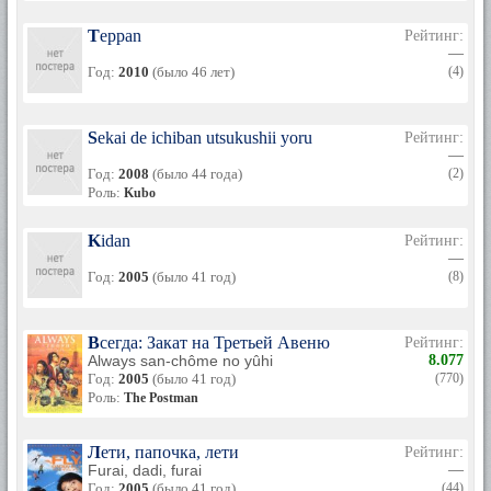
Teppan
Рейтинг:
—
Год:
2010
(было 46 лет)
(4)
Sekai de ichiban utsukushii yoru
Рейтинг:
—
Год:
2008
(было 44 года)
(2)
Роль:
Kubo
Kidan
Рейтинг:
—
Год:
2005
(было 41 год)
(8)
Всегда: Закат на Третьей Авеню
Рейтинг:
Always san-chôme no yûhi
8.077
Год:
2005
(было 41 год)
(770)
Роль:
The Postman
Лети, папочка, лети
Рейтинг:
Furai, dadi, furai
—
Год:
2005
(было 41 год)
(44)