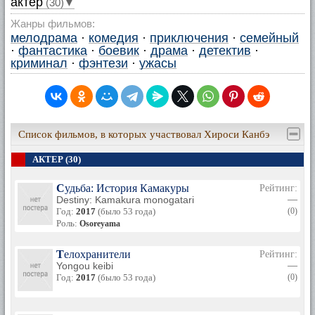
актер
(30)▼
Жанры фильмов:
мелодрама
·
комедия
·
приключения
·
семейный
·
фантастика
·
боевик
·
драма
·
детектив
·
криминал
·
фэнтези
·
ужасы
Список фильмов, в которых участвовал Хироси Канбэ
АКТЕР (30)
Судьба: История Камакуры
Рейтинг:
Destiny: Kamakura monogatari
—
Год:
2017
(было 53 года)
(0)
Роль:
Osoreyama
Телохранители
Рейтинг:
Yongou keibi
—
Год:
2017
(было 53 года)
(0)