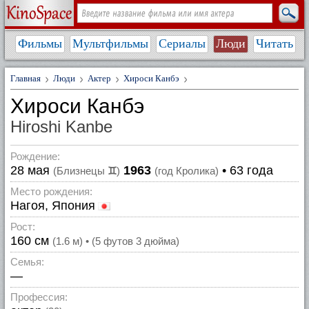
Фильмы
Мультфильмы
Сериалы
Люди
Читать
Главная
Люди
Актер
Хироси Канбэ
Хироси Канбэ
Hiroshi Kanbe
Рождение:
28 мая
1963
• 63 года
(Близнецы
♊
)
(год Кролика)
Место рождения:
Нагоя, Япония
Рост:
160 см
(1.6 м) • (5 футов 3 дюйма)
Семья:
—
Профессия: