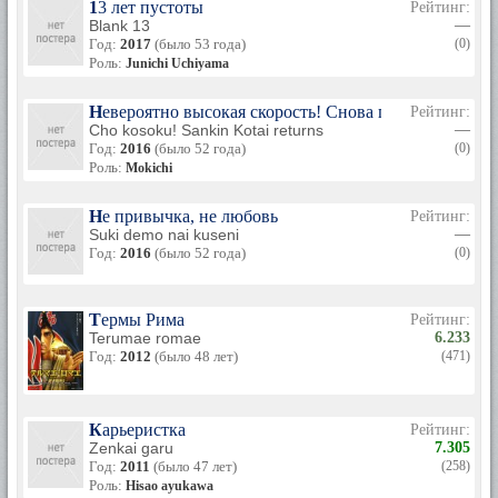
13 лет пустоты
Рейтинг:
Blank 13
—
Год:
2017
(было 53 года)
(0)
Роль:
Junichi Uchiyama
Невероятно высокая скорость! Снова прибытие на с
Рейтинг:
Cho kosoku! Sankin Kotai returns
—
Год:
2016
(было 52 года)
(0)
Роль:
Mokichi
Не привычка, не любовь
Рейтинг:
Suki demo nai kuseni
—
Год:
2016
(было 52 года)
(0)
Термы Рима
Рейтинг:
Terumae romae
6.233
Год:
2012
(было 48 лет)
(471)
Карьеристка
Рейтинг:
Zenkai garu
7.305
Год:
2011
(было 47 лет)
(258)
Роль:
Hisao ayukawa