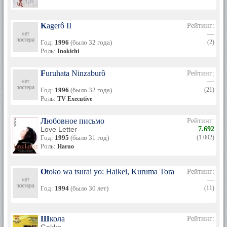
Kagerô II
Рейтинг:
—
Год:
1996
(было 32 года)
(2)
Роль:
Inokichi
Furuhata Ninzaburô
Рейтинг:
—
Год:
1996
(было 32 года)
(21)
Роль:
TV Executive
Любовное письмо
Рейтинг:
Love Letter
7.692
Год:
1995
(было 31 год)
(1 002)
Роль:
Haruo
Otoko wa tsurai yo: Haikei, Kuruma Torajiro sama
Рейтинг:
—
Год:
1994
(было 30 лет)
(11)
Школа
Рейтинг:
—