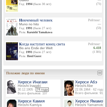
Gakko
Год:
1994
(было 30 лет)
(71)
Никчемный человек
Рейтинг:
Muno no hito
—
Год:
1991
(было 27 лет)
(53)
Роль:
Karuishi Yamakawa
Когда наступит конец света
Рейтинг:
Bis ans Ende der Welt
6.418
Год:
1991
(было 27 лет)
(1 301)
Роль:
Hotel Guest
Похожие люди по имени
Хироси Инагаки
Хироси Абэ
Hiroshi Inagaki
Hiroshi Abe
30.12.1905 ·
74 года
22.06.1964 · 62 года
Всего фильмов: 91
Всего фильмов: 107
Хироси Камия
Хироси Ямамото
Hiroshi Kamiya
Hiroshi Yamamoto