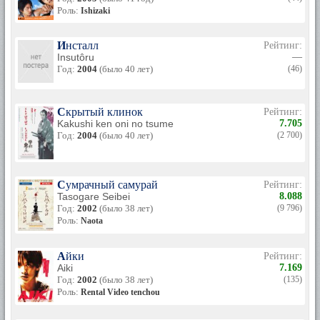
Роль:
Ishizaki
Инсталл
Рейтинг:
Insutôru
—
Год:
2004
(было 40 лет)
(46)
Скрытый клинок
Рейтинг:
Kakushi ken oni no tsume
7.705
Год:
2004
(было 40 лет)
(2 700)
Сумрачный самурай
Рейтинг:
Tasogare Seibei
8.088
Год:
2002
(было 38 лет)
(9 796)
Роль:
Naota
Айки
Рейтинг:
Aiki
7.169
Год:
2002
(было 38 лет)
(135)
Роль:
Rental Video tenchou