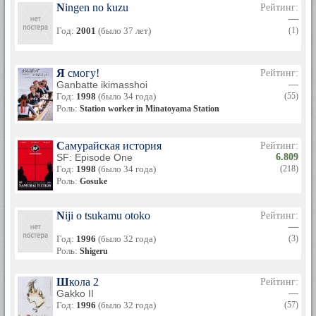
Ningen no kuzu
Рейтинг:
—
Год:
2001
(было 37 лет)
(1)
Я смогу!
Рейтинг:
Ganbatte ikimasshoi
—
Год:
1998
(было 34 года)
(55)
Роль:
Station worker in Minatoyama Station
Самурайская история
Рейтинг:
SF: Episode One
6.809
Год:
1998
(было 34 года)
(218)
Роль:
Gosuke
Niji o tsukamu otoko
Рейтинг:
—
Год:
1996
(было 32 года)
(3)
Роль:
Shigeru
Школа 2
Рейтинг:
Gakko II
—
Год:
1996
(было 32 года)
(57)