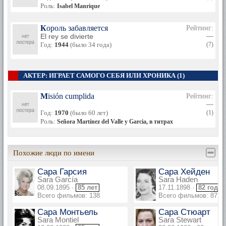
Роль:
Isabel Manrique
Король забавляется
Рейтинг:
El rey se divierte
—
Год:
1944
(было 34 года)
(7)
АКТЕР: ИГРАЕТ САМОГО СЕБЯ ИЛИ ХРОНИКА (1)
Misión cumplida
Рейтинг:
—
Год:
1970
(было 60 лет)
(1)
Роль:
Señora Martínez del Valle y Garcia, в титрах не указана
Похожие люди по имени
Сара Гарсия
Сара Хейден
Sara García
Sara Haden
08.09.1895 ·
85 лет
17.11.1898 ·
82 года
Всего фильмов: 138
Всего фильмов: 87
Сара Монтьель
Сара Стюарт
Sara Montiel
Sara Stewart