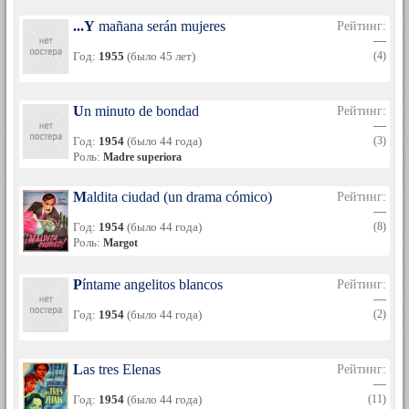
...Y mañana serán mujeres
Рейтинг:
—
Год:
1955
(было 45 лет)
(4)
Un minuto de bondad
Рейтинг:
—
Год:
1954
(было 44 года)
(3)
Роль:
Madre superiora
Maldita ciudad (un drama cómico)
Рейтинг:
—
Год:
1954
(было 44 года)
(8)
Роль:
Margot
Píntame angelitos blancos
Рейтинг:
—
Год:
1954
(было 44 года)
(2)
Las tres Elenas
Рейтинг:
—
Год:
1954
(было 44 года)
(11)