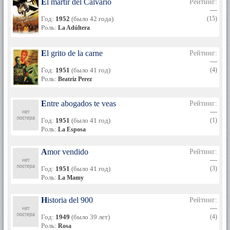
El mártir del Calvario
Рейтинг:
—
Год:
1952
(было 42 года)
(15)
Роль:
La Adúltera
El grito de la carne
Рейтинг:
—
Год:
1951
(было 41 год)
(4)
Роль:
Beatriz Perez
Entre abogados te veas
Рейтинг:
—
Год:
1951
(было 41 год)
(1)
Роль:
La Esposa
Amor vendido
Рейтинг:
—
Год:
1951
(было 41 год)
(3)
Роль:
La Mamy
Historia del 900
Рейтинг:
—
Год:
1949
(было 39 лет)
(4)
Роль:
Rosa