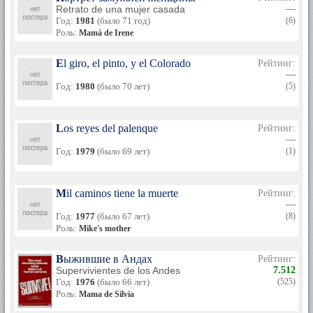
Retrato de una mujer casada
—
Год:
1981
(было 71 год)
(6)
Роль:
Mamá de Irene
El giro, el pinto, y el Colorado
Рейтинг:
—
Год:
1980
(было 70 лет)
(5)
Los reyes del palenque
Рейтинг:
—
Год:
1979
(было 69 лет)
(1)
Mil caminos tiene la muerte
Рейтинг:
—
Год:
1977
(было 67 лет)
(8)
Роль:
Mike's mother
Выжившие в Андах
Рейтинг:
Supervivientes de los Andes
7.512
Год:
1976
(было 66 лет)
(525)
Роль:
Mama de Silvia