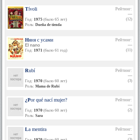
Tívoli
Рейтинг:
—
Год:
1975
(было 65 лет)
(12)
Роль:
Dueña de tienda
Няня с усами
Рейтинг:
El nano
—
Год:
1971
(было 61 год)
(11)
Rubí
Рейтинг:
—
Год:
1970
(было 60 лет)
(3)
Роль:
Mama de Rubí
¿Por qué nací mujer?
Рейтинг:
—
Год:
1970
(было 60 лет)
(2)
Роль:
Sara
La mentira
Рейтинг:
—
Год:
1970
(было 60 лет)
(3)