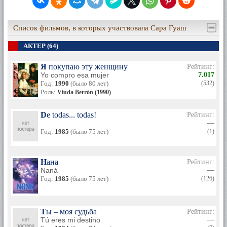
Список фильмов, в которых участвовала Сара Гуаш
АКТЕР (64)
Я покупаю эту женщину
Рейтинг:
Yo compro esa mujer
7.017
Год:
1990
(было 80 лет)
(532)
Роль:
Viuda Berrón (1990)
De todas... todas!
Рейтинг:
—
Год:
1985
(было 75 лет)
(1)
Нана
Рейтинг:
Naná
—
Год:
1985
(было 75 лет)
(126)
Ты – моя судьба
Рейтинг:
Tú eres mi destino
—