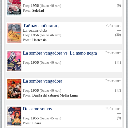
—
Год:
1956
(было 46 лет)
(6)
Роль:
Soledad
Тайная любовница
Рейтинг:
La escondida
—
Год:
1956
(было 46 лет)
(30)
Роль:
Hortensia
La sombra vengadora vs. La mano negra
Рейтинг:
—
Год:
1956
(было 46 лет)
(11)
La sombra vengadora
Рейтинг:
—
Год:
1956
(было 46 лет)
(12)
Роль:
Dueña del cabaret Media Luna
De carne somos
Рейтинг:
—
Год:
1955
(было 45 лет)
(9)
Роль:
Elvira