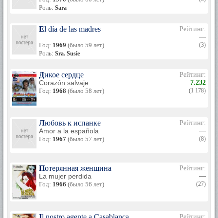
Роль:
Sara
El día de las madres
Рейтинг:
—
Год:
1969
(было 59 лет)
(3)
Роль:
Sra. Susie
Дикое сердце
Рейтинг:
Corazón salvaje
7.232
Год:
1968
(было 58 лет)
(1 178)
Любовь к испанке
Рейтинг:
Amor a la española
—
Год:
1967
(было 57 лет)
(8)
Потерянная женщина
Рейтинг:
La mujer perdida
—
Год:
1966
(было 56 лет)
(27)
Il nostro agente a Casablanca
Рейтинг: