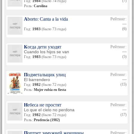
Год:
1984
(было 74 года)
(7)
Роль:
Carolina
Aborto: Canta a la vida
Рейтинг:
—
Год:
1983
(было 73 года)
(6)
Когда дети уходят
Рейтинг:
Cuando los hijos se van
—
Год:
1983
(было 73 года)
(5)
Подметальщик улиц
Рейтинг:
El barrendero
—
Год:
1982
(было 72 года)
(15)
Роль:
Mujer rubia en fiesta
Небеса не простят
Рейтинг:
Lo que el cielo no perdona
—
Год:
1982
(было 72 года)
(17)
Роль:
Prudencia (1982)
Портрет замужней женщины
Рейтинг: