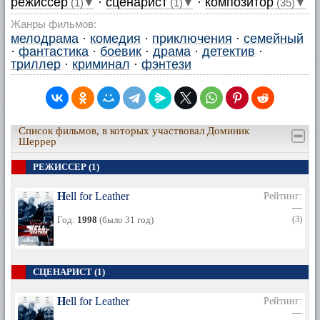
режиссер
·
сценарист
·
композитор
(1)▼
(1)▼
(35)▼
Жанры фильмов:
мелодрама
·
комедия
·
приключения
·
семейный
·
фантастика
·
боевик
·
драма
·
детектив
·
триллер
·
криминал
·
фэнтези
Список фильмов, в которых участвовал Доминик
Шеррер
РЕЖИССЕР (1)
Hell for Leather
Рейтинг:
—
Год:
1998
(было 31 год)
(3)
СЦЕНАРИСТ (1)
Hell for Leather
Рейтинг:
—