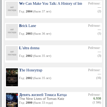
We Can Make You Talk: A History of Interrogation
Рейтинг:
—
Год:
2004
(было 37 лет)
(2)
Brick Lane
Рейтинг:
—
Год:
2003
(было 36 лет)
(1)
L'altra donna
Рейтинг:
—
Год:
2002
(было 35 лет)
(3)
The Honeytrap
Рейтинг:
—
Год:
2002
(было 35 лет)
(16)
Девять жизней Томаса Катца
Рейтинг:
The Nine Lives of Tomas Katz
6.930
Год:
2000
(было 33 года)
(1 506)