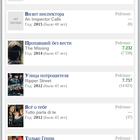
Визит инспектора
Рейтинг:
An Inspector Calls
—
Год:
2015
(было 48 лет)
(0)
Пропавший без вести
Рейтинг:
The Missing
7.232
Год:
2014
(было 47 лет)
(7 559)
Улица потрошителя
Рейтинг:
Ripper Street
7.757
Год:
2012
(было 45 лет)
(14 825)
Всё о тебе
Рейтинг:
Tutto parla di te
—
Год:
2012
(было 45 лет)
(37)
Только Генри
Рейтинг: