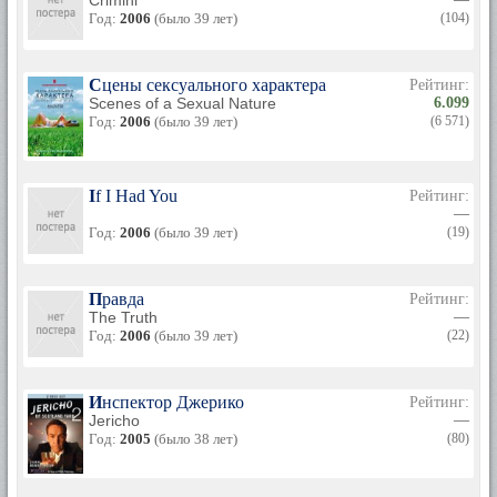
Crimini
Год:
2006
(было 39 лет)
(104)
Сцены сексуального характера
Рейтинг:
Scenes of a Sexual Nature
6.099
Год:
2006
(было 39 лет)
(6 571)
If I Had You
Рейтинг:
—
Год:
2006
(было 39 лет)
(19)
Правда
Рейтинг:
The Truth
—
Год:
2006
(было 39 лет)
(22)
Инспектор Джерико
Рейтинг:
Jericho
—
Год:
2005
(было 38 лет)
(80)