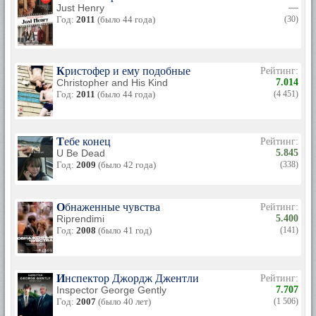
Just Henry
—
Год:
2011
(было 44 года)
(30)
Кристофер и ему подобные
Рейтинг:
Christopher and His Kind
7.014
Год:
2011
(было 44 года)
(4 451)
Тебе конец
Рейтинг:
U Be Dead
5.845
Год:
2009
(было 42 года)
(338)
Обнаженные чувства
Рейтинг:
Riprendimi
5.400
Год:
2008
(было 41 год)
(141)
Инспектор Джордж Джентли
Рейтинг:
Inspector George Gently
7.707
Год:
2007
(было 40 лет)
(1 506)