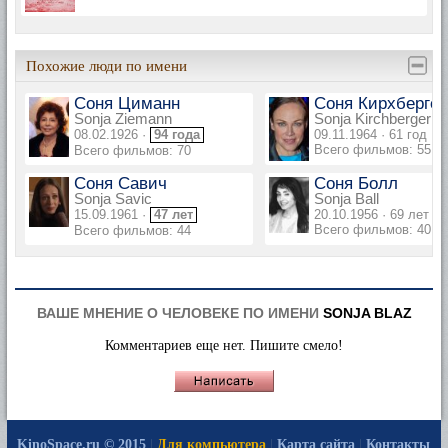
Похожие люди по имени
Соня Циманн
Соня Кирхбергер
Sonja Ziemann
Sonja Kirchberger
08.02.1926 ·
94 года
09.11.1964 · 61 год
Всего фильмов: 55
Всего фильмов: 70
Соня Савич
Соня Болл
Sonja Savic
Sonja Ball
15.09.1961 ·
47 лет
20.10.1956 · 69 лет
Всего фильмов: 40
Всего фильмов: 44
ВАШЕ МНЕНИЕ О ЧЕЛОВЕКЕ ПО ИМЕНИ
SONJA BLAZ
Комментариев еще нет. Пишите смело!
KinoSpace.ru © 2015
|
Для компьютера
|
Карта сайта
|
Контакты