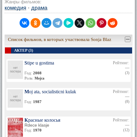
Жанры фильмов:
комедия
·
драма
Список фильмов, в которых участвовала Sonja Blaz
АКТЕР (3)
Stipe u gostima
Рейтинг:
—
Год:
2008
(3)
Роль:
Mojca
Moj ata, socialisticni kulak
Рейтинг:
—
Год:
1987
(8)
Красные колосья
Рейтинг:
Rdece klasje
—
Год:
1970
(12)